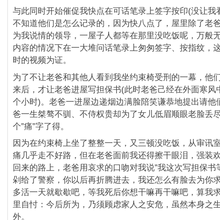
与此同时开始催促我快点在可话笔录上签字按印(没让我
不知道他们是怎么记录的，因为快八点了，屋里除了老
为我说情的领导，一屋子人都等在那里没吃饭呢，万般
内容的情况下在一大堆问话笔录上匆匆签字、按指纹，
时的视频为证。
为了不让老爸和其他人看到我坐约束椅受刑的一幕，他
来后，才让老爸进屋写担保书(此时老爸己经在外面寒风
个小时)。老爸一进屋边递烟边满脸陪笑谦恭地提出请他
爸一生桀骜不驯、不侍权贵却为了女儿低眉顺眼老脸丢
个”痛”字了得。
因为在约束椅上坐了整整一天，又三顿没吃饭，从审讯
痛几乎走不好路，但在老爸面前我还得擦干眼泪，强装
回来的路上，老爸用哀求的口吻对我说”我这次写担保书
剁给了警察，你以后再折腾进去，我还怎么有脸去为你求
多活一天就歇歇吧，等我死后你想干嘛再干嘛吧，算我求
里自忖：今后所为，乃须顾虑家人之安危，虽然本身之
外。