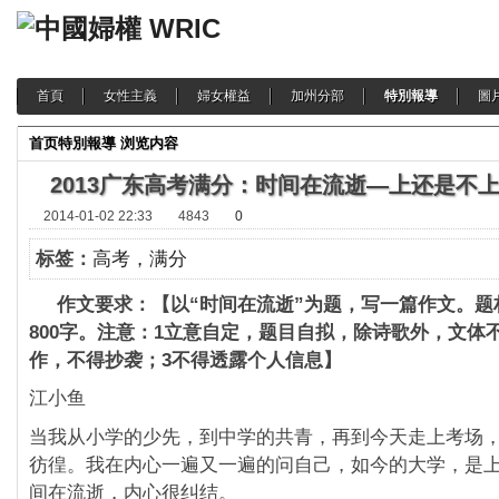
首頁
女性主義
婦女權益
加州分部
特別報導
圖
首页
特別報導
浏览内容
2013广东高考满分：时间在流逝—上
2014-01-02 22:33
4843
0
标签：
高考，满分
作文要求：【以“时间在流逝”为题，写一篇作文。题
800字。注意：1立意自定，题目自拟，除诗歌外，文体
作，不得抄袭；3不得透露个人信息】
江小鱼
当我从小学的少先，到中学的共青，再到今天走上考场
彷徨。我在内心一遍又一遍的问自己，如今的大学，是
间在流逝，内心很纠结。