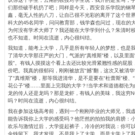
认你这个学生；云南的教授对学生说：我开的是宝马，手
们那些破手机扔了吧；同样是今天，西安音乐学院的钢
鑫，毫无人性的八刀，让自己很不光彩的离开了这个世
科大的45名同学，问问教育部，钱学森也问过，现在的
为何没有学术大师了？我还能在大学学到什么？朱清时
也不知道。时间在流逝，内心很纠结。
我知道，能考上大学，几乎是所有年轻人的梦想，也是
了清华大学那庄严的大门，气派的“真维斯”楼，以及里面
股”。有钱人摸摸这个看上去还比较光滑紧翘性感的屁股
价吧。我真的很郁闷，刚刚被故宫“撼”翻，这次又被清
了“真维斯”楼，那等我进清华，是不是要在“杜蕾斯”楼、“
花公子”楼……里面上完我的大学？!当学术和道德都沦
龙的传人还是龙吗？那是龙虾，有钱人的美味，我这穷N
吗？时间在流逝，内心很纠结。
我在参加这场高考前，遇到一个刚刚毕业的大师兄，我
能告诉我你上大学的感受吗？他茫然的拍拍我的肩膀：小
欢乐与激情过后，大学提起裤子，冷冷的对我说：你可
金钱留下。我才发现，不是我上了大学，而是大学上了