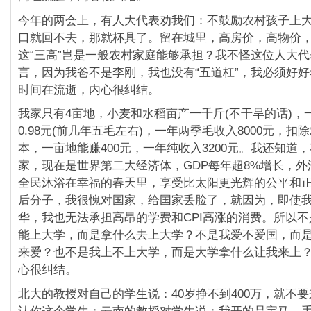
今年的两会上，有人大代表劝我们：不鼓励农村孩子上
口就回不去，那就杯具了。留在城里，高房价，高物价
这“三高”岂是一般农村家庭能够承担？我不怪这位人大
言，因为我爸不是李刚，我也没有“五道杠”，我必须好
时间在流逝，内心很纠结。
我家只有4亩地，小麦和水稻亩产一千斤(不干旱的话)，
0.98元(前几年五毛左右)，一年两季毛收入8000元，扣
本，一亩地能赚400元，一年纯收入3200元。我还知道
家，现在是世界第二大经济体，GDP每年超8%增长，
全民沐浴在幸福的春天里，享受比太阳更光辉的公平和
后分子，我很愧对国家，给国家丢脸了，就因为，即使
华，我也无法承担高昂的学费和CPI高涨的消费。所以
能上大学，而是拿什么去上大学？不是我爱不爱国，而
来爱？也不是我上不上大学，而是大学拿什么让我来上
心很纠结。
北大的教授对自己的学生说：40岁挣不到400万，就不