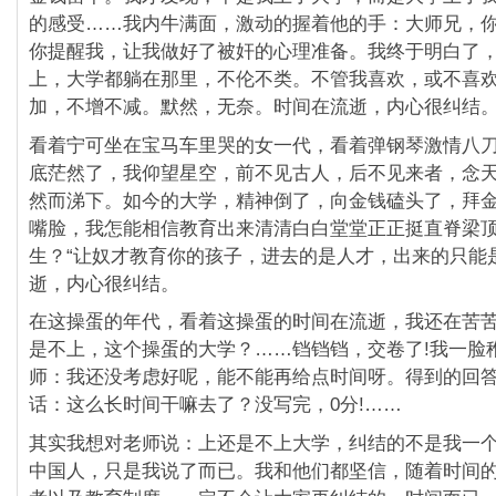
的感受……我内牛满面，激动的握着他的手：大师兄，
你提醒我，让我做好了被奸的心理准备。我终于明白了
上，大学都躺在那里，不伦不类。不管我喜欢，或不喜
加，不增不减。默然，无奈。时间在流逝，内心很纠结
看着宁可坐在宝马车里哭的女一代，看着弹钢琴激情八
底茫然了，我仰望星空，前不见古人，后不见来者，念
然而涕下。如今的大学，精神倒了，向金钱磕头了，拜
嘴脸，我怎能相信教育出来清清白白堂堂正正挺直脊梁
生？“让奴才教育你的孩子，进去的是人才，出来的只能是
逝，内心很纠结。
在这操蛋的年代，看着这操蛋的时间在流逝，我还在苦
是不上，这个操蛋的大学？……铛铛铛，交卷了!我一脸
师：我还没考虑好呢，能不能再给点时间呀。得到的回
话：这么长时间干嘛去了？没写完，0分!……
其实我想对老师说：上还是不上大学，纠结的不是我一
中国人，只是我说了而已。我和他们都坚信，随着时间