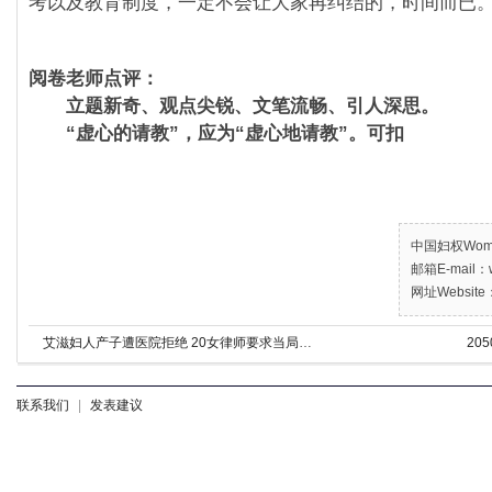
考以及教育制度，一定不会让大家再纠结的，时间而已
阅卷老师点评：
立题新奇、观点尖锐、文笔流畅、引人深思。
“虚心的请教”，应为“虚心地请教”。可扣
中国妇权Women’
邮箱E-mail：w
网址Website：
艾滋妇人产子遭医院拒绝 20女律师要求当局追责
20
联系我们
|
发表建议