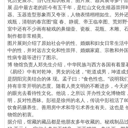
化历史展示、当代性知识教育、图片展、器具展等多个
展 品中最古老的距今有五千年，是红山文化生殖器崇拜
器。玉器造型形象而又夸张，人物表情栩栩如生。另外
戏瓶，清朝的春宫图“窥 春、静观、帝王临幸图、荒郊野
室中还有不少画有秘戏的鼻烟壶、瓷板、花瓶、木雕、
制作都非常精美。
图片展则介绍了原始社会中的性、婚姻和妇女日常生活
中的性，并对远古文化和性崇拜、婚姻家庭、宗教和外
性病专题等进行了图示。
博 物馆负责人郑先生介绍，中华民族与西方各国有着显
《易经》中有对乾坤、男女的论述，“乾道成男，坤道成
是阴阳完美结合的体 现。孟子曰：“食色性也。”说明我
持有非常开明的态度。随着人类文明的不断进步，今天
的眼光去看待性文化。他说，之所以 开办性文化博物馆
明，反对性愚昧。彭祖是徐州的名人，传说中彭祖活了8
饮食药膳养生、善用房中术和导引术养生有关。这也是 
物馆的初衷。
据介绍，馆藏的藏品都是他朋友多年收藏的。秘戏制品