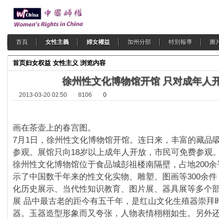
首頁
女性主義
婦女權益
加州分部
特別報導
圖
首页
妇女权益
女性主义
浏览内容
徐州性文化博物馆开馆 只对成年人
2013-03-20 02:50
8106
0
画在茶壶上的春宫图。
7月1日，徐州性文化博物馆开馆。连日来，丰富的藏品
参观。展馆只向18岁以上成年人开放，市民可免费参观
徐州性文化博物馆位于食品城彭祖楼南隔壁，占地200
示了中国数千年来的性文化实物、雕塑、图画等300余
化历史展示、当代性知识教育、图片展、器具展等多个
展 品中最古老的距今有五千年，是红山文化生殖器崇拜
器。玉器造型形象而又夸张，人物表情栩栩如生。另外