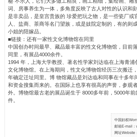
秘 不示人，它们大多做工精良，画工精细，集绘画、雕
词、房事养生为一体，多角度反映了古人对性的认识和
是非卖品，是皇宫贵族的 珍爱把玩之物，是一些瓷厂或
人、盐商、茶商等名门望族，或是妓院定制的，有的则
小姐的陪嫁品。
■链接：还有一家性文化博物馆在同里
中国创办时间最早、藏品最丰富的性文化博物馆，目前
同里，有展品4000余件。
1994 年，上海大学教授、著名性学家刘达临在上海青
文化博物馆。在上海期间，性文化博物馆经历三次搬迁，并
年确定迁址同里。博 物馆藏品是刘达临和同事在十多年
和资金搜集而来的。在国际上也享有很高的声誉，参观者
外。博物馆最古老的展品诞生于 8000多年前，5000年前
件。
中国妇权Women’
邮箱E-mail：w
网址Website：