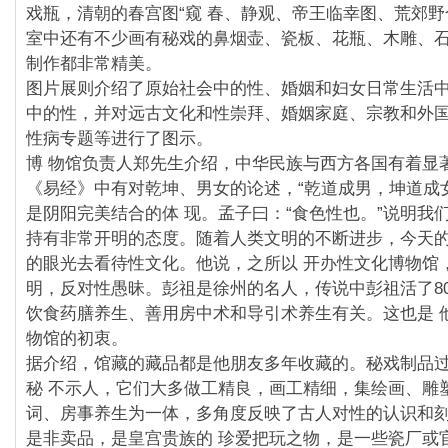
戏瓶，清朝的春宫图“窥 春、静观、帝王临幸图、荒郊野
室中还有不少画有秘戏的鼻烟壶、瓷板、花瓶、木雕、
制作都非常精美。
图片展则介绍了原始社会中的性、婚姻和妇女日常生活
中的性，并对远古文化和性崇拜、婚姻家庭、宗教和外
性病专题等进行了图示。
博 物馆负责人郑先生介绍，中华民族与西方各国有着显
《易经》中有对乾坤、男女的论述，“乾道成男，坤道成
是阴阳完美结合的体 现。孟子曰：“食色性也。”说明我
持有非常开明的态度。随着人类文明的不断进步，今天
的眼光去看待性文化。他说，之所以 开办性文化博物馆
明，反对性愚昧。彭祖是徐州的名人，传说中彭祖活了8
饮食药膳养生、善用房中术和导引术养生有关。这也是 
物馆的初衷。
据介绍，馆藏的藏品都是他朋友多年收藏的。秘戏制品
秘 不示人，它们大多做工精良，画工精细，集绘画、雕
词、房事养生为一体，多角度反映了古人对性的认识和
是非卖品，是皇宫贵族的 珍爱把玩之物，是一些瓷厂或