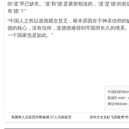
的‘道’早已缺失。‘道’和‘德’是紧密相连的，‘道’是‘德’的
有‘德’？”
“中国人之所以道德观念贫乏，根本原因在于神圣信仰的
德的核心，没有信仰，道德很难得到牢固而长久的维系
一个国家也是如此。”
中国妇权Women’
邮箱E-mail：w
网址Website：
英國華人涉駕照作弊被捕 27人吊銷駕照
清华才女吴虹飞因微博“炸