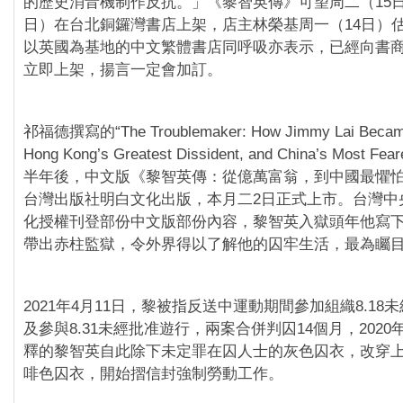
的歷史消音機制作反抗。」《黎智英傳》可望周二（15日
日）在台北銅鑼灣書店上架，店主林榮基周一（14日）
以英國為基地的中文繁體書店同呼吸亦表示，已經向書
立即上架，揚言一定會加訂。
祁福德撰寫的“The Troublemaker: How Jimmy Lai Became a
Hong Kong’s Greatest Dissident, and China’s Most Fe
半年後，中文版《黎智英傳：從億萬富翁，到中國最懼
台灣出版社明白文化出版，本月二2日正式上市。台灣中
化授權刊登部份中文版部份內容，黎智英入獄頭年他寫
帶出赤柱監獄，令外界得以了解他的囚牢生活，最為矚
2021年4月11日，黎被指反送中運動期間參加組織8.18
及參與8.31未經批准遊行，兩案合併判囚14個月，2020年
釋的黎智英自此除下未定罪在囚人士的灰色囚衣，改穿
啡色囚衣，開始摺信封強制勞動工作。