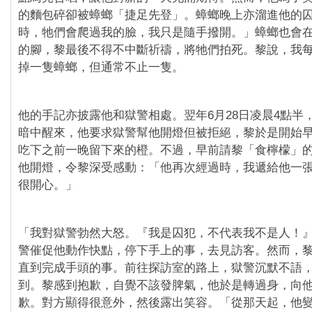
的麵包碎卻被蟑螂「捷足先登」。蟑螂晚上亦溜進他的
時，牠們會爬過我的臉，我只是隨手撥開。」蟑螂也會
的腳，黎最後不得不中斷祈禱，將牠們拍死。黎說，我
掉一隻蟑螂，但通常不止一隻。
他的手記亦披露他和獄警相處。翌年6月28日凌晨4點半
暗中醒來，他要求獄警幫他開燈但被拒絕，黎於是開始
吃下之前一晚留下來的橙。不過，早前請黎「食檸檬」
他開燈，令黎深受感動：「他再次經過時，我遞給他一
很開心。」
「我對獄警勃然大怒。『我是囚犯，不代表我不是人！
警催促他動作快點，停下手上的事，去見訪客。然而，
直到完成手頭的事。前往探訪室的路上，獄警沉默不語
到。黎感到抱歉，自覺不該發脾氣，他於是轉過身，向
歉。對方顯得很意外，然後露出笑容。「從那天起，他