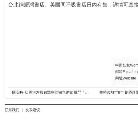
台北銅鑼灣書店、英國同呼吸書店日內有售，詳情可直
中国妇权Women’
邮箱E-mail：w
网址Website：
國安時代: 香港左報狙擊多間獨立網媒 批鬥「軟對抗」
劉曉波離世8年 劉霞赴
联系我们
|
发表建议