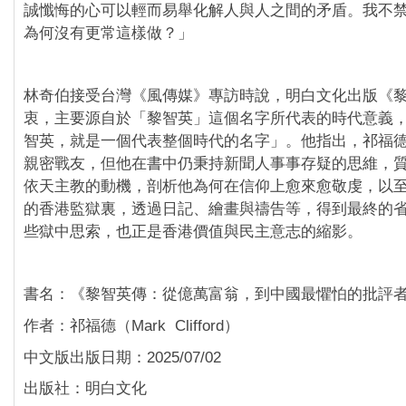
誠懺悔的心可以輕而易舉化解人與人之間的矛盾。我不
為何沒有更常這樣做？」
林奇伯接受台灣《風傳媒》專訪時說，明白文化出版《
衷，主要源自於「黎智英」這個名字所代表的時代意義
智英，就是一個代表整個時代的名字」。他指出，祁福
親密戰友，但他在書中仍秉持新聞人事事存疑的思維，
依天主教的動機，剖析他為何在信仰上愈來愈敬虔，以
的香港監獄裏，透過日記、繪畫與禱告等，得到最終的
些獄中思索，也正是香港價值與民主意志的縮影。
書名：《黎智英傳：從億萬富翁，到中國最懼怕的批評
作者：祁福德（Mark Clifford）
中文版出版日期：2025/07/02
出版社：明白文化