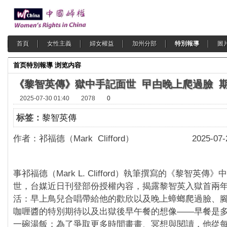
首頁
女性主義
婦女權益
加州分部
特別報導
圖
首页
特別報導
浏览内容
《黎智英傳》獄中手記面世 曱甴晚上爬過臉 
2025-07-30 01:40
2078
0
标签：
黎智英傳
作者：祁福德（Mark Clifford） 2025-07-
事祁福德（Mark L. Clifford）執筆撰寫的《黎智英
世，台媒近日刊登部份授權內容，揭露黎智英入獄首兩
活：早上鳥兒合唱帶給他的歡欣以及晚上蟑螂爬過臉、
咖喱醬的特別期待以及出獄後早午餐的想像——早餐是
一碗湯飯；為了爭取更多時間畫畫、冥想與閱讀，他從每