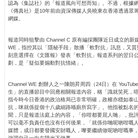
認為《集誌社》的「報道風向可想而知」。不過，根據
《傳真社》是10年前由資深傳媒人吳曉東在香港透過眾
網媒。
報道同時狙擊由 Channel C 原有編採團隊近日成立的新媒體 
WE，指控其以「隱秘手段」散播「軟對抗」訊息，又質疑 Ch
刻意選擇在《文匯報》發表「軟對抗」報道系列的翌日
劃，是「疑似要煽動對抗情緒」。
Channel WE 創辦人之一陳朗昇周四（24日）在 YouTu
生」的直播節目中回應相關報道內容，稱「識就笑死，
指今時今日香港的政治格局已非常明確，政權亦穩如泰
抗，咪就係捉個十八歲細路喺廁所寫字」。他指被點名
聞，只是報道法庭上的內容，「你咁都要屈人哋」，批
可以毫不負責任也沒有任何後果，「就係你哋呢啲咁嘅
媒體，成日都要發國安財嘅人，嚟要繼續做呢啲咁嘅事