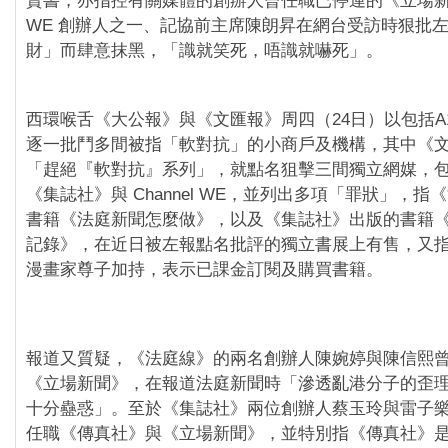
賣書，亦指控有關媒體的創辦人曾任職已停運的《立場新聞》
WE 創辦人之一、記協前主席陳朗昇在網台受訪時狠批
財」而肆意抹黑，「識就笑死，唔識就嚇死」。
西環喉舌《大公報》與《文匯報》周四（24日）以包括A
逐一批鬥多間被指「軟對抗」的小商戶及機構，其中《文
「趕絕『軟對抗』系列」，就點名狙擊三間獨立網媒，
《集誌社》與 Channel WE，並列出多項「罪狀」，
書籍《法庭新聞怎麼做》，以及《集誌社》出版的書籍
記錄》，在近日被左報點名批評的獨立書展上有售，又
漫畫家尊子加持，表示已課金訂閱及購買書籍。
報道又質疑，《法庭線》的兩名創辦人陳婉婷與陳信熙
《立場新聞》，在報道法庭新聞時「滲透亂港分子的歪
十分蠱惑」。至於《集誌社》兩位創辦人蔡玉玲與雷子
任職《傳真社》與《立場新聞》，並特別指《傳真社》