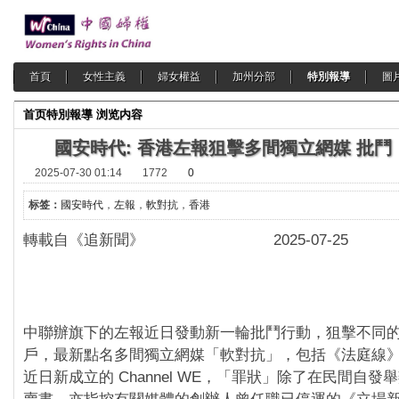
首頁
女性主義
婦女權益
加州分部
特別報導
圖
首页
特別報導
浏览内容
國安時代: 香港左報狙擊多間獨立網媒 批鬥
2025-07-30 01:14
1772
0
标签：
國安時代
，
左報
，
軟對抗
，
香港
轉載自《追新聞》 2025-07-25
中聯辦旗下的左報近日發動新一輪批鬥行動，狙擊不同
戶，最新點名多間獨立網媒「軟對抗」，包括《法庭線
近日新成立的 Channel WE，「罪狀」除了在民間自