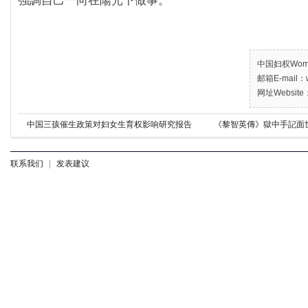
強調自己一向在陽光下做事。
中国妇权Women’
邮箱E-mail：w
网址Website：
中国三孩催生政策对妇女生育权影响研究报告
《黎智英傳》獄中手記面
联系我们
|
发表建议