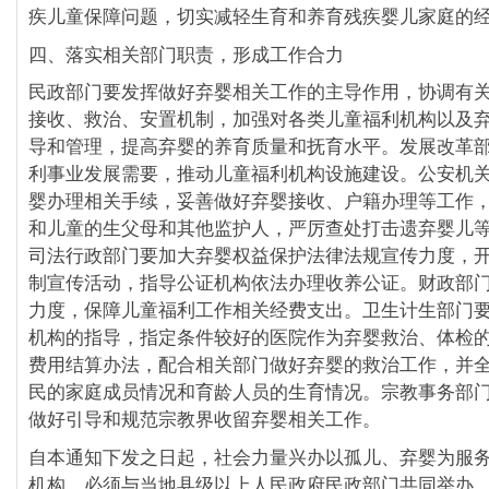
疾儿童保障问题，切实减轻生育和养育残疾婴儿家庭的
四、落实相关部门职责，形成工作合力
民政部门要发挥做好弃婴相关工作的主导作用，协调有
接收、救治、安置机制，加强对各类儿童福利机构以及
导和管理，提高弃婴的养育质量和抚育水平。发展改革
利事业发展需要，推动儿童福利机构设施建设。公安机
婴办理相关手续，妥善做好弃婴接收、户籍办理等工作
和儿童的生父母和其他监护人，严厉查处打击遗弃婴儿
司法行政部门要加大弃婴权益保护法律法规宣传力度，
制宣传活动，指导公证机构依法办理收养公证。财政部
力度，保障儿童福利工作相关经费支出。卫生计生部门
机构的指导，指定条件较好的医院作为弃婴救治、体检
费用结算办法，配合相关部门做好弃婴的救治工作，并
民的家庭成员情况和育龄人员的生育情况。宗教事务部
做好引导和规范宗教界收留弃婴相关工作。
自本通知下发之日起，社会力量兴办以孤儿、弃婴为服
机构，必须与当地县级以上人民政府民政部门共同举办