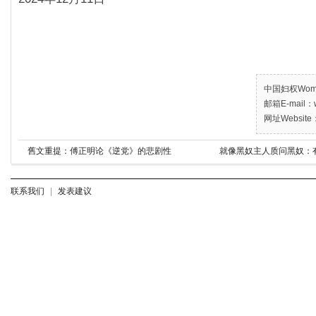
中国妇权Women’
邮箱E-mail：w
网址Website：
舊文重提：傅正明论《逆党》的悲剧性
就像黑奴主人质问黑奴：
联系我们
|
发表建议