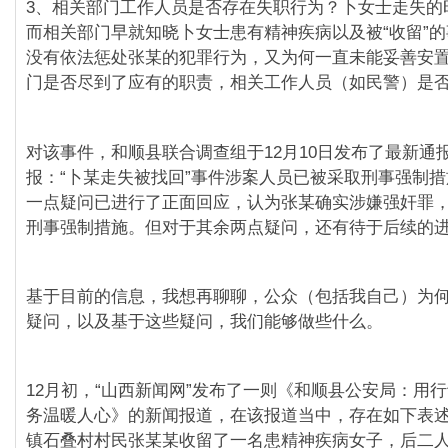
3、相关部门工作人员是否存在失职行为？卜女士走失的
而相关部门早就知晓卜女士患有精神疾病以及被“收留”
没有依法惩处张某的犯罪行为，又为何一直未能妥善安
门是否尽到了应有的职责，相关工作人员（如民警）是
对该事件，和顺县联合调查组于12月10日发布了最新通
报：“卜某走失被找回”事件涉案人员已被采取刑事强制
一点疑问已进行了正面回应，认为张某确实涉嫌强奸罪
刑事强制措施。但对于其余两点疑问，还有待于后续的
基于目前的信息，我想再聊聊，公众（包括我自己）为
疑问，以及基于这些疑问，我们能够做些什么。
12月初，“山西新闻网”发布了一则《和顺县公安局：用行
务温暖人心》的新闻报道，在该报道当中，存在如下表述：
镇石叠村村民张某某收留了一名患精神疾病女子，后二