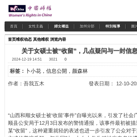
首頁
女性主義
婦女權益
加州分部
特別報導
圖
首页
维权动态
其他维权
浏览内容
关于女硕士被“收留”，几点疑问与一封信
2024-12-19 14:51
3021
0
标签：
卜小花，信息公開，颜森林
作者：吾我五木 發表日期： 12-10-202
“山西和顺女硕士被‘收留’事件”自曝光以来，引发了社会
顺县公安局于12月3日发布的警情通报，该事件最初被
某“收留”，这种避重就轻的表述也进一步引发了公众对