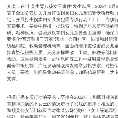
其次，在“丰县生育八孩女子事件”发生以后，2022年3月
署了全国公安机关开展打击拐卖妇女儿童犯罪专项行动
定：开展打击拐卖妇女儿童犯罪专项行动！》），专项
安部要求，要集中摸排一批线索，特别是对来历不明的
碍、精神疾病、聋哑残疾等妇女儿童要全面摸排，确保
要深化“百万警进千万家”活动，会同社区、街道和村组
访福利院、救助管理机构等，全面梳理排查侵害妇女儿
排查疑似被拐人员，充分发挥民政、卫健、妇联等部门
救助、卫生健康服务、走访慰问等工作中及时发现拐卖
健全举报机制，广泛发动群众揭发检举涉拐线索。对疑
人员，要第一时间采集DNA等信息，加强信息研判，为
支撑。
根据打拐专项行动的要求，至少在2022年，和顺县相关
有精神疾病的卜女士的情况进行了彻底的摸排；相应的，至
和顺县公安部门就应当对张某涉嫌“强奸”卜女士等犯罪
惩处。然而事实却是，到了2024年底，官方媒体仍将张