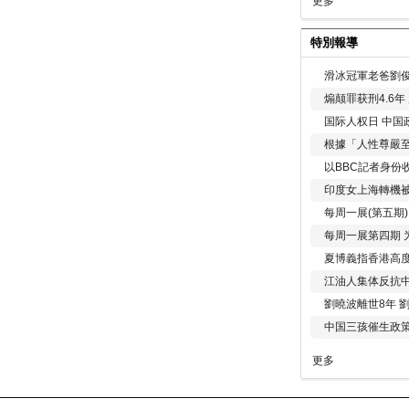
更多
特別報導
滑冰冠軍老爸劉俊
煽颠罪获刑4.6
国际人权日 中国政
根據「人性尊嚴
以BBC記者身份
印度女上海轉機被
每周一展(第五期
每周一展第四期 
夏博義指香港高
江油人集体反抗
劉曉波離世8年 
中国三孩催生政
更多