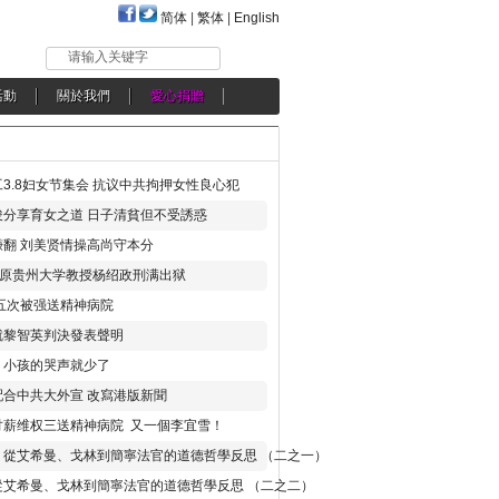
简体
|
繁体
|
English
请输入关键字
活動
關於我們
愛心捐贈
3.8妇女节集会 抗议中共拘押女性良心犯
分享育女之道 日子清貧但不受誘惑
翻 刘美贤情操高尚守本分
年 原贵州大学教授杨绍政刑满出狱
五次被强送精神病院
就黎智英判決發表聲明
，小孩的哭声就少了
合中共大外宣 改寫港版新聞
讨薪维权三送精神病院 又一個李宜雪！
：從艾希曼、戈林到簡寧法官的道德哲學反思 （二之一）
從艾希曼、戈林到簡寧法官的道德哲學反思 （二之二）