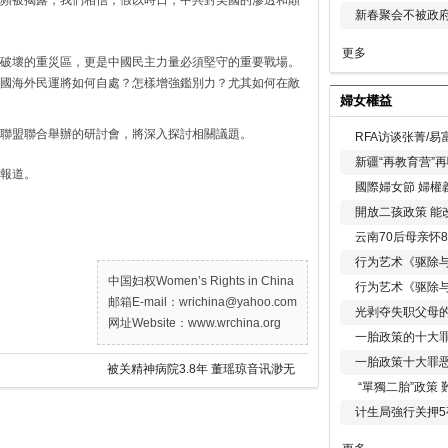
頻被揭露，我們相信，假以時日，中共對美國的滲透和顛
新春聚会不被政府
更多
破壞的重災區，更是中國民主力量必須堅守的重要戰場。
國海外民運將如何自處？怎樣增強鑑別力？尤其如何在敵
婦女權益
聯盟聯合舉辦的研討會，將深入探討相關議題。
RFA访谈张菁/
新疆“再教育营”
報道。
國際婦女節 婦權
開放二孩政策 能
云南70后母亲怀
行为艺术《驱除
中国妇权Women’s Rights in China
行为艺术《驱除
邮箱E-mail：wrichina@yahoo.com
光剥夺失职父母
网址Website：www.wrchina.org
一胎政策的十大罪
一胎政策十大罪
被关精神病院3.8年 董瑶琼音讯渺无
“單獨二胎”政策
计生局強行关押5