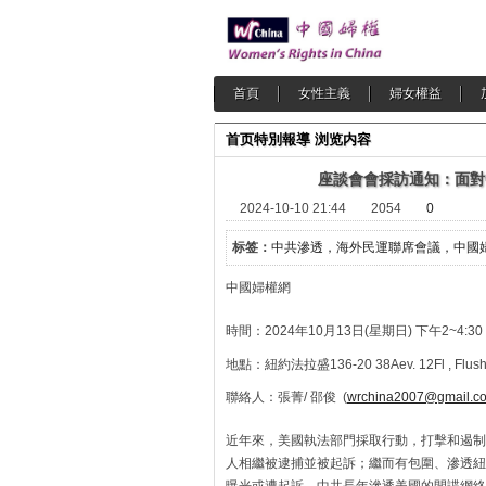
首頁
女性主義
婦女權益
首页
特別報導
浏览内容
座談會會採訪通知：面對
2024-10-10 21:44
2054
0
标签：
中共滲透，海外民運聯席會議，中國
中國婦權網 2024
時間：2024年10月13日(星期日) 下午2~4:30
地點：紐約法拉盛136-20 38Aev. 12Fl , Flushi
聯絡人：張菁/ 邵俊 (
wrchina2007@gmail.c
近年來，美國執法部門採取行動，打擊和遏制
人相繼被逮捕並被起訴；繼而有包圍、滲透紐