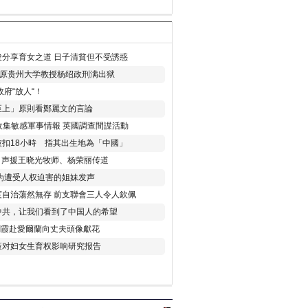
分享育女之道 日子清貧但不受誘惑
年 原贵州大学教授杨绍政刑满出狱
府“放人“！
至上」原則看鄭麗文的言論
收集敏感軍事情報 英國調查間諜活動
扣18小時 指其出生地為「中國」
) 声援王晓光牧师、杨荣丽传道
为遭受人权迫害的姐妹发声
度自治蕩然無存 前支聯會三人令人欽佩
中共，让我们看到了中国人的希望
劉霞赴愛爾蘭向丈夫頭像獻花
策对妇女生育权影响研究报告