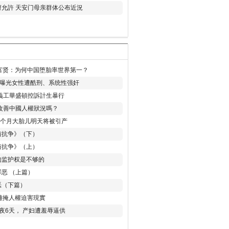
允許 天安门母亲群体公布近況
易富贤：为何中国堕胎率世界第一？
再曝光女性遭酷刑、系统性强奸
義工華盛頓控訴計生暴行
改善中國人權狀況嗎？
8个月大胎儿明天将被引产
与抗争》（下）
与抗争》（上）
的监护权是不够的
恶 （上篇）
恶（下篇）
 難掩人權迫害現實
夜6天， 产妇遭羞辱逼供