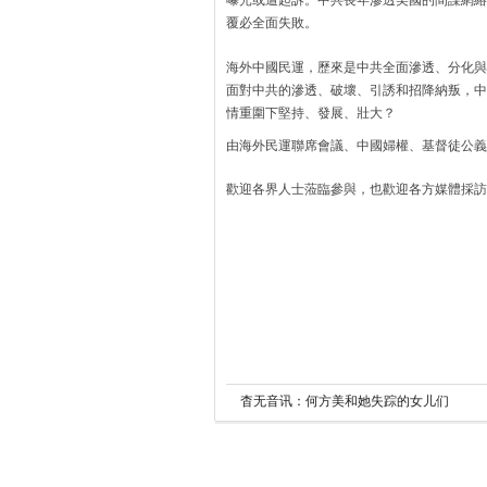
曝光或遭起訴。中共長年滲透美國的間諜網絡
覆必全面失敗。
海外中國民運，歷來是中共全面滲透、分化與
面對中共的滲透、破壞、引誘和招降納叛，中
情重圍下堅持、發展、壯大？
由海外民運聯席會議、中國婦權、基督徒公義
歡迎各界人士蒞臨參與，也歡迎各方媒體採訪
杳无音讯：何方美和她失踪的女儿们