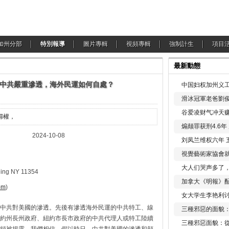
加州分部
特別報導
圖片專輯
視頻專輯
強制計生
項目
最新動態
中共嚴重滲透，海外民運如何自處？
中国妇权加州义工
滑冰冠軍老爸劉俊
谷爱凌财气冲天赚
婦權，
煽颠罪获刑4.6
-10-08
刘凤兰维权六年 
視覺藝術家協會
大人们哭声多了
ng NY 11354
加拿大《明報》配
om
)
女大学生李艳利
中共對美國的滲透。先後有滲透海外民運的中共特工、線
三種邪惡的面貌
約州長州政府、紐約市長市政府的中共代理人或特工陸續
三種邪惡面貌：