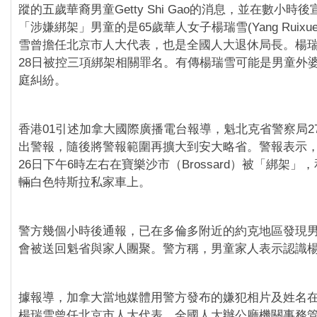
蹤的五歲華裔男童Getty Shi Gao的消息，並在數小時
「涉嫌綁架」男童的是65歲華人女子楊瑞雪(Yang Ruix
雪曾擔任北京市人大代表，也是全國人大退休局長。楊
28日被控三項綁架相關罪名。有傳楊瑞雪可能是男童外
庭糾紛。
香港01引述加拿大國際廣播電台報導，魁北克省警察局2
出警報，隨後將警報範圍再擴大到安大略省。警報表示，Getty
26日下午6時左右在寶樂沙市（Brossard）被「綁架」
輛白色特斯拉私家車上。
警方幾個小時後通報，已在多倫多附近的約克地區發現
會被送回魁省與家人團聚。警方稱，男童家人表示認識
據報導，加拿大當地媒體用警方發布的嫌犯相片及姓名
楊瑞雪曾任北京市人大代表、全國人大辦公廳機關事務