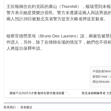
王欣報稱住在約克區的康山（Thornhill），楊瑞雪則
警方表示她是寶樂沙居民。警方未透露這兩人與該男孩
兩人預計28日被魁北克省警方從安大略省押送至魁省。
檢察官德勞里埃（Bruno Des Lauriers）說，兩被告
件證人，另外，除了在律師在場的情況下，她們也不得相
人將提出保釋申請。
中国妇权Women’
邮箱E-mail：w
网址Website：
關逾千日2025.5才審 鄒幸彤要求釐清顛覆「非法手段」
覲見達賴喇嘛尊者 大
联系我们
|
发表建议