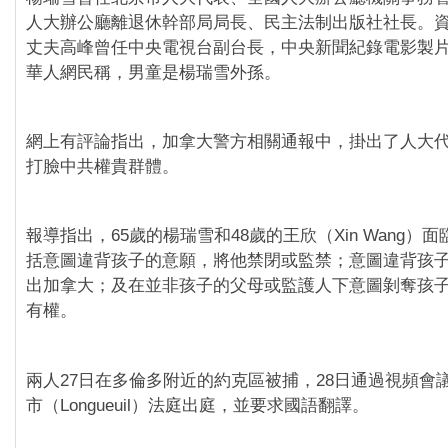
人大辦公廳離退休幹部局局長、民主法制出版社社長。
丈夫高峰曾任中央電視台副台長，中央新聞紀錄電影製
華人網民稱，男童是楊瑞雪外孫。
網上有評論指出，加拿大警方相關通報中，掛出了人大
打臉中共權貴群體。
報導指出，65歲的楊瑞雪和48歲的王欣（Xin Wang）
括意圖違背孩子的意願，將他禁閉或監禁；意圖違背孩
出加拿大；及在並非孩子的父母或監護人下意圖剝奪孩
有權。
兩人27日在多倫多附近的約克區被捕，28日通過視頻會
市（Longueuil）法庭出庭，並要求國語翻譯。