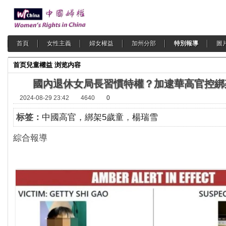
首頁
女性主義
婦女權益
加州分部
特別報導
圖
首页
兒童權益
浏览内容
國內退休女局長習慣特權？加逮華高官控綁
2024-08-29 23:42
4640
0
标签：
中國高官，綁架5歲童
，
楊瑞雪
綜合報導 2024-0