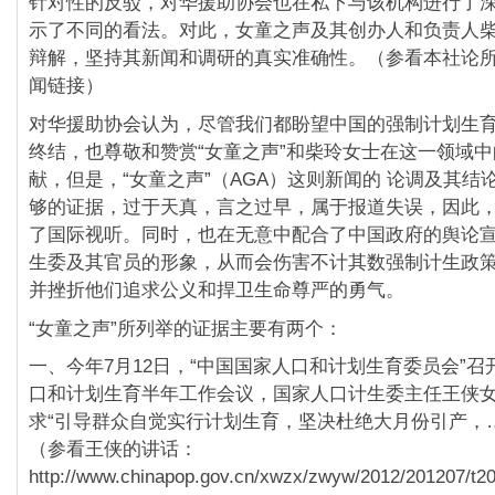
针对性的反驳，对华援助协会也在私下与该机构进行了
示了不同的看法。对此，女童之声及其创办人和负责人柴
辩解，坚持其新闻和调研的真实准确性。（参看本社论
闻链接）
对华援助协会认为，尽管我们都盼望中国的强制计划生
终结，也尊敬和赞赏“女童之声”和柴玲女士在这一领域
献，但是，“女童之声”（AGA）这则新闻的 论调及其结
够的证据，过于天真，言之过早，属于报道失误，因此
了国际视听。同时，也在无意中配合了中国政府的舆论宣
生委及其官员的形象，从而会伤害不计其数强制计生政
并挫折他们追求公义和捍卫生命尊严的勇气。
“女童之声”所列举的证据主要有两个：
一、今年7月12日，“中国国家人口和计划生育委员会”召开
口和计划生育半年工作会议，国家人口计生委主任王侠
求“引导群众自觉实行计划生育，坚决杜绝大月份引产，…
（参看王侠的讲话：
http://www.chinapop.gov.cn/xwzx/zwyw/2012/201207/t