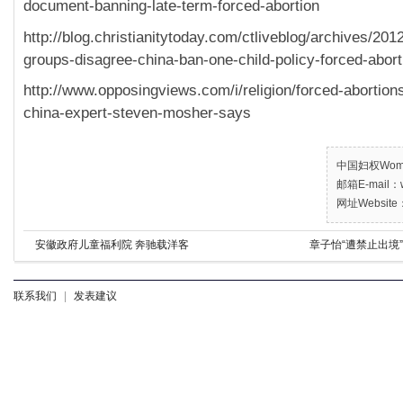
document-banning-late-term-forced-abortion
http://blog.christianitytoday.com/ctliveblog/archives/20
groups-disagree-china-ban-one-child-policy-forced-abort
http://www.opposingviews.com/i/religion/forced-abortion
china-expert-steven-mosher-says
中国妇权Women’
邮箱E-mail：w
网址Website：
安徽政府儿童福利院 奔驰载洋客
章子怡“遭禁止出境”
联系我们
|
发表建议