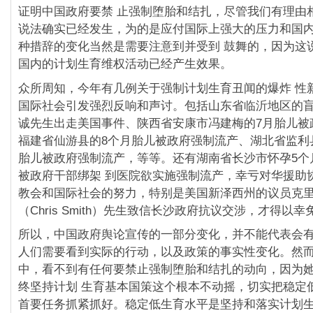
证明中国政府要禁 止强制堕胎和结扎，尽管我们有理由
说法确实已经发生，为的是应付国际上强大的压力和国
种措辞的变化当然是需要注意到并受到 鼓舞的，因为这
国内的计划生育维权活动已经产生效果。
众所周知，今年有几例关于强制计划生育丑闻的爆炸 性
国际社会引发强烈反响和声讨。包括山东省临沂地区的
诚先生出走美国事件、陕西省安康市冯建梅的7月胎儿被
福建省仙游县的8个月胎儿被政府强制流产、湖北省监利
胎儿被政府强制流产，等等。还有湖南省长沙市怀孕5个
被政府干部绑架 到医院欲实施强制流产，幸亏对华援助
教会和国际社会的努力，特别是美国新泽西州的议员克里
（Chris Smith）先生致信长沙政府抗议交涉，才得以幸
所以，中国政府舆论宣传的一部分变化，并不能代表会有
人们需要看到实际的行动，以及政策的事实性变化。然
中，看不到有任何要禁止强制堕胎和结扎的动向，因为她
终坚持计划 生育基本国策这个根本不动摇，切实把稳定
首要任务抓紧抓好。稳定低生育水平是坚持和落实计划