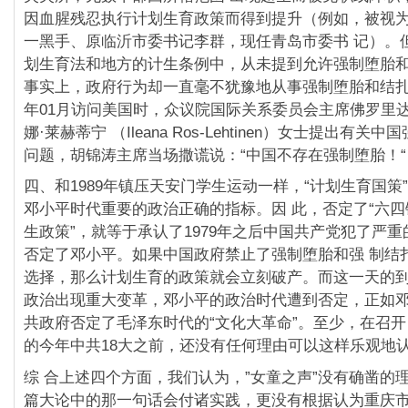
因血腥残忍执行计划生育政策而得到提升（例如，被视
一黑手、原临沂市委书记李群，现任青岛市委书 记）。
划生育法和地方的计生条例中，从未提到允许强制堕胎
事实上，政府行为却一直毫不犹豫地从事强制堕胎和结扎。
年01月访问美国时，众议院国际关系委员会主席佛罗里
娜·莱赫蒂宁 （Ileana Ros-Lehtinen）女士提出有
问题，胡锦涛主席当场撒谎说：“中国不存在强制堕胎！“
四、和1989年镇压天安门学生运动一样，“计划生育国策
邓小平时代重要的政治正确的指标。因 此，否定了“六四
生政策”，就等于承认了1979年之后中国共产党犯了严
否定了邓小平。如果中国政府禁止了强制堕胎和强 制结
选择，那么计划生育的政策就会立刻破产。而这一天的
政治出现重大变革，邓小平的政治时代遭到否定，正如
共政府否定了毛泽东时代的“文化大革命”。至少，在召
的今年中共18大之前，还没有任何理由可以这样乐观地
综 合上述四个方面，我们认为，”女童之声”没有确凿的
篇大论中的那一句话会付诸实践，更没有根据认为重庆