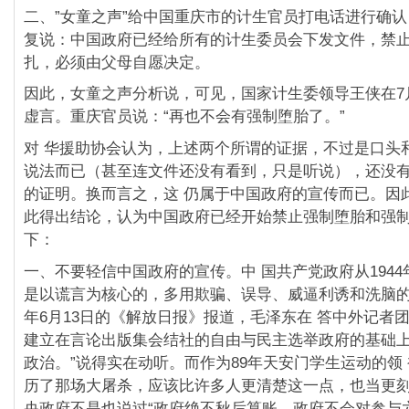
二、”女童之声”给中国重庆市的计生官员打电话进行确
复说：中国政府已经给所有的计生委员会下发文件，禁
扎，必须由父母自愿决定。
因此，女童之声分析说，可见，国家计生委领导王侠在7
虚言。重庆官员说：“再也不会有强制堕胎了。”
对 华援助协会认为，上述两个所谓的证据，不过是口头
说法而已（甚至连文件还没有看到，只是听说），还没
的证明。换而言之，这 仍属于中国政府的宣传而已。因
此得出结论，认为中国政府已经开始禁止强制堕胎和强
下：
一、不要轻信中国政府的宣传。中 国共产党政府从194
是以谎言为核心的，多用欺骗、误导、威逼利诱和洗脑的方
年6月13日的《解放日报》报道，毛泽东在 答中外记者
建立在言论出版集会结社的自由与民主选举政府的基础
政治。”说得实在动听。而作为89年天安门学生运动的领
历了那场大屠杀，应该比许多人更清楚这一点，也当更
央政府不是也说过“政府绝不秋后算账，政府不会对参与