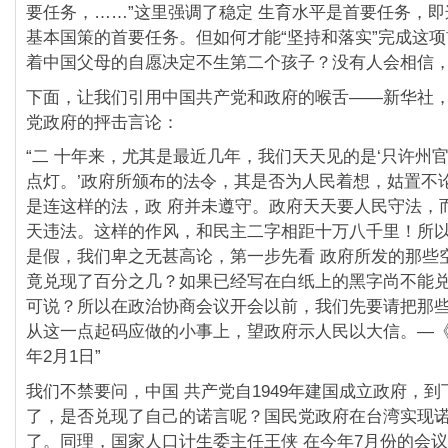
要任务，……”这里强调了稳定 生育水平是首要任务，即
基本国策的首要任务。但如何才能“坚持和落实”完成这
着中国父母的自愿决定不生第二个孩子？没有人会相信
下面，让我们引用中国共产党和政府的喉舌——新华社，在
党政府的抨击言论：
“二 十年来，尤其是最近几年，我们天天见的是‘只许州
点灯。’政府所颁布的法令，其是否为人民着想，姑置不
是连这样的法，政 府并未遵守。政府天天要人民守法，
天违法。这样的作风，和民主二字相距十万八千里！所
是假，我们卑之无甚高论，第一步先看 政府所发的那些
竟兑现了百分之几？如果已经写在白纸上的黑字尚不能
可说？所以在政治协商会议开会以前，我们先要请把那些
从这一点起码应做的小事上，望政府示人民以大信。—《新
年2月1日”
我们不禁要问，中国 共产党自1949年建国成立政府，到
了，是否兑现了自己的诺言呢？国民党政府在台湾实现诺
了。同理，国家人口计生委主任王侠 在今年7月份的会议