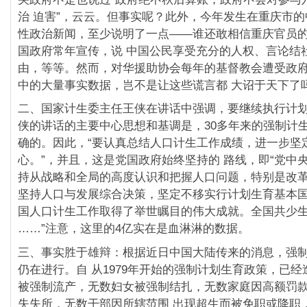
治 迫害”，云云。但事实呢？此外，今年发生在重庆市
性政治新闻，至少说明了一点——谁还敢相信重庆官员
国政府常年宣传，说 中国公民享受充分的人权、言论结
由，等等。然而，对华援助协会每年的基督教会遭受政
中的大量事实数据，岂不是让这些谎言都 大诏于天下了
二、国家计生委主任王侠在讲话中强调，要继续执行计
侠的讲话的主要中心思想和基调是，30多年来的强制计
确的。因此，“要认真总结人口计生工作成绩，进一步坚
心。”，并且，这是党国政府始终坚持的 路线，即“党中
持从战略和全局的高度认识和把握人口问题，特别是改
坚持人口与发展综合决策，坚定不移实行计划生育基本国 
国人口计生工作取得了举世瞩目的伟大成就。全国共少生
……”注意，这里的4亿实在是血淋淋的数据。
三、事实胜于雄辩：根据近日中国大陆传来的消息，强
仍在进行。自 从1979年开始的强制计划生育政策，已
被强制流产，无数妇女被强制结扎，无数家庭因高额罚
失失所，无数干部因所辖范围 出现超生而被免职或降职