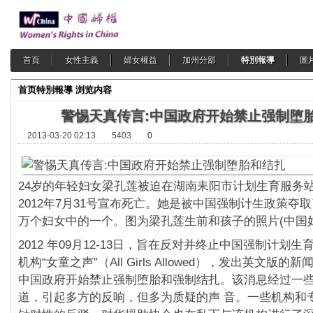
首頁
女性主義
婦女權益
加州分部
特別報導
圖
首页
特別報導
浏览内容
警惕天真传言:中国政府开始禁止强制堕
2013-03-20 02:13
5403
0
24岁的年轻妇女梁孔莲被迫在湖南耒阳市计划生育服务
2012年7月31号宣布死亡。她是被中国强制计生政策夺
万个妇女中的一个。图为梁孔莲生前和孩子的照片(中国妇
2012 年09月12-13日，旨在反对并终止中国强制计划
机构“女童之声”（All Girls Allowed），发出英文版
中国政府开始禁止强制堕胎和强制结扎。该消息经过一
道，引起多方的反响，但多为质疑的声 音。一些机构和