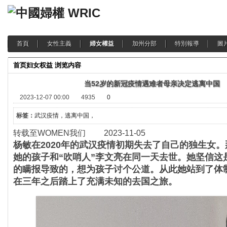
首頁
女性主義
婦女權益
加州分部
特別報導
圖
首页
妇女权益
浏览内容
当52岁的新冠疫情遇难者母亲决定逃离中国
2023-12-07 00:00
4935
0
标签：
武汉疫情，逃离中国，
转载至WOMEN我们 2023-11-05
杨敏在2020年的武汉疫情初期失去了自己的独生女。
她的孩子和“吹哨人”李文亮在同一天去世。
她坚信这
的瞒报导致的，想为孩子讨个公道。
从此她站到了体
在三年之后踏上了充满未知的去国之旅。