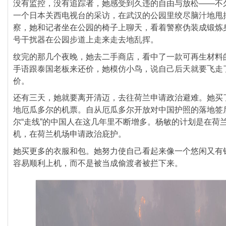
没有监控，没有追踪者，
她感受到久违的自由与放松——不
一个日本关西电视台的采访，
在武汉的公园里绞尽脑汁地甩
察，
她和记者坐在公园的椅子上聊天，看着警察伪装成锻炼
号干扰器在公园步道上走来走去地乱挥。
纹完的那几个夜晚，她去二手商店，
看中了一款可再生材料
手语跟泰国老板来还价，
她模仿小鸟，说自己后天就要飞走
价。
还有三天，她就要离开清迈，去往荷兰申请政治避难。
她买
地厄瓜多尔的机票。
自从厄瓜多尔开放对中国护照的落地签
尔“走线”
的中国人在这几年里不断增多。
杨敏的计划是在荷
机，在荷兰机场申请政治庇护。
她买更多的衣服和包。
她努力使自己看起来像一个悠闲又有
容易顺利上机，而不是被当成偷渡者被拦下来。