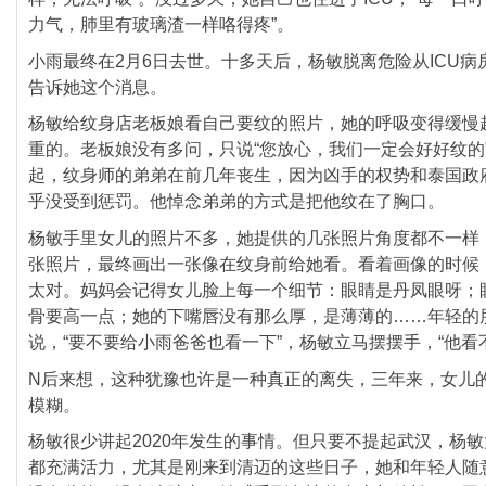
力气，肺里有玻璃渣一样咯得疼”。
小雨最终在2月6日去世。十多天后，
杨敏脱离危险从ICU
告诉她这个消息。
杨敏给纹身店老板娘看自己要纹的照片，她的呼吸变得缓慢
重的。老板娘没有多问，只说“您放心，
我们一定会好好纹的
起，
纹身师的弟弟在前几年丧生，因为凶手的权势和泰国政
乎没受到惩罚。他悼念弟弟的方式是把他纹在了胸口。
杨敏手里女儿的照片不多，她提供的几张照片角度都不一样
张照片，最终画出一张像在纹身前给她看。
看着画像的时候
太对。
妈妈会记得女儿脸上每一个细节：眼睛是丹凤眼呀；
骨要高一点；她的下嘴唇没有那么厚，是薄薄的……
年轻的
说，“要不要给小雨爸爸也看一下”，
杨敏立马摆摆手，“他看
N后来想，这种犹豫也许是一种真正的离失，三年来，
女儿
模糊。
杨敏很少讲起2020年发生的事情。但只要不提起武汉，
杨敏
都充满活力，尤其是刚来到清迈的这些日子，
她和年轻人随