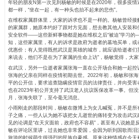
年轻的朋友N第一次见到杨敏的时候是在2020年，
很多疫情
都一样，“坐在一起，
有一种头也抬不起来的悲伤”。
在维权家属群体里，大家的诉求也不是一样的。
杨敏曾经接
的家属群，她原本约好了跟对方见面，
想去教其他人安装和使用
安全软件——
这些新鲜事物都是她在维权之后“被迫”学习的
知，
这些家属里，有人的诉求是政府为逝者的墓地买单，
或
优惠价；有人觉得既然武汉是英雄的城市，
就应该给逝者们
来说去，
他们不是在为了家属的生命上访”，杨敏觉得，大
在武汉，
另外一位逝者家属张海一直在公开场合和她一起控
张海的父亲在同样在疫情初期去世。2022年初，
杨敏和张海
平的公开信，
要求追查隐瞒疫情官员的法律责任，并向受害
也在2023年初公开支持了武汉老人抗议医保改革一事。
但没
月，张海失联了，至今毫无消息。
小雨刚走的那段时间，杨敏在微博上为女儿喊冤，
并不是所
子之痛，
一些人认为她不该把女儿逝世的痛转变为攻击武汉
见的论调是“在天灾面前，政府也不容易”，
甚至有人说她是
敏在评论区里讲，
过去她也非常爱国，会因为听到国歌而泪
旅游的时候萌生很强烈的民族自豪感。
原来这种情感在今天