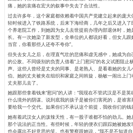
痛，
她的哀痛在宏大的叙事中失去了合法性。
过去许多年，
这个家庭都依赖着中国共产党建立起来的庞大
轻时候进入了铁路系统，后来下海经商，
几年之后又进入了
个养老院工作，
到她因为女儿去世提前办理内部退休时，她
长。
有一次她染了新发型，全单位的人都说好看，但女儿跟
当官，你看那些人还夸不夸你”。
但失去女儿之后，在理直气壮的悲痛和虚无感中，
她成为自
的公敌。不同级别的负责人借着“
上门慰问”的名义试图阻止
声。
这些人曾经是丈夫的同事、是老熟人、
是看着她的女儿
伯。
她的丈夫被夹在组织和家庭之间斡旋，杨敏一闹出上门
丈夫那儿去了。
她跟那些拿着钱来“慰问”的人讲：“
我现在不管武汉是不是英
什么境外的阴谋。
说到底我的孩子是被你们害死的，是谁害
要给我一个交代。如果你们不承认这个前提，
我收你们的钱
她有着武汉女人的泼辣天性，有一股子谁都不怕的劲儿。
她
那个说法的正当性。有些时候，
年轻的便衣们跟踪她被她发
也会露出不好意思的笑。也有警察跟她说，“
我不是不知道自