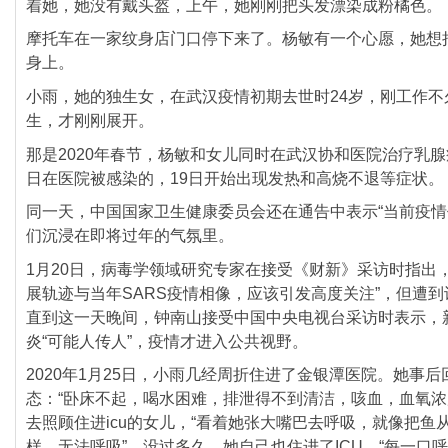
着她，她没有戴头盔，上午，
她刚刚把头发漂染成粉橘色。
摩托车在一家纹身店门口停下来了。杨敏有一个心愿，
她想
身上。
小雨，她的独生女，在武汉疫情初期去世时24岁，刚工作不
生，才刚刚展开。
那是2020年春节，杨敏和女儿同时在武汉协和医院治疗乳腺
日在医院被感染的，
19日开始出现发热和高烧不退等症状。
同一天，中国国家卫生健康委员会还在通告中表示“
当前疫情
们沉浸在即将过年的气氛里。
1月20日，病毒学领域研究专家在接受《财新》采访时指出，
展轨迹与当年SARS疫情相像，
应该引发高度关注”，但遭
直到这一天晚间，
钟南山接受中国中央电视台采访时表示，
炎“
可能人传人”，疫情才进入公共视野。
2020年1月25日，小雨几经周折住进了金银潭医院。
她事后
态：“卧床不起，喝水困难，排泄得不到清洁，
咳血，血氧浓
去照顾住进icu的女儿，“
看着她张大嘴巴去呼吸，就像把鱼
样，无法呼吸”。
没过多久，她自己也住进了ICU，“
每一口呼