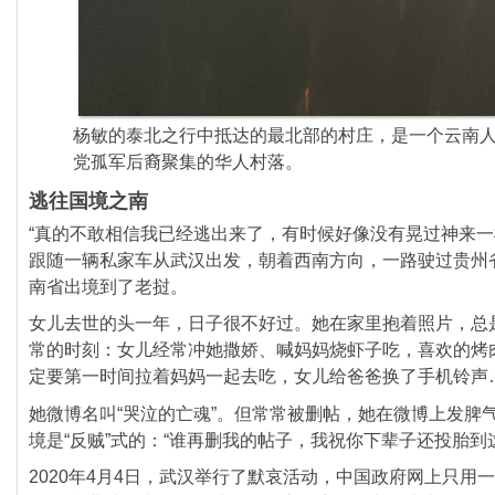
杨敏的泰北之行中抵达的最北部的村庄，
是一个云南
党孤军后裔聚集的华人村落。
逃往国境之南
“真的不敢相信我已经逃出来了，有时候好像没有晃过神来一
跟随一辆私家车从武汉出发，朝着西南方向，
一路驶过贵州
南省出境到了老挝。
女儿去世的头一年，日子很不好过。她在家里抱着照片，
总
常的时刻：女儿经常冲她撒娇、
喊妈妈烧虾子吃，喜欢的烤
定要第一时间拉着妈妈一起去吃，女儿给爸爸换了手机铃声
她微博名叫“哭泣的亡魂”。但常常被删帖，她在微博上发脾
境是“反贼”式的：“谁再删我的帖子，
我祝你下辈子还投胎到这
2020年4月4日，武汉举行了默哀活动，
中国政府网上只用一