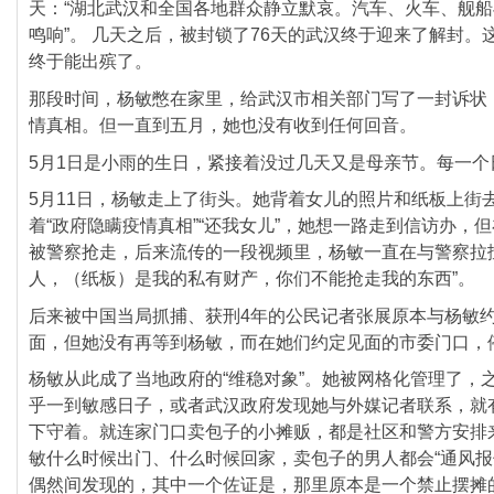
天：“
湖北武汉和全国各地群众静立默哀。汽车、火车、
舰船
鸣响”。 ​​​​几天之后，被封锁了76天的武汉终于迎来了解封。
终于能出殡了。
那段时间，杨敏憋在家里，给武汉市相关部门写了一封诉状
情真相。但一直到五月，她也没有收到任何回音。
5月1日是小雨的生日，紧接着没过几天又是母亲节。
每一个
5月11日，杨敏走上了街头。
她背着女儿的照片和纸板上街
着“
政府隐瞒疫情真相”“还我女儿”，她想一路走到信访办，
但
被警察抢走，后来流传的一段视频里，
杨敏一直在与警察拉
人，（纸板）是我的私有财产，
你们不能抢走我的东西”。
后来被中国当局抓捕、
获刑4年的公民记者张展原本与杨敏
面，
但她没有再等到杨敏，而在她们约定见面的市委门口，
杨敏从此成了当地政府的“维稳对象”。她被网格化管理了，
乎一到敏感日子，
或者武汉政府发现她与外媒记者联系，就
下守着。
就连家门口卖包子的小摊贩，都是社区和警方安排
敏什么时候出门、什么时候回家，卖包子的男人都会“通风报
偶然间发现的，其中一个佐证是，
那里原本是一个禁止摆摊