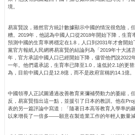
境。
易富賢說，雖然官方統計數據顯示中國的情況很危險，
糟。2019年，他認為中國人口從2018年開始下降，生育率
預測中國的生育率將穩定在1.8，人口到2031年才會開
黨官方報紙人民網將易富賢的結論列為「2019年十大謠
年，官方承認中國人口已經開始下降，儘管他們說2022
一年。他們還承認，生育率已降至1.0，遠低於2.1的更
為，目前中國人口是12.8億，而不是政府宣稱的14.1億。
中國領導人正試圖通過改善教育來彌補勞動力的萎縮，
反，易富賢指出這一點，並援引了日本的教訓。他在Project S
表的另一篇評論中寫道：「隨著日本高等教育入學率的飆升
以來增長了一倍多——願意在製造業工作的年輕人數量