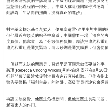
會高級研究員的張彥寫道，中國的經濟問題「是更廣泛
型態僵化過程的一部分」。中國人稱這種國家停滯感為
翻譯為「生活向內扭曲，沒有真正的進步」。
對沖基金橋水基金創始人、億萬富翁雷·達里奧對中國的
但他最近在領英的帖子中寫道，中國需要一場「漂亮的
度負債。他寫道，為了分散債務負擔，應該把違約和重
違約和重組是通貨緊縮，而印鈔則是通貨膨脹，但會使
一個懸而未決的問題是，習近平是否願意做需要做的事
碧琪(Rebecca Choong Wilkins)和科倫姆·墨菲在8月
行顧問蔡昉最近敦促對消費者進行直接刺激。但作者指
警告要警惕『福利主義』的陷阱，高級官員們說它會導
再說回易富賢。他關注危機新聞，但他更關注長期問題
起著更大的作用。