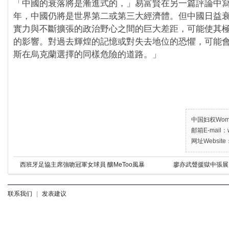
「中國的衰落將是漸進式的，」易富賢在另一篇評論中
年，中國仍將是世界第二或第三大經濟體。但中國日益
實力與不斷擴張的政治野心之間的巨大差距，可能使其
的影響。對過去輝煌的記憶或對失去地位的恐懼，可能
斯在烏克蘭選擇的同樣危險的道路。」
中国妇权Women’
邮箱E-mail：w
网址Website：
西班牙足協主席強吻冠軍女球員 釀MeToo風暴
廖亦武聲援獄中張展
联系我们
|
发表建议