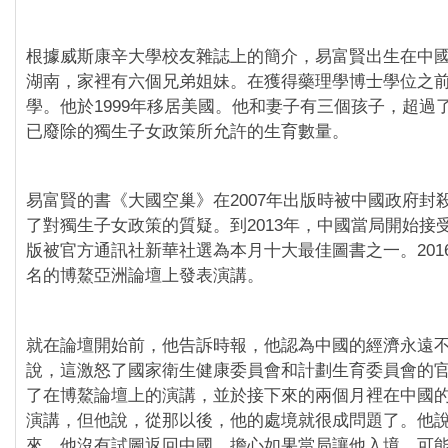
根據威斯康辛大學校友雜誌上的簡介，易富賢出生在中
湖南，家裡有六個兄弟姐妹。在獲得藥理學博士學位之
學。他於1999年移居美國。他和妻子有三個孩子，超過
已廢除的獨生子女政策所允許的生育數量。
易富賢的書《大國空巢》在2007年出版時被中國政府封
了對獨生子女政策的質疑。到2013年，中國當局開始接
版被官方通訊社新華社選為本月十大最佳圖書之一。201
名的博鰲亞洲論壇上發表演講。
就在論壇開始前，他告訴時報，他認為中國的經濟永遠
說，這激怒了國家衛生健康委員會和計劃生育委員會的
了在博鰲論壇上的演講，並於接下來的兩個月裡在中國的
演講，但他說，從那以後，他的處境就很成問題了。他說，
來，他沒有試圖返回中國，擔心如果當局讓他入境，可