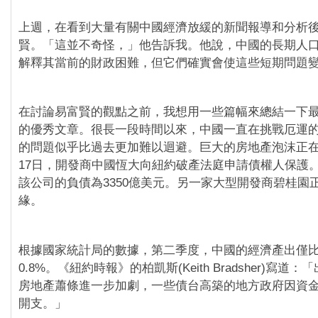
上週，在看到大量有關中國經濟放緩的新聞報導和分析
賢。「這並不奇怪，」他告訴我。他說，中國的長期人
解釋其當前的財政困難，但它們確實會使這些短期問題
在討論易富賢的觀點之前，我想用一些篇幅來總結一下
的優秀文章。很長一段時間以來，中國一直在挑戰厄運
的問題似乎比過去更加難以迴避。巨大的房地產泡沫正在
17日，開發商中國恆大向紐約破產法庭申請債權人保護。截
該公司的負債為3350億美元。另一家大型開發商碧桂園
緣。
根據國家統計局的數據，第二季度，中國的經濟產出僅
0.8%。《紐約時報》的柏凱斯(Keith Bradsher)寫道
房地產蕭條進一步加劇，一些債台高築的地方政府因資
開支。」