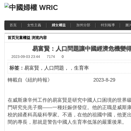
首頁
女性主義
婦女權益
加州分部
特別報導
圖
首页
兒童權益
浏览内容
易富賢：人口問題讓中國經濟危機變
2023-09-03 23:44
7174
0
标签：
易富賢，人口問題，
，
生育率
轉載自《紐約時報》 2023-8-29
在威斯康辛州工作的易富賢是研究中國人口困境的世界
門研究先兆子癇——一種妊娠併發症。他的正職是威斯
校的婦產科高級科學家。不過，在他的祖國中國，他更
間的專長，那就是警告中國人生育率低落的嚴重後果。