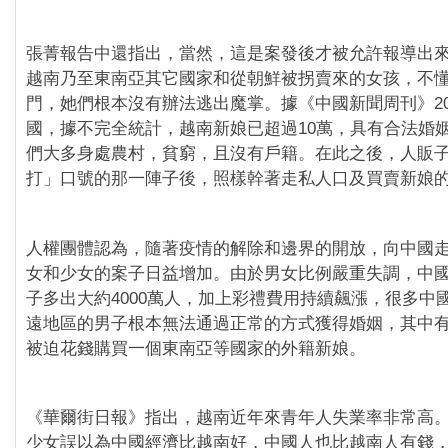
張菁報告中還指出，當然，這是案發後才被允許報導出
越南乃至東南亞其它國家和從朝鮮被拐賣來的女孩，不
門，她們根本沒有辦法逃出魔掌。據《中國新聞周刊》20
國，據不完全統計，越南新娘已超過10萬，具有合法婚
們大多身處農村，貧窮，且沒有戶籍。在此之後，人販
打」口號的那一陣子後，照樣幹著走私人口及買賣新娘
人權團體認為，隨著疫情的解除和邊界的開放，向中國
女和少女的案子日益增加。由於男女比例嚴重失調，中
子多出大約4000萬人，加上彩禮費用持續飆漲，很多中
遠地區的男子根本無法通過正常的方式獲得婚姻，其中
被迫花錢購買一個東南亞等國家的外籍新娘。
《華爾街日報》指出，越南近年來青年人失業率非常高
少女誤以為中國經濟比越南好，中國人也比越南人有錢