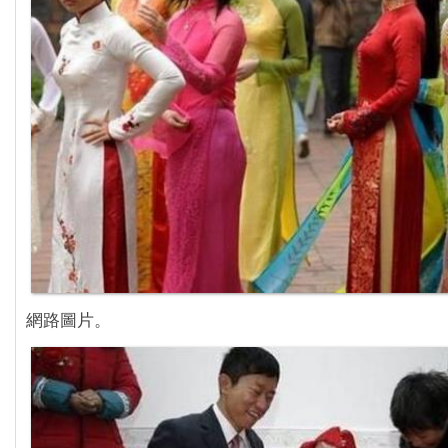
網路圖片。