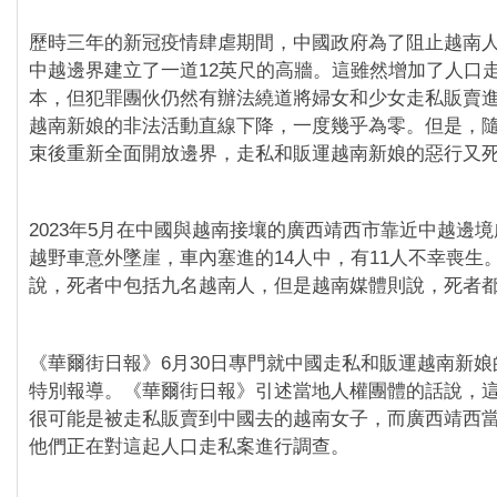
歷時三年的新冠疫情肆虐期間，中國政府為了阻止越南
中越邊界建立了一道12英尺的高牆。這雖然增加了人口
本，但犯罪團伙仍然有辦法繞道將婦女和少女走私販賣
越南新娘的非法活動直線下降，一度幾乎為零。但是，
束後重新全面開放邊界，走私和販運越南新娘的惡行又
2023年5月在中國與越南接壤的廣西靖西市靠近中越邊
越野車意外墜崖，車內塞進的14人中，有11人不幸喪生
說，死者中包括九名越南人，但是越南媒體則說，死者
《華爾街日報》6月30日專門就中國走私和販運越南新
特別報導。《華爾街日報》引述當地人權團體的話說，
很可能是被走私販賣到中國去的越南女子，而廣西靖西
他們正在對這起人口走私案進行調查。