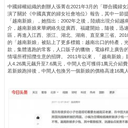
中國婦權組織的創辦人張菁在2021年3月的「聯合國婦
演了關於《中國真實的婦女社會地位》報告，其中一節
「越南新娘」，她指出：2002年之後，陸續出現介紹越
介，越南新娘來華網絡先從廣西、福建開始，隨後，迅
區，再進入江西、浙江、湖北、湖南、直至東三省。201
的「越南新娘」被貼上了更多標籤：越南出口的特產，
款，集體逃跑的常客，人口販子的獵物，電線桿上廣告
情場所裡招攬生意的招牌。 2011年以來，「越南新娘
人4.26萬元飆升至7.6萬元，中間人也可獲得1萬元介紹費
若新娘跑掉後，中間人包換另一個新娘的價格高達16萬