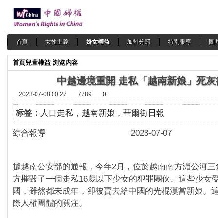
首頁
女性主義
婦女權益
加州分部
特別報導
圖
首页
兒童權益
浏览内容
中越邊境重開 走私「越南新娘」死灰
2023-07-08 00:27
7789
0
标签：
人口走私
，
越南新娘，華爾街日報
綜合報導 2023-07-07
據越南公安部的通報，今年2月，位於越南南方湄公河三
方摧毀了一個走私16歲以下少女的犯罪團伙。這些少女
國，雖然都未成年，卻被賣去給中國的光棍漢當新娘。
際人權團體的關注。