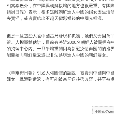
相當猖獗外，在中國與朝鮮接壤的地方也很嚴重。有國
爾街日報》表示，很多逃離朝鮮進入中國的婦女因生活
去賣淫，或者賣給出不起天價彩禮錢的中國光棍漢。
但是一旦這些人被中國當局發現和抓獲，她們又會因為
留。人權團體估計，目前有將近2000名朝鮮人被關押在
的拘留中心內。一旦平壤重開因為新冠疫情而關閉的邊
能開始向朝鮮遣返這些非法越境進入中國的朝鮮婦女。
《華爾街日報》引述人權團體的話說，被賣到中國與中
婦女一旦遭到遣返，有可能被當局送往勞改營，甚至被
中国妇权Women’