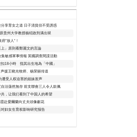
分享育女之道 日子清貧但不受誘惑
年 原贵州大学教授杨绍政刑满出狱
府“放人“！
至上」原則看鄭麗文的言論
收集敏感軍事情報 英國調查間諜活動
扣18小時 指其出生地為「中國」
) 声援王晓光牧师、杨荣丽传道
为遭受人权迫害的姐妹发声
度自治蕩然無存 前支聯會三人令人欽佩
中共，让我们看到了中国人的希望
劉霞赴愛爾蘭向丈夫頭像獻花
策对妇女生育权影响研究报告