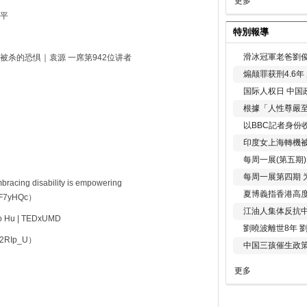
更多
平
特別報導
滑冰冠軍老爸劉俊
杀的恐惧｜袁源 一席第942位讲者
煽颠罪获刑4.6
国际人权日 中国政
根據「人性尊嚴
以BBC記者身份
印度女上海轉機被
每周一展(第五期
每周一展第四期 
disability is empowering
夏博義指香港高
CVF7yHQc）
江油人集体反抗
ao Hu | TEDxUMD
劉曉波離世8年 
ZQ2RIp_U）
中国三孩催生政
更多