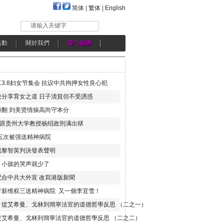
简体
|
繁体
|
English
请输入关键字
活動
關於我們
愛心捐贈
3.8妇女节集会 抗议中共拘押女性良心犯
分享育女之道 日子清貧但不受誘惑
翻 刘美贤情操高尚守本分
年 原贵州大学教授杨绍政刑满出狱
五次被强送精神病院
就黎智英判決發表聲明
，小孩的哭声就少了
合中共大外宣 改寫港版新聞
讨薪维权三送精神病院 又一個李宜雪！
：從艾希曼、戈林到簡寧法官的道德哲學反思 （二之一）
從艾希曼、戈林到簡寧法官的道德哲學反思 （二之二）