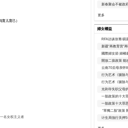
新春聚会不被政府
更多
妈育儿育己）
婦女權益
RFA访谈张菁/
新疆“再教育营”
國際婦女節 婦權
開放二孩政策 能
云南70后母亲怀
行为艺术《驱除
行为艺术《驱除
光剥夺失职父母
一胎政策的十大罪
一胎政策十大罪
“單獨二胎”政策
一名女权主义者
计生局強行关押5