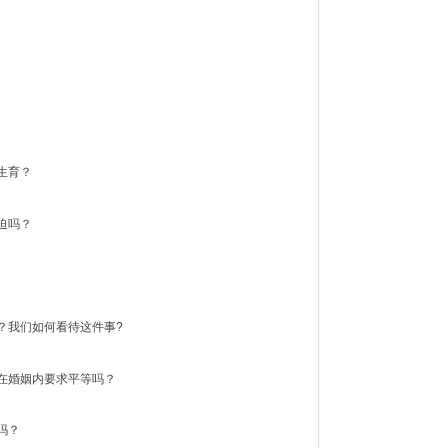
生育？
迫吗？
？我们如何看待这件事?
在婚姻内要求平等吗？
吗？