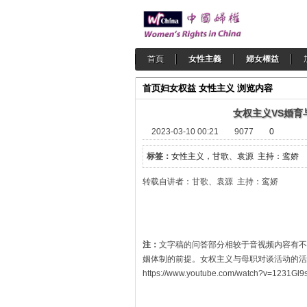
首頁
女性主義
婦女權益
首页
妇女权益
女性主义
浏览内容
女权主义VS婚
2023-03-10 00:21
9077
0
标签：
女性主义，甘歌、袁源 主持：鸾娇
转载自讲者：甘歌、袁源 主持：鸾娇 2
注：
文字稿的问答部分相较于音视频内容有不
姻体制的前提。女权主义与母职对谈活动的活动
https://www.youtube.com/watch?v=1231Gl