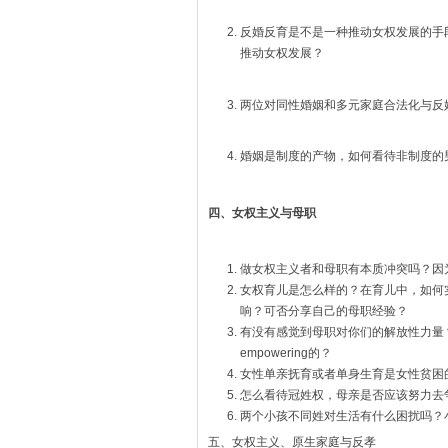
反婚反育是不是一种推动女权发展的手
推动女权发展？
两位对同性婚姻和多元家庭合法化与反
婚姻是制度的产物，如何看待非制度的
四、女权主义与母职
做女权主义者和母职有本质冲突吗？因
女权育儿是怎么样的？在育儿中，如何
响？可否分享自己的母职经验？
有没有感觉到母职对你们的解放性力量
empowering的？
女性单亲抚育或者单身生育是女性贫困
怎么看待冠姓权，母亲是否应该努力去
两个小孩不同姓对生活有什么困扰吗？
五、女权主义、原生家庭与反孝