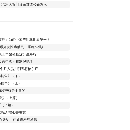
允許 天安门母亲群体公布近況
易富贤：为何中国堕胎率世界第一？
再曝光女性遭酷刑、系统性强奸
義工華盛頓控訴計生暴行
改善中國人權狀況嗎？
8个月大胎儿明天将被引产
与抗争》（下）
与抗争》（上）
的监护权是不够的
恶 （上篇）
恶（下篇）
 難掩人權迫害現實
夜6天， 产妇遭羞辱逼供