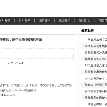
加州分部
特別報導
圖片專輯
視頻專輯
強制計生
項目
最新動態
育与母职：两个女权妈妈的对谈
中国妇权加州义工
滑冰冠軍老爸劉俊
谷爱凌财气冲天赚
煽颠罪获刑4.6
023-01-24
刘凤兰维权六年 
視覺藝術家協會
大人们哭声多了
加拿大《明報》配
少扩充。扩充部分以蓝体标注。本文讨论基于反对父权婚
参见以下Youtube视频链接：
女大学生李艳利
9s2EM&t=22s
三種邪惡的面貌
三種邪惡面貌：