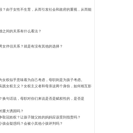
段？由于女性不生育，从而引发社会和政府的重视，从而能
婚之间的关系有什么看法？
男女伴侣关系？就是有没有其他的选择？
为女权似乎意味着为自己考虑，母职则是为孩子考虑。
实践女权主义？女权主义者和母亲这两个身份，如何相互影
？换句话说，母职对你们来说是否是赋权性的，是否是
的重大诱因吗？
争取冠姓权？让孩子随父姓的妈妈应该受到指责吗？
小孩会疑惑吗？会被小其他小孩评判吗？