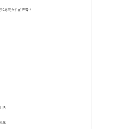
苛责和辱骂女性的声音？
生活
意愿