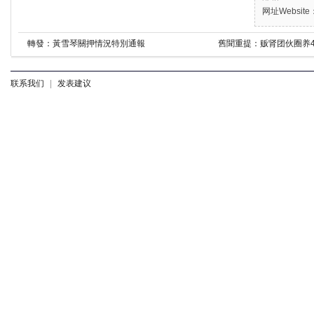
网址Website：
轉發：黃雪琴關押情況特別通報
舊聞重提：贩肾团伙圈养4
联系我们
|
发表建议