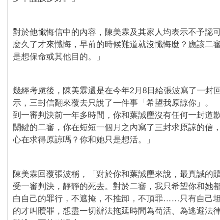
對於他懺悔信中的內容，陳美霖及其家人均表示不予認
麼久了才來懺悔，早前的時候難道就沒懺悔麼？應該二
是想保命或其他目的。」
幾經考慮後，陳美霖還是在今年2月8日給張波寫了一封
示，三封信翻來覆去只說了一件事「希望我原諒你」。 
到一審判決前一年多時間，你和葉誠塵沒有任何一封道
關鍵的二審，你在短短一個月之內寫了三封求原諒的信
心在求得原諒嗎？你和她只是想活。」
陳美霖回覆張波稱，「對於你和葉誠塵來說，最真誠的
受一審判決，靜靜的死去。對於二審，我只希望你和她
白自己的罪行，不遮掩，不推卸，不頂罪……只有自己
的才叫贖罪，想盡一切辦法拖延時間為苟活、為逃避法