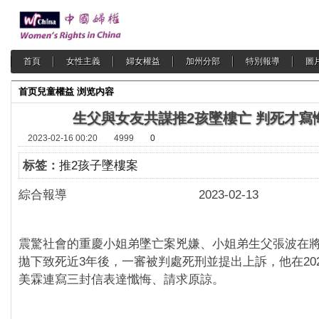
首頁
女性主義
婦女權益
加州分部
特別報導
圖
首页
兒童權益
浏览内容
生父與女友共謀推2孩墜樓亡 判死才寫
2023-02-16 00:20
4999
0
标签：
推2孩子墜樓案
綜合報導 2023-02-13
震驚社會的重慶小姐弟墜亡案兇嫌、小姐弟生父張波在將
拋下致死近3年後，一審被判處死刑並提出上訴，他在202
美霖連寫三封信表達懺悔、請求原諒。