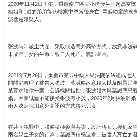
2020年11月2日下午，重慶南岸區某小區發生一起高空墜
姐姐和1歲的弟弟從15樓家中墜落後身亡. 兩個幼童的爸
誠塵是嫌疑人。
张波与叶诚尘共谋，采取制造意外高坠方式，故意非法
未成年子女的生命，致二人死亡。騰訊圖片。
2021年7月26日，重慶市第五中級人民法院依法組成七
開開庭審理了被告人張波、葉誠塵故意殺人以及附帶民
某要求賠償一案。公訴機關指控，張波婚內與葉誠塵戀
婚。因葉誠塵不能接受張波有小孩，2020年2月張波離
兩人決定採用意外高墜的方式殺死兒女。
在共同犯罪中，張波積極參與共謀，設計將女兒接到家
兩名親生子女的行為；葉誠塵積極追求二被害人死亡的