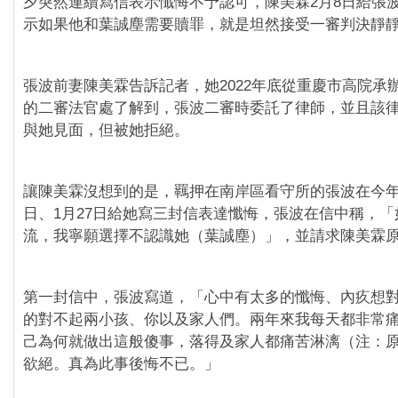
夕突然連續寫信表示懺悔不予認可，陳美霖2月8日給張
示如果他和葉誠塵需要贖罪，就是坦然接受一審判決靜
張波前妻陳美霖告訴記者，她2022年底從重慶市高院承
的二審法官處了解到，張波二審時委託了律師，並且該
與她見面，但被她拒絕。
讓陳美霖沒想到的是，羈押在南岸區看守所的張波在今年1
日、1月27日給她寫三封信表達懺悔，張波在信中稱，
流，我寧願選擇不認識她（葉誠塵）」，並請求陳美霖
第一封信中，張波寫道，「心中有太多的懺悔、內疚想
的對不起兩小孩、你以及家人們。兩年來我每天都非常
己為何就做出這般傻事，落得及家人都痛苦淋漓（注：
欲絕。真為此事後悔不已。」