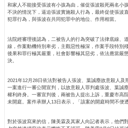
和家人不能接受張波有小孩為由，催促張波殺死兩名小
不決的情況下，逼迫張波實施殺人行為，最終促使張波
犯罪行為，與張波在共同犯罪中的地位、作用相當。
法院經審理後認為，二被告人的行為突破了法律底線、
線，作案動機特別卑劣，主觀惡性極深，作案手段特別
後果和罪行極其嚴重，社會影響極其惡劣，依法應當嚴
決。
2021年12月28日依法對被告人張波、葉誠塵故意殺人
一案進行一審公開宣判，以故意殺人罪判處張波、葉誠
權利終身。一審宣判後，兩被告人提出上訴，重慶市高
未開庭。案件承辦人13日表示，「該案的開庭時間不便
對於張波寫來的信，陳美霖及其家人向記者表示，他們