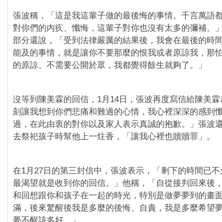
張波稱，「這是我這輩子做的最後悔的事情。千言萬語
對你們的內疚、懺悔，這輩子對你也沒有太多的彌補。
部分還說，「受到法律嚴厲的結果後，我會在最後的時
能及的事情，就是讓你不要那麼的恨我或者原諒我，那
的原諒、不需要公開於眾，我都覺得餘生就夠了。」
沒等到陳美霖的回信，1月14日，張波再度寫信給陳美
刻讓我想到你們悲痛和難過的心情，我心裡深深的感到
過，在此由衷的對你以及家人表示真誠的抱歉。」張波
去祭祀孩子時幫他上一炷香，「讓我心裡也贖贖罪」。
在1月27日的第三封信中，張波表示，「剩下的時間已
最渴望就是收到你的回信。」他稱，「自從接判回來後
和回想跟你和孩子在一起的時光，特別是做夢夢到的畫
滿，後來驚醒後我是多麼的後悔、自責，我是多麼希望
夢不醒該多好。」