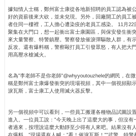
據知情人士稱，鄭州富士康從各地新招聘的員工認為被
好的資薪後來大砍，並未兌現。另外，回廠開工的員工
者住同一樓裡，工人擔心遭染疫的老員工感染。 11月2
聚集在大門口，想一起衝出富士康園區，與保安發生衝
來大量警察、特警鎮壓。警察發放催淚彈驅散人群，有
反攻。還有爆料稱，警察毆打員工引發眾怒，有人把大
用高壓水槍滅火。
名為”李老師不是你老師”@whyyoutouzhele的網民，
稱是鄭州富士康爆發衝突的現場視頻，其中一個視頻顯
淚瓦斯，富士康工人使用滅火器反擊。
另一個視頻中可以看到，一些員工搬運各種物品試圖設
進入。一位員工說：”今天晚上出了這麼大的事，但沒有
者過來，按理說這麼大動靜至少得有人來吧。結果沒有
在爆料。”現場還有人喊：”看！催淚瓦斯！””武警、特警