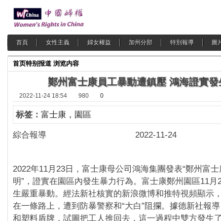
首頁
女性主義
婦女權益
加州分部
特別報導
圖
首页
特别报道
浏览内容
鄭州富士康員工暴動遭鎮壓 鴻海證實發
2022-11-24 18:54
980
0
标签：
富士康，園區
綜合報導 2022-11-24
2022年11月23日，富士康母公司鴻海集團發表“鄭州富
明”，證實在園區內發生暴力行為。富士康鄭州園區11月
生嚴重暴動。經法新社核實的新浪微博和推特視頻顯示
在一條路上，遭到防暴警察和“大白”阻攔。據德新社報
和塑料盾牌，試圖把工人推回去，這一過程中雙方發生