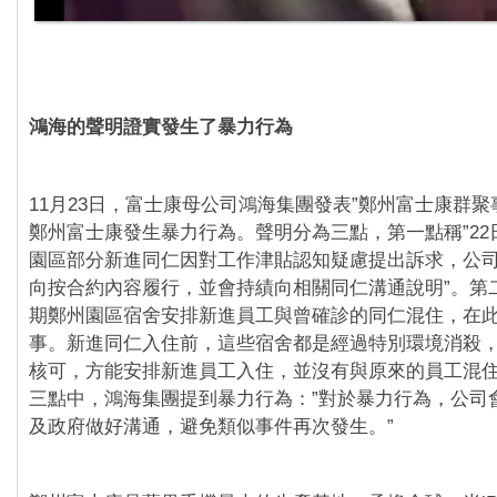
鴻海的聲明證實發生了暴力行為
11月23日，富士康母公司鴻海集團發表”鄭州富士康群聚
鄭州富士康發生暴力行為。聲明分為三點，第一點稱”22
園區部分新進同仁因對工作津貼認知疑慮提出訴求，公
向按合約內容履行，並會持績向相關同仁溝通說明”。第
期鄭州園區宿舍安排新進員工與曾確診的同仁混住，在
事。新進同仁入住前，這些宿舍都是經過特別環境消殺
核可，方能安排新進員工入住，並沒有與原來的員工混住
三點中，鴻海集團提到暴力行為：”對於暴力行為，公司
及政府做好溝通，避免類似事件再次發生。”