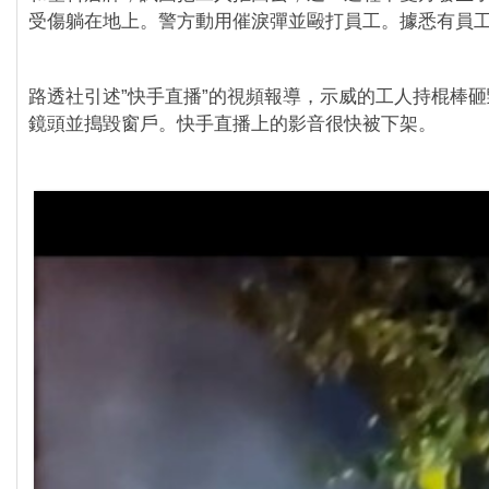
受傷躺在地上。警方動用催淚彈並毆打員工。據悉有員
路透社引述”快手直播”的視頻報導，示威的工人持棍棒
鏡頭並搗毀窗戶。快手直播上的影音很快被下架。