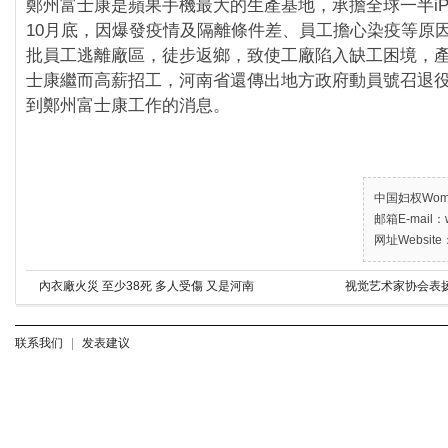
鄭州富士康是蘋果手機最大的生產基地，承擔全球一半iPh
10月底，因爆發疫情及隔離條件差、員工擔心染疫等原
批員工逃離廠區，徒步返鄉，致使工廠陷入缺工困境，
士康繼而高薪招工，河南省還傳出地方政府動員號召退
到鄭州富士康工作的消息。
中国妇权Women’
邮箱E-mail：w
网址Website：
內衣廠火災 至少38死 多人受傷 又是河南
视觉艺术家协会表
联系我们
|
发表建议