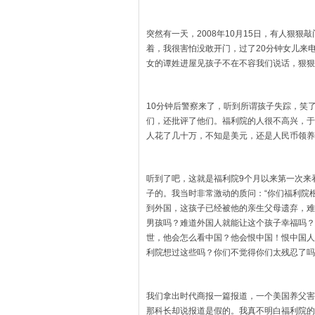
突然有一天，2008年10月15日，有人狠
着，我很害怕没敢开门，过了20分钟女儿来
女的谭姓进屋见孩子不在不容我们说话，狠狠的
10分钟后警察来了，听到所谓孩子失踪，笑
们，还批评了他们。福利院的人很不高兴，于
人花了几十万，不知是美元，还是人民币领养
听到了吧，这就是福利院9个月以来第一次来
子的。我当时非常激动的质问：“你们福利院
到外国，这孩子已经被他的亲生父母遗弃，难
男孩吗？难道外国人就能让这个孩子幸福吗？
世，他会怎么看中国？他会恨中国！恨中国人
利院想过这些吗？你们不觉得你们太残忍了吗
我们拿出时代商报一篇报道，一个美国养父害
那科长却说报道是假的。我真不明白福利院的