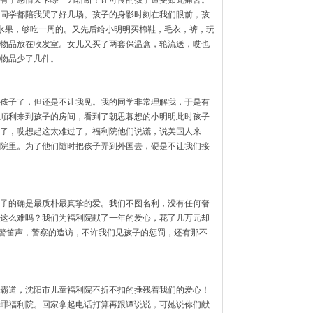
有了感情又卡嚓一刀斩断！让可怜的孩子遭受如此痛苦。
同学都陪我哭了好几场。孩子的身影时刻在我们眼前，孩
水果，够吃一周的。又先后给小明明买棉鞋，毛衣，裤，玩
物品放在收发室。女儿又买了两套保温盒，轮流送，哎也
物品少了几件。
孩子了，但还是不让我见。我的同学非常理解我，于是有
顺利来到孩子的房间，看到了朝思暮想的小明明此时孩子
了，哎想起这太难过了。福利院他们说谎，说美国人来
院里。为了他们随时把孩子弄到外国去，硬是不让我们接
子的确是最质朴最真挚的爱。我们不图名利，没有任何奢
这么难吗？我们为福利院献了一年的爱心，花了几万元却
的警笛声，警察的造访，不许我们见孩子的惩罚，还有那不
霸道，沈阳市儿童福利院不折不扣的捶残着我们的爱心！
罪福利院。回家拿起电话打算再跟谭说说，可她说你们献