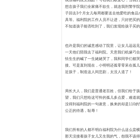
我恨福利院太残酷！号召我们献爱心，当我们
想念孩子我们全家痛不欲生，就连我刑警学院
子回去3个月女儿每周都要送去他爱吃的食品
具等。福利院的工作人员不让进，只好把买的
不知道孩子能否吃到了，我们发现给孩子买的
也许是我们的诚意感动了院里，让女儿远远见
一天他们陪我去了福利院。天意我们机缘巧合
怯生生的喊了一生姥姥哭了，我和同学们都哭
接。可是直到现在，小明明还孤零零呆在孤儿
近孩子，制造这人间悲剧，太没人道了！
局长大人，我们是普通老百姓，但我们给于孩
望，我们只想给这可怜的孤儿多点爱，难道就
没得到福利院的一句谢意，换来的却是110
公正的待遇，耻辱！
我们所有的人都不明白福利院为什么这么蛮横
那天没接着孩子女儿又生我的气，怨我不该得