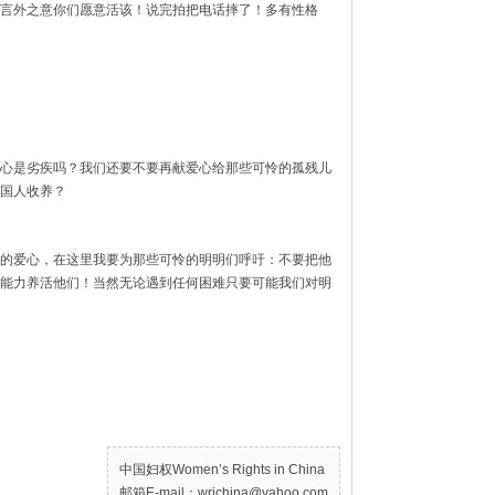
言外之意你们愿意活该！说完拍把电话摔了！多有性格
心是劣疾吗？我们还要不要再献爱心给那些可怜的孤残儿
国人收养？
的爱心，在这里我要为那些可怜的明明们呼吁：不要把他
能力养活他们！当然无论遇到任何困难只要可能我们对明
中国妇权Women’s Rights in China
邮箱E-mail：wrichina@yahoo.com