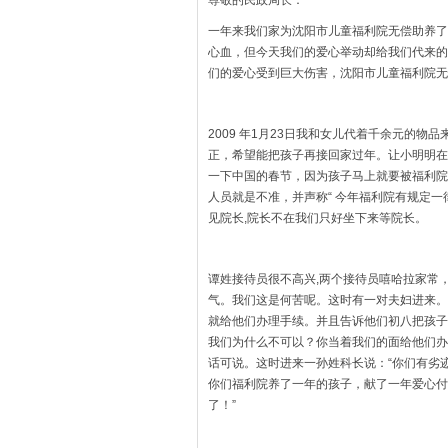
尊敬的民政局长：
一年来我们家为沈阳市儿童福利院无偿助养了
心血，但今天我们的爱心举动却给我们代来的
们的爱心受到巨大伤害，沈阳市儿童福利院无
2009 年1月23日我和女儿代着千余元的
正，希望能把孩子再接回家过年。让小明明在
一下中国的春节，因为孩子马上就要被福利院
人员就是不准，并声称“ 今年福利院有规定一
见院长,院长不在我们只好坐下来等院长。
谭姓接待员很不高兴,两个接待员嘻哈拉家常
气。我们这是何苦呢。这时有一对夫妇进来。
就给他们办理手续。并且告诉他们初八把孩子
我们为什么不可以？你当着我们的面给他们办
话可说。这时进来一孙姓科长说：“你们有劣
你们福利院养了一年的孩子，献了一年爱心付
了！”