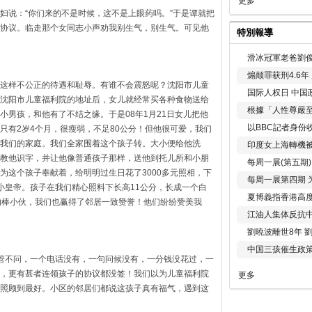
更多
妇说：“你们来的不是时候，这不是上眼药吗。”于是谭就把
协议。临走那个女同志小声劝我别生气，别生气。可见他
特別報導
滑冰冠軍老爸劉俊
煽颠罪获刑4.6
这样不公正的待遇和耻辱。有谁不会震怒呢？沈阳市儿童
国际人权日 中国政
沈阳市儿童福利院的地址后，女儿就经常买各种食物送给
根據「人性尊嚴
小男孩，和他有了不结之缘。于是08年1月21日女儿把他
以BBC記者身份
只有2岁4个月，很瘦弱，不足80公分！但他很可爱，我们
我们的家庭。我们全家围着这个孩子转。大小便给他洗
印度女上海轉機被
教他识字，并让他像普通孩子那样，送他到托儿所和小朋
每周一展(第五期
为这个孩子奉献着，给明明过生日花了3000多元照相，下
每周一展第四期 
小皇帝。孩子在我们精心照料下长高11公分，长成一个白
夏博義指香港高
的棒小伙，我们也赢得了邻居一致赞誉！他们纷纷赞美我
江油人集体反抗
劉曉波離世8年 
中国三孩催生政
管不问，一个电话没有，一句问候没有，一分钱没花过，一
，更有甚者连领孩子的协议都没签！我们以为儿童福利院
更多
照顾到最好。小区的邻居们都说这孩子真有福气，遇到这