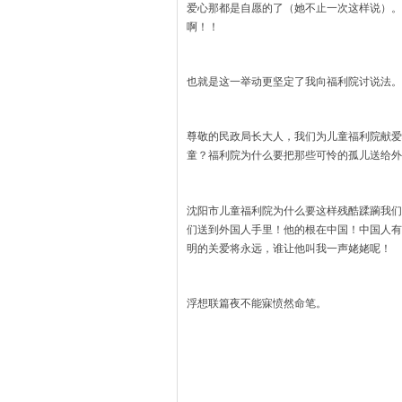
爱心那都是自愿的了（她不止一次这样说）。
啊！！
也就是这一举动更坚定了我向福利院讨说法。
尊敬的民政局长大人，我们为儿童福利院献爱
童？福利院为什么要把那些可怜的孤儿送给外
沈阳市儿童福利院为什么要这样残酷蹂躏我们
们送到外国人手里！他的根在中国！中国人有
明的关爱将永远，谁让他叫我一声姥姥呢！
浮想联篇夜不能寐愤然命笔。