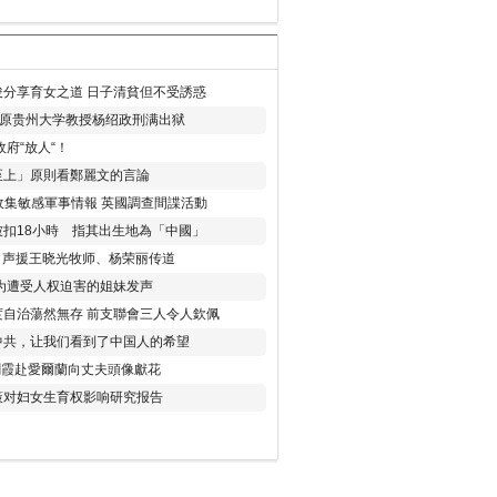
分享育女之道 日子清貧但不受誘惑
年 原贵州大学教授杨绍政刑满出狱
府“放人“！
至上」原則看鄭麗文的言論
收集敏感軍事情報 英國調查間諜活動
扣18小時 指其出生地為「中國」
) 声援王晓光牧师、杨荣丽传道
为遭受人权迫害的姐妹发声
度自治蕩然無存 前支聯會三人令人欽佩
中共，让我们看到了中国人的希望
劉霞赴愛爾蘭向丈夫頭像獻花
策对妇女生育权影响研究报告