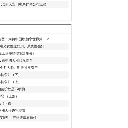
允許 天安门母亲群体公布近況
易富贤：为何中国堕胎率世界第一？
再曝光女性遭酷刑、系统性强奸
義工華盛頓控訴計生暴行
改善中國人權狀況嗎？
8个月大胎儿明天将被引产
与抗争》（下）
与抗争》（上）
的监护权是不够的
恶 （上篇）
恶（下篇）
 難掩人權迫害現實
夜6天， 产妇遭羞辱逼供