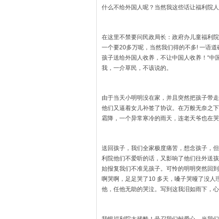
什么不给外国人呢？当然我这些话让福利院人
在这里不禁要问民政局长：政府办儿童福利院
一个要20多万呢，当然我们得的不多! 一语
孩子送给外国人收养，不让中国人收养！“中
我，一介草民，不该说的。
由于当天小明明没在家，并且突然把孩子带走
他们又逼着女儿补签了协议。在万般无奈之下
霜降，一个异常寒冷的雨天，连老天爷也在哭
送回孩子，我们全家极度痛苦，想念孩子，但
利院他们不爱听的话，又影响了他们往外送孩
始报复我们不准见孩子。可怜的明明突然回到
啊哭啊，足足哭了10 多天，嗓子哭哑了没
他，任他无助的哭泣。写到这我泪如雨下，心