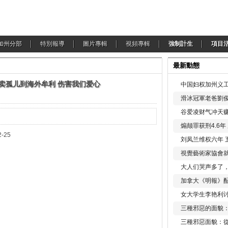
加州分部
特別報導
圖片專輯
視頻專輯
強制計生
項目
最新動態
卖孤儿到海外牟利 伤害我们爱心
中国妇权加州义工
滑冰冠軍老爸劉俊
谷爱凌财气冲天赚
煽颠罪获刑4.6
25
刘凤兰维权六年 
視覺藝術家協會
大人们哭声多了
加拿大《明報》配
女大学生李艳利
三種邪惡的面貌
三種邪惡面貌：