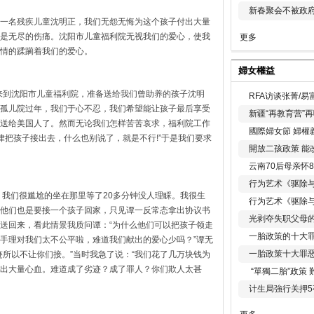
新春聚会不被政府
一名残疾儿童沈明正，我们无怨无悔为这个孩子付出大量
是无尽的伤痛。沈阳市儿童福利院无视我们的爱心，使我
更多
情的蹂躏着我们的爱心。
婦女權益
物品来到沈阳市儿童福利院，准备送给我们曾助养的孩子沈明
RFA访谈张菁/
孤儿院过年，我们于心不忍，我们希望能让孩子最后享受
新疆“再教育营”
送给美国人了。然而无论我们怎样苦苦哀求，福利院工作
國際婦女節 婦權
律把孩子接出去，什么也别说了，就是不行!”于是我们要求
開放二孩政策 能
云南70后母亲怀
行为艺术《驱除
，我们很尴尬的坐在那里等了20多分钟没人理睬。我很生
行为艺术《驱除
他们也是要接一个孩子回家，只见谭一反常态拿出协议书
光剥夺失职父母
送回来，看此情景我质问谭：“为什么他们可以把孩子领走
一胎政策的十大罪
手理对我们太不公平啦，难道我们献出的爱心少吗？”谭无
一胎政策十大罪
迹所以不让你们接。”当时我急了说：“我们花了几万块钱为
出大量心血。难道成了劣迹？成了罪人？你们欺人太甚
“單獨二胎”政策
计生局強行关押5