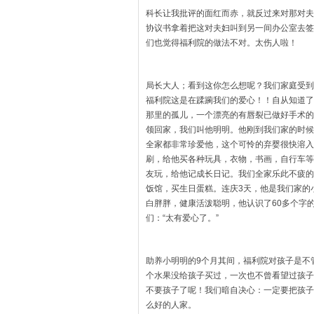
科长让我批评的面红而赤，就反过来对那对夫
协议书拿着把这对夫妇叫到另一间办公室去签
们也觉得福利院的做法不对。太伤人啦！
局长大人；看到这你怎么想呢？我们家庭受到
福利院这是在蹂躏我们的爱心！！自从知道了
那里的孤儿，一个漂亮的有唇裂已做好手术的
领回家，我们叫他明明。他刚到我们家的时候
全家都非常珍爱他，这个可怜的弃婴很快溶入
刷，给他买各种玩具，衣物，书画，自行车等
友玩，给他记成长日记。我们全家乐此不疲的
饭馆，买生日蛋糕。连庆3天，他是我们家的
白胖胖，健康活泼聪明，他认识了60多个字
们：“太有爱心了。”
助养小明明的9个月其间，福利院对孩子是不
个水果没给孩子买过，一次也不曾看望过孩子
不要孩子了呢！我们暗自决心：一定要把孩子
么好的人家。