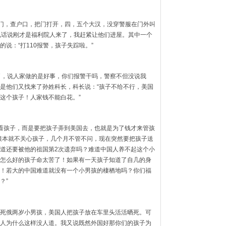
狠敲门，查户口，把门打开，四，五个大汉，没穿警服在门外叫
电话说刚才是福利院人来了，我赶紧让他们进屋。其中一个
说：“打110报警，孩子失踪啦。”
了，说人家做的是好事，你们报警干吗，警察不但没说我
是他们又找来了孙姓科长，科长说：“孩子不给不行，美国
这个孩子！人家钱不能白花。”
看孩子，而是要把孩子弄到美国去，也就是为了钱才来管孩
根本就不关心孩子，几个月不管不问，现在突然要把孩子送
道还要被他的祖国第2次遗弃吗？难道中国人养不起这个小
怎么好的孩子命太苦了！如果有一天孩子知道了自几的身
！若大的中国难道就没有一个小男孩的棲栖地吗？你们福
？”
死俄两岁小男孩，美国人把孩子放在车里头活活晒死。可
人为什么这样没人道。我又说既然外国好那你们的孩子为