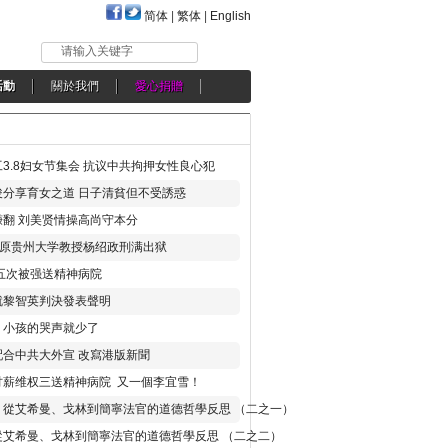
简体
|
繁体
|
English
请输入关键字
活動
關於我們
愛心捐贈
3.8妇女节集会 抗议中共拘押女性良心犯
分享育女之道 日子清貧但不受誘惑
翻 刘美贤情操高尚守本分
年 原贵州大学教授杨绍政刑满出狱
五次被强送精神病院
就黎智英判決發表聲明
，小孩的哭声就少了
合中共大外宣 改寫港版新聞
讨薪维权三送精神病院 又一個李宜雪！
：從艾希曼、戈林到簡寧法官的道德哲學反思 （二之一）
從艾希曼、戈林到簡寧法官的道德哲學反思 （二之二）