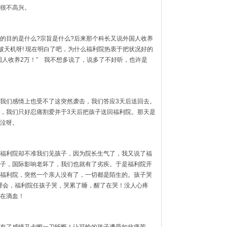
很不高兴。
的目的是什么?宗旨是什么?后来那个科长又说外国人收养
道破天机呀! 现在明白了吧，为什么福利院热衷于把状况好的
国人收养2万！” 我不想多说了，说多了不好听，也许是
我们感情上也受不了这突然袭击，我们答应3天后送回去。
，我们只好忍痛割爱并于3天后把孩子送回福利院。那天是
泣呀。
福利院却不准我们见孩子，因为院长生气了，我又说了福
子，国际影响老坏了，我们也就有了劣疾。于是福利院开
福利院，突然一个亲人没有了，一切都是陌生的。孩子哭
人理会，福利院任孩子哭，哭累了睡，醒了在哭！没人心疼
在滴血！