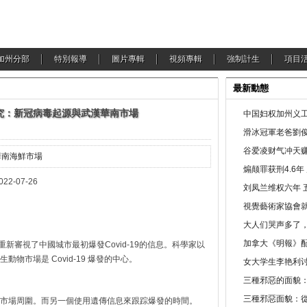
加州分部
特別報導
圖片專輯
視頻專輯
強制計生
項目
最新動態
究：新冠病毒起源與武漢華南市場
中国妇权加州义工
滑冰冠軍老爸劉俊
谷爱凌财气冲天赚
華南海鮮市場
煽颠罪获刑4.6
-26
刘凤兰维权六年 
視覺藝術家協會
大人们哭声多了
加拿大《明報》配
新審視了中國城市最初爆發Covid-19的信息。科學家以
物市場是 Covid-19 爆發的中心。
女大学生李艳利
三種邪惡的面貌
三種邪惡面貌：
市場周圍。而另一個使用遺傳信息來跟踪爆發的時間。