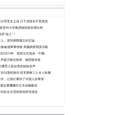
分享育女之道 日子清貧但不受誘惑
年 原贵州大学教授杨绍政刑满出狱
府“放人“！
至上」原則看鄭麗文的言論
收集敏感軍事情報 英國調查間諜活動
扣18小時 指其出生地為「中國」
) 声援王晓光牧师、杨荣丽传道
为遭受人权迫害的姐妹发声
度自治蕩然無存 前支聯會三人令人欽佩
中共，让我们看到了中国人的希望
劉霞赴愛爾蘭向丈夫頭像獻花
策对妇女生育权影响研究报告