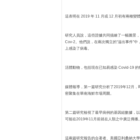
這表明在 2019 年 11 月或 12 月初有兩
研究人員說，這些證據共同描繪了一幅圖景，即 
Cov-2。他們說，在兩次獨立的“溢出事件”
上感染了病毒。
活體動物，包括現在已​​知易感染 Covid-19 
媒體報導，第一篇研究分析了2019年12月
密聚集在華南海鮮市場周圍。
第二篇研究檢視了最早病例的基因組數據，以
可能在2019年11月前就在人類之中廣泛傳播
這兩篇研究報告的合著者、美國亞利桑納大學病毒學