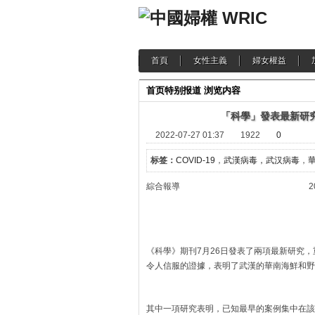
首頁
女性主義
婦女權益
首页
特别报道
浏览内容
「科學」發表最新研
2022-07-27 01:37
1922
0
标签：
COVID-19
，
武漢病毒，武汉病毒
，
綜合報導 2022-07
《科學》期刊7月26日發表了兩項最新研究，重
令人信服的證據，表明了武漢的華南海鮮和野生動
其中一項研究表明，已知最早的案例集中在該