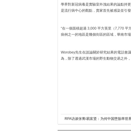
學界對新冠病毒是實驗室外洩結果的論點持更加開放
是流行病中心的觀點，賣家首先被感染並引發了
“在一個面積超過 3,000 平方英里（7,770
病例之一的地區是幾個街區的區域，華南市場
Worobey先生在談論關於研究結果的電話
為，除了透過武漢市場的野生動物交易之外，