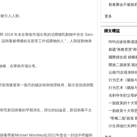
新春聚会不被政府
種變體被引入人類。
更多
婦女權益
2019 年末在華南市場出售的活體哺乳動物中存在 Sars-
中，該病毒被傳播給在那里工作或購物的人 “，人類從動物身
RFA访谈张菁/
新疆“再教育营”
國際婦女節 婦權
開放二孩政策 能
的物​​種，在華南市場出售。
云南70后母亲怀
行为艺术《驱除
，即疫情爆發第一個月的確診病例地理格局，顯示首批病例緊
行为艺术《驱除
光剥夺失职父母
一胎政策的十大罪
研究新冠病毒的早期演化，得出的結論是，新冠病毒不太
一胎政策十大罪
。
“單獨二胎”政策
计生局強行关押5
家Michael Worobey在2021年曾在一封信中呼籲科