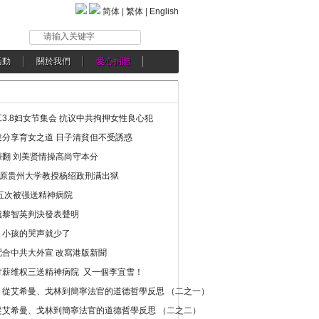
简体
|
繁体
|
English
请输入关键字
活動
關於我們
愛心捐贈
3.8妇女节集会 抗议中共拘押女性良心犯
分享育女之道 日子清貧但不受誘惑
翻 刘美贤情操高尚守本分
年 原贵州大学教授杨绍政刑满出狱
五次被强送精神病院
就黎智英判決發表聲明
，小孩的哭声就少了
合中共大外宣 改寫港版新聞
讨薪维权三送精神病院 又一個李宜雪！
：從艾希曼、戈林到簡寧法官的道德哲學反思 （二之一）
從艾希曼、戈林到簡寧法官的道德哲學反思 （二之二）