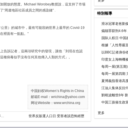
更多
的態度。Michael Worobey教授說，這支持了市場
“周邊地區社區成員之間的感染鏈” .
特別報導
滑冰冠軍老爸劉俊
 平方公里）的城市中，最有可能容納世界上最早的 Covid-19
煽颠罪获刑4.6
在裡面有一點點。”
国际人权日 中国政
根據「人性尊嚴
會議上告訴記者，這兩項研究中的發現，讓他「到現在也認
以BBC記者身份
這種病毒似乎沒有任何其他傳入人類的方式」。
印度女上海轉機被
每周一展(第五期
每周一展第四期 
夏博義指香港高
江油人集体反抗
中国妇权Women’s Rights in China
劉曉波離世8年 
邮箱E-mail：wrichina@yahoo.com
中国三孩催生政
网址Website：www.wrchina.org
更多
RFA访谈张菁/易富贤：为何中国堕胎率世界第一？
世界反販運人口日 受害者談恐怖經歷