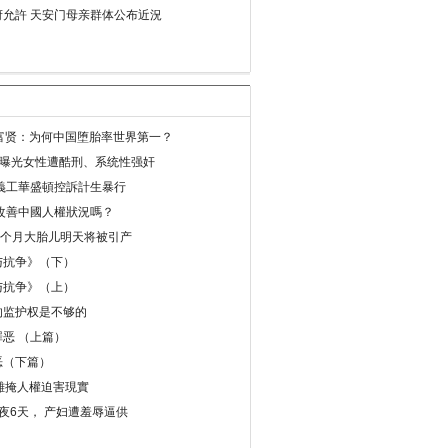
允許 天安门母亲群体公布近況
易富贤：为何中国堕胎率世界第一？
再曝光女性遭酷刑、系统性强奸
義工華盛頓控訴計生暴行
改善中國人權狀況嗎？
8个月大胎儿明天将被引产
与抗争》（下）
与抗争》（上）
的监护权是不够的
恶 （上篇）
恶（下篇）
 難掩人權迫害現實
夜6天， 产妇遭羞辱逼供