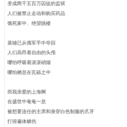
变成两千五百万囚徒的监狱
人们被禁止走动和购买药品
饿死家中、绝望跳楼
基辅已从俄军手中夺回
人们高昂着自由的头颅
哪怕呼吸着滚滚硝烟
哪怕栖息在瓦砾之中
而我亲爱的上海啊
在盛世中奄奄一息
被想要连任的主席和身穿白色制服的爪牙
打得遍体鳞伤