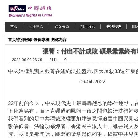
首頁
女性主義
婦女權益
加州分部
特別報導
圖
首页
特別報導
張菁專欄
浏览内容
張菁：付出不計成敗 碩果纍纍終有
2022-06-06 03:29
2111
0
中國婦權創辦人張菁在紐約法拉盛六.四大屠殺33週年集
06-04-2022
33年前的今天，中國現代史上最轟轟烈烈的學生運動，
下化為烏有，而坦克碾過的屍體一夜之間也被清洗得幹乾
我們看到的是中共獨裁政權更加肆無忌憚迫害中國異見
教信仰者、法輪功修煉者、香港民主派人士、維吾爾人
族。我還是那句話，能寫的請拿起你的筆，揭露中共卑