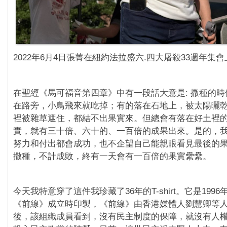
2022年6月4日張菁在紐約法拉盛六.四大屠殺33週年集
在聖經《馬可福音第四章》中有一段話大意是: 撒種的
在路旁，小鳥飛來就吃掉；有的落在石地上，被太陽曬
裡被雜草遮住，都結不出果實來。但總會有落在好土裡
實，就有三十倍、六十的、一百倍的成果出來。是的，
努力和付出都會成功，也不企望自己能親眼看見最後的
撒種，不計成敗，終有一天會有一百倍的果實纍纍。
今天我特意穿了這件我珍藏了36年的T-shirt。它是199
《前線》成立時印製，《前線》由香港媒體人劉慧卿等
後，該組織成員看到，沒有民主制度的保障，就沒有人