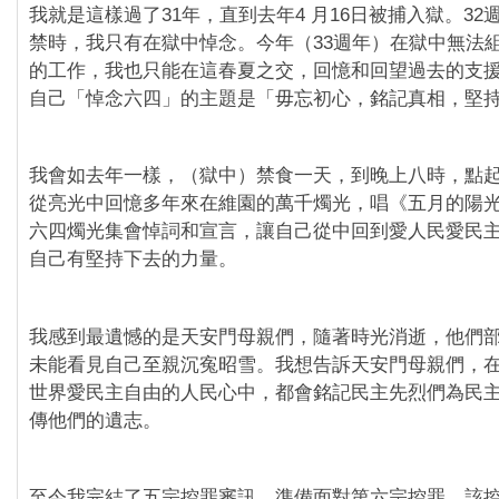
我就是這樣過了31年，直到去年4 月16日被捕入獄。3
禁時，我只有在獄中悼念。今年（33週年）在獄中無法
的工作，我也只能在這春夏之交，回憶和回望過去的支
自己「悼念六四」的主題是「毋忘初心，銘記真相，堅
我會如去年一樣，（獄中）禁食一天，到晚上八時，點
從亮光中回憶多年來在維園的萬千燭光，唱《五月的陽
六四燭光集會悼詞和宣言，讓自己從中回到愛人民愛民
自己有堅持下去的力量。
我感到最遺憾的是天安門母親們，隨著時光消逝，他們
未能看見自己至親沉寃昭雪。我想告訴天安門母親們，
世界愛民主自由的人民心中，都會銘記民主先烈們為民
傳他們的遺志。
至今我完結了五宗控罪審訊，準備面對第六宗控罪，該