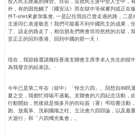
投入民主政黨的陣營。目前，這批民主派中堅人士中，
外，有的因抵觸了《國安法》而在獄中等候審判或正在
件T-shirt來參加集會, 一是記住我自己曾走過的路，二
主派同仁表達敬意！我們可能看不到中國民主的成果，
了、該走的路走了，相信朋友們將會坦坦然然的出獄，
堂正正的回到香港、回到中國的那一天！
現在，我節錄選讀幾段香港支聯會主席李卓人先生的獄
為我發言的結束語。·
今年已是第二年在（獄中）「悼念六四」。回想自89民
夏之交，我都忙得喘不過氣。支聯會的六四紀念活動，
行動開始，然後就是個多月的街站簽（署）弔唁冊活動
跑、放風箏、洗刷國殤之柱、立法會六四辯論，以及最
大遊行」和「六四燭光集會」。