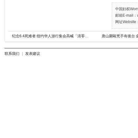
中国妇权Women’
邮箱E-mail：w
网址Website：
纪念6.4死难者 纽约华人游行集会高喊「清零中共」
唐山圍毆兇手有後台 
联系我们
|
发表建议