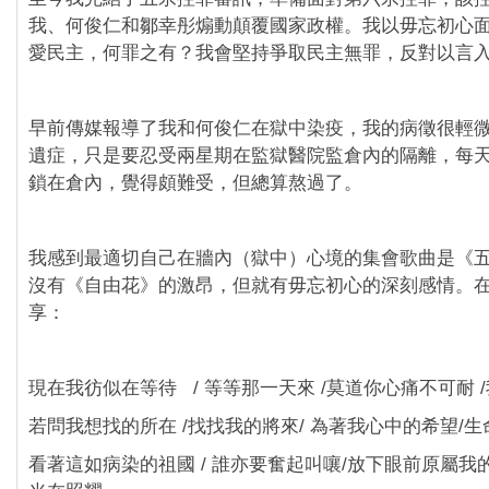
我、何俊仁和鄒幸彤煽動顛覆國家政權。我以毋忘初心
愛民主，何罪之有？我會堅持爭取民主無罪，反對以言
早前傳媒報導了我和何俊仁在獄中染疫，我的病徵很輕
遺症，只是要忍受兩星期在監獄醫院監倉內的隔離，每
鎖在倉內，覺得頗難受，但總算熬過了。
我感到最適切自己在牆內（獄中）心境的集會歌曲是《
沒有《自由花》的激昂，但就有毋忘初心的深刻感情。
享：
現在我彷似在等待 / 等等那一天來 /莫道你心痛不可耐 
若問我想找的所在 /找找我的將來/ 為著我心中的希望/
看著這如病染的祖國 / 誰亦要奮起叫嚷/放下眼前原屬我