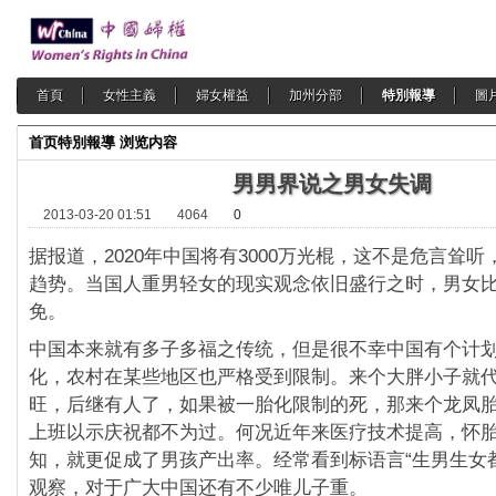
首頁
女性主義
婦女權益
加州分部
特別報導
圖
首页
特別報導
浏览内容
男男界说之男女失调
2013-03-20 01:51
4064
0
据报道，2020年中国将有3000万光棍，这不是危言耸
趋势。当国人重男轻女的现实观念依旧盛行之时，男女
免。
中国本来就有多子多福之传统，但是很不幸中国有个计
化，农村在某些地区也严格受到限制。来个大胖小子就
旺，后继有人了，如果被一胎化限制的死，那来个龙凤
上班以示庆祝都不为过。何况近年来医疗技术提高，怀
知，就更促成了男孩产出率。经常看到标语言“生男生女
观察，对于广大中国还有不少唯儿子重。