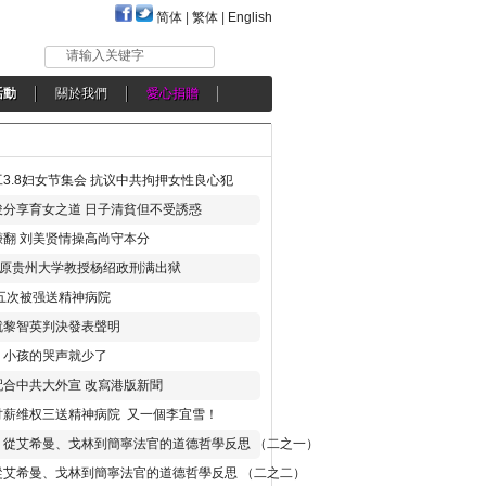
简体
|
繁体
|
English
请输入关键字
活動
關於我們
愛心捐贈
3.8妇女节集会 抗议中共拘押女性良心犯
分享育女之道 日子清貧但不受誘惑
翻 刘美贤情操高尚守本分
年 原贵州大学教授杨绍政刑满出狱
五次被强送精神病院
就黎智英判決發表聲明
，小孩的哭声就少了
合中共大外宣 改寫港版新聞
讨薪维权三送精神病院 又一個李宜雪！
：從艾希曼、戈林到簡寧法官的道德哲學反思 （二之一）
從艾希曼、戈林到簡寧法官的道德哲學反思 （二之二）