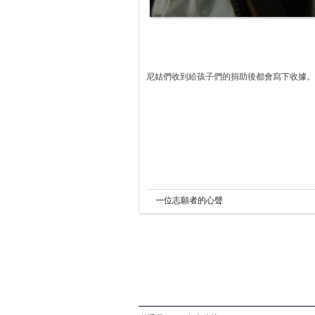
尼姑們收到給孩子們的捐助後都會寫下收據。（
一位志願者的心聲