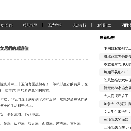
加州分部
特別報導
圖片專輯
視頻專輯
強制計生
項目
最新動態
女尼們的感謝信
中国妇权加州义工
滑冰冠軍老爸劉俊
谷爱凌财气冲天赚
煽颠罪获刑4.6
刘凤兰维权六年 
院裏其中二十五個貧困孤兒有了一筆賴以生存的費用，在
視覺藝術家協會
一眾僧尼) 向您表達萬分的感激。
大人们哭声多了
何處，但我們真正感受到了您的溫暖，您就好象在我們的
加拿大《明報》配
孩子的生活和學習上。
女大学生李艳利
安、事業成功、心想事成。
三種邪惡的面貌
、茶庵、痘神庵、複元庵、西風庵、慈雲庵、古洞庵
三種邪惡面貌：