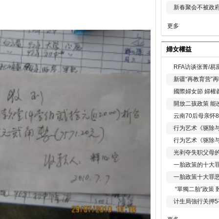
新春聚会不被政府
更多
婦女權益
RFA访谈张菁/
新疆“再教育营”
國際婦女節 婦權
開放二孩政策 能
云南70后母亲怀
行为艺术《驱除
行为艺术《驱除
光剥夺失职父母
一胎政策的十大罪
一胎政策十大罪
“單獨二胎”政策
计生局強行关押5