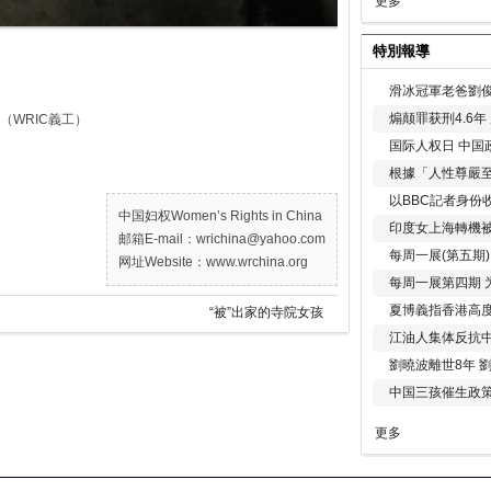
更多
特別報導
滑冰冠軍老爸劉俊
煽颠罪获刑4.6
WRIC義工）
国际人权日 中国政
根據「人性尊嚴
以BBC記者身份
中国妇权Women’s Rights in China
印度女上海轉機被
邮箱E-mail：wrichina@yahoo.com
每周一展(第五期
网址Website：www.wrchina.org
每周一展第四期 
夏博義指香港高
“被”出家的寺院女孩
江油人集体反抗
劉曉波離世8年 
中国三孩催生政
更多