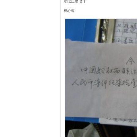
眾比丘尼 合十
釋心蓮