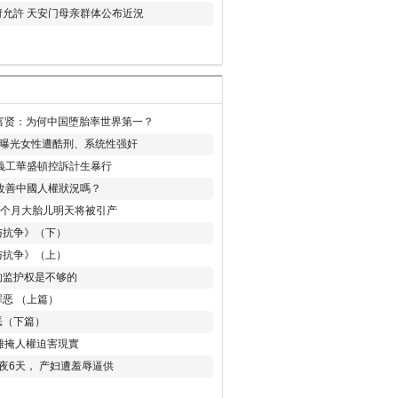
允許 天安门母亲群体公布近況
易富贤：为何中国堕胎率世界第一？
再曝光女性遭酷刑、系统性强奸
義工華盛頓控訴計生暴行
改善中國人權狀況嗎？
8个月大胎儿明天将被引产
与抗争》（下）
与抗争》（上）
的监护权是不够的
恶 （上篇）
恶（下篇）
 難掩人權迫害現實
夜6天， 产妇遭羞辱逼供