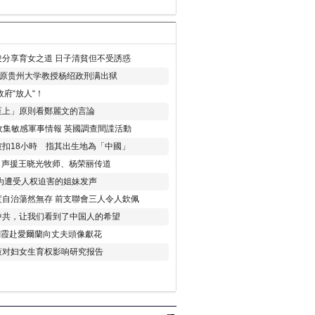
分享育女之道 日子清貧但不受誘惑
年 原贵州大学教授杨绍政刑满出狱
府“放人“！
至上」原則看鄭麗文的言論
收集敏感軍事情報 英國調查間諜活動
扣18小時 指其出生地為「中國」
) 声援王晓光牧师、杨荣丽传道
为遭受人权迫害的姐妹发声
度自治蕩然無存 前支聯會三人令人欽佩
中共，让我们看到了中国人的希望
劉霞赴愛爾蘭向丈夫頭像獻花
策对妇女生育权影响研究报告