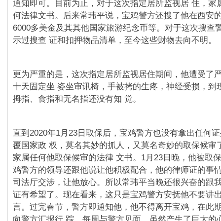
通知即可。目前为止，对于这次指定居所监视居 住，家
何法律文书。后来常玮平说，宝鸡警方还搜了他在⻄安
6000多美金及其其他国家旅游纪念币等。对于这次搜查
示过搜查 证和扣押物品清单，至今这些财物去向不明。
更为严重的是，这次指定居所监视居住期间，他遭受了
十天固定坐 姿坐审讯椅，手被拷的生疼，神经受损，到
拇指、⻝指和无名指还没有知 觉。
直到2020年1月23日取保后，宝鸡警方也没有拿出任何
覆国家政 权，莫名其妙的抓人，又莫名奇妙的取保候审
家属任何他取保候审的法律 文书。1月23日晚，他被取
鸡警方的领导还跟他说让他积极配合，他的律师证的事
司法厅交涉，让他放心。所以常玮平当晚还很兴奋的跟我
证有希望了。现在看来，这只是宝鸡警方安抚他不要讲
言。过完春节，警方即通知他，他不得离开宝鸡，在此
向警方汇报行 踪，每周与警方⻅面。虽然产生了巨大的