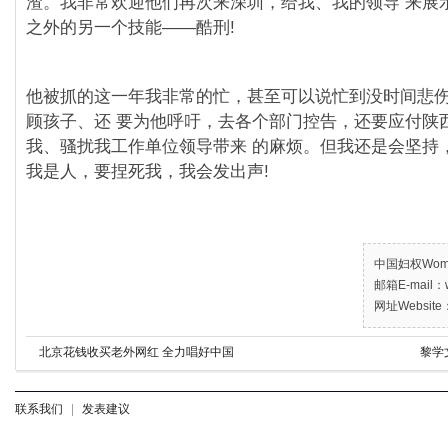
渣。我非常欢迎他们再次来深圳，给我、我的领导 来展
之外的另一个技能——酷刑!
他被抓的这一年我非常的忙，甚至可以说忙到没时间悲
顾孩子、还 要为他呼吁，去各个部⻔控告，还要应付陕
我、骚扰我工作单位领导带来 的麻烦。但我还是会坚持
我是人，要捏死我，我会发出声!
中国妇权Women’
邮箱E-mail：w
网址Website：
北京花钱收买老外网红 全力唱好中国
黎学
联系我们
|
发表建议