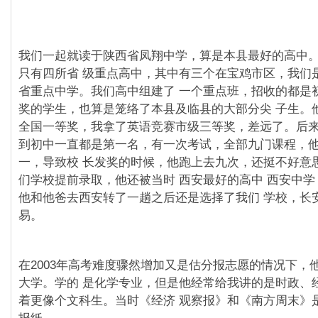
我们一起就读于陕⻄省凤翔中学，算是本县最好的高中
只有四所省 级重点高中，其中有三个在宝鸡市区，我们
省重点中学。我们高中组建了 一个重点班，招收的都是
奖的学生，也算是笼络了本县及临县的大部分尖 子生。
全国一等奖，我拿了英语竞赛市级三等奖，差远了。后来
到初中一直都是第一名，有一次考试，全部九⻔课程，
一，导致校 ⻓发奖的时候，他跑上去九次，还挺不好意
们学校提前录取，他还被当时 ⻄安最好的高中 ⻄安中学
他和他爸去⻄安转了一趟之后还是选择了我们 学校，⻓
易。
在2003年高考难度骤然增加又是估分报志愿的情况下，
大学。学的 是化学专业，但是他经常给我讲的是时政、
着更像个文科生。当时《经济 观察报》和《南方周末》