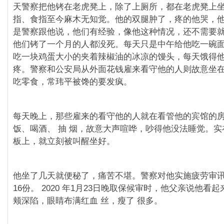
天警察把他铐在老⻁凳上，除了上厕所，都在老⻁凳上
指、⻝指至今麻木无知觉。他的双腿肿了，疼的他哭，他
是警察跟他说，他们有经验，像他这种情况，还不需要
他们铐了一个月的人都没死。每天只是中午给他吃一碗
吃一块鸡蛋大小的夹着辣椒油的冰凉的馒头，每天饿得
疼。警察和公安局从外面花钱雇来看守他的人则故意坐
吃零⻝，常玮平被馋的要发疯。
每天晚上，那些雇来的看守他的人就在看管他的宾馆的
饭、喝酒、 抽 烟，故意大声喧哗，吵得他没法睡觉。
板上，就立刻被叫醒坐好。
他坐了几天就便秘了，痛苦不堪。警察对他实施疲劳审讯
16份。 2020 年1月23日晚取保候审时，他父亲说他看
颊深陷，眼睛布满红血 丝，瘦了 很多。