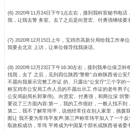
(6) 2020年11月24日下午1点左右，接到我科室秘书电
我，让我去警 务室。去了之后是向贤宏、付勇强继续要
(7) 2020年12月15日上午，宝鸡市高新分局给我工作
我要去北京 上访，让单位领导找我谈话。
(8) 2020年12月23日下午16:30左右，接到我单位保
找我，去了 之后，⻅到四位陕⻄“警察”:自称陕⻄省公
不愿向我展示完整工作证 的、只露出“公安厅”三个字的
称宝鸡市公安局工作人员的不愿出示工 作证的老年男子
公安局副局⻓郭掌伟)、向贤宏、付勇强，和两位深 圳
要说了三方面内容:第一，我的工作很好，一般人找不到，
第二，我不了解常玮平，说他经常住在别人家里，挑拨
图让 我不要为常玮平发声;第三声称常玮平加入了一个
取政权成功，常玮 平将成为中国某个部⻓或陕⻄省省委