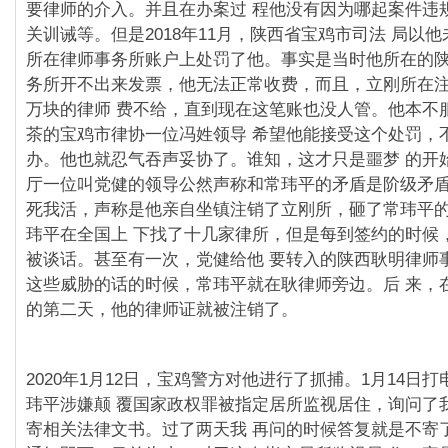
要律师的介入。并且在办案过 程他没有因为哪起案件违
关训诫等。但是2018年11月，陕⻄省宝鸡市司法 局以
所在律师事务所账户上处罚了他。事实是当时他所在的陕
务所开不出来发票，他无法正常收费，而且，立刚所在
万块的律师 费不给，直到现在这笔账也没人管。他本不
茶的宝鸡市律协一位冯姓领导 希望他能接受这个处罚，
办。他也就忍气吞声妥协了。谁知，这才只是噩梦 的开
厅一位叫党健的领导公然声称和常玮平的矛盾是阶级矛盾
死我活，声称是他亲自坐镇注销了立刚所，砸了常玮平
玮平在全国上 下找了十几家律所，但是每到签约的时候
被谈话。甚至有一次，党健给他 要转入的陕⻄耿明律师
这些威胁的话的时候，常玮平就在耿律师旁边。后 来，
的第二天，他的律师证就被注销了。
2020年1月12日，宝鸡警方对他进行了抓捕。1月14日
玮平涉嫌颠 覆国家政权罪被指定居所监视居住，询问了
寄相关法律文书。过了两天我 再问的时候答复就是不寄