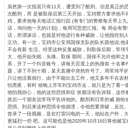
虽然第一次指居只有11天，遭受到了酷刑。但是真正的
次酷刑，而 是被取保后第三天开始，宝鸡警方要求他不
鸡，要求他每天电话汇报行踪 (有专⻔的警察每天早上
话，询问他一天的计划)，每周写思想汇报。每 周会有
话，所谓谈话，也就是对他进行各种威胁，让他指控别人
立功。有一次，宝鸡市公安局国保支队的队⻓跟他说:他
不会有新 生活。经受这种反复威胁，到取保后期，常玮
大，他开始失眠，头痛。取保 期间，国保不允许他和之
系，开了一个抖音账号，讲每天百度上的热搜前 十名事
题，讲了不到十期，某天直播中突然炸号了。用常玮平的
只让他活着就行。由于不能出去工作，他又多年不在农
怕黑夜，有时 候晚上开⻋到宝鸡市去，就只是为了看一
他怕我担心，他的这些恐惧和症 状都没有告诉我，这些
抓后一个朋友说常玮平告诉他的。酷刑和日常的威 胁给
恐惧。到后来这种恐惧令他崩溃，令他想要突破，反抗。
曾录了一段视频，是在打雷闪电的一天，他站在户外，
更猛烈一些 吧。这可能也是他2020年10月16日将他被