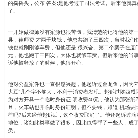
的摇摇头，公布 答案:是他考过了司法考试。后来他就
了。
一开始做律师没有案源也很苦恼，我清楚的记得他的第
县，律师费 才两千块钱，他总共跑了三四次，当时我们
钱也就刚刚够⻋费，但他还是 很兴奋。第二个案子在厦
元，他也跑了三四次，大体也就够⻋费。但后来他的当
诉他被释放了的时候，他很开心。
他对公益案件也一直很感兴趣，他起诉过金⻰⻥，因为它
大豆”几个字不够大，不利于消费者发现。起诉过陕⻄咸
为对方开具一个临时身份证 明收费40元，他认为那张纸
且，火⻋站也开临时身份证明，但不要钱，难道 机场要
些吗?后来经他起诉后，这个收费取消了。他还起诉过滴
地位，诸如此类事做了很多，因此也得罪了一些人，成
类。