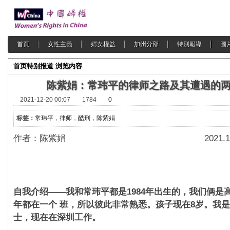
首頁
女性主義
婦女權益
加州分部
特別報導
圖
首页
特别报道
浏览内容
陈紫娟：常玮平的律师之路及其遭遇的
2021-12-20 00:07
1784
0
标签：
常玮平
，
律师
，
酷刑，陈紫娟
作者：陈紫娟 2021.10.
自我介绍——我和常玮平都是1984年出生的，我们俩是
年都在一个 班，所以彼此非常熟悉。孩子现在8岁。我
士，现在在深圳工作。