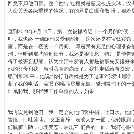
回复不归他们管。整个控告 过程就是感觉被提皮球，没
人命关天各级重视的情况，有的只是白眼和傲 慢，很羞
直到2021年9月14日，第二次被抓将近十一个月的时候
师，我也终 于确定他又受到酷刑，这次还是在宝钛宾馆
室，而是在一楼的一个房间。 即是我有充足的心理准备
刑，但听到那些酷刑细节，我还是很愤怒。特别 是他告
得了被害妄想症，认为生活中所有人都是被事先安排好来
他的父母和我。当时我真的崩溃了。我打电话给向贤宏
酷刑常玮 平，他说:“你打电话就是为了这事?你爱上哪告
断了我的电话。流氓 的嘴脸尽显无疑。酷刑常玮平的一
圳威胁我、骚扰我工作单位的人，如果
我再次⻅到他们，我一定会向他们竖中指，吐口水。他
警服、口吐莲 花、义正言辞，表演人的一面，但转眼到
们肮脏丑陋，心理变态，展现它 们兽的一面。我打心眼