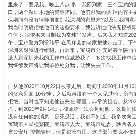
里来了，要⻅我。晚上八点 多，我回到家，三个宝鸡的
口，两个深圳本地的警察陪同。他们跟我的谈 话内容主
保期间有没有律师朋友到我深圳的家里来?以及让我同意
我当时明确拒绝他们的这些要求，我告诉他们法无授权
任何 法律依据来限制我为常玮平发声。后来我才知道2021
午，宝鸡警方到常玮平 在凤翔县的老家把他带走了。下
深圳来对我进行维稳。再后来，宝鸡市公 安局甚至陕⻄
派人到深圳来我的工作单位威胁我了，多次找我工作单位
我继续发声将让我单位处分我，让我失去工作。
自从他2020年10月22日被带走后，期间于2020年11月
的父亲⻅面 10分钟，之后就再没有一个人⻅过他，所有
拒绝。当时也不知道他被关在 哪里，非常的担心。从2020
抓，到2021年9月14日，律师第一次会⻅到他， 这期
没有任何他的消息，是死是活，我都不知道。我多次向宝
宝鸡市人⺠检察院、宝鸡市人大、宝鸡市纪委、陕⻄省
省公安厅 控告酷刑，但是都没有用。这些部⻔要么不做