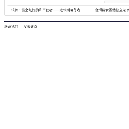
張菁：當之無愧的和平使者——達賴喇嘛尊者
台灣婦女團體籲立法 
联系我们
|
发表建议