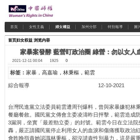
首頁
女性主義
婦女權益
加州分部
特別報導
圖
首页
妇女权益
浏览内容
家暴案發酵 藍營盯政治圈 綠營：勿以女人
2021-12-11 00:04
1925
0
标签：
家暴
，
高嘉瑜，林秉樞，範雲
綜合報導 12-10-2021
台灣民進黨立法委員範雲遭周刊爆料，曾與家暴嫌犯林
餐廳餐敘。國民黨文傳會主委凌濤昨日抨擊，範雲造成
3漏洞，坐實「最差勁立委」的封號。範雲今日在立法院
轟，嚴正請國民黨停止利用女人的血淚和傷痛獲取政治
會昨晚指責她認識林秉樞，卻沒譴責性別暴力，這是嚴