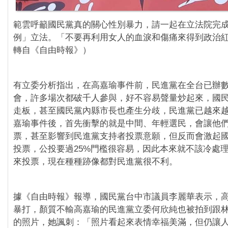
範雲呼籲國民黨真的關心性別暴力，請一起在立法院完
例」立法。「不要再利用女人的血淚和傷痛來得到政治紅
轉自《自由時報》）
有立委分析指出，在高嘉瑜事件前，民進黨在全台已辦
會，許多場次都破千人參與，好不容易聲量炒起來，國
走板，甚至國民黨內縣市長也產生分歧，民進黨已越來
嘉瑜事件後，首先衝擊的就是中間、年輕選民，會讓他
票，甚至影響到民進黨支持者投票意願，但反而會激起
投票，公投要過25%門檻很容易，因此本來就不該冷處
來投票，現在種種跡像都對民進黨很不利。
據《自由時報》報導，國民黨台中市議員李麗華表示，
暴打，顏質不輸高嘉瑜的民進黨立委何欣純也被拍到跟
的照片，她諷刺：「照片看起來表情幸福美滿，但仍讓