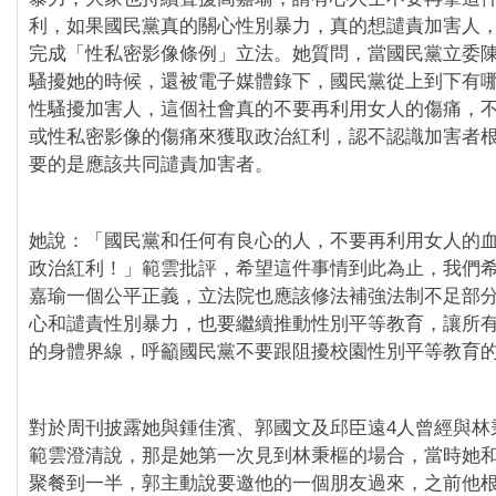
利，如果國民黨真的關心性別暴力，真的想譴責加害人
完成「性私密影像條例」立法。她質問，當國民黨立委
騷擾她的時候，還被電子媒體錄下，國民黨從上到下有
性騷擾加害人，這個社會真的不要再利用女人的傷痛，
或性私密影像的傷痛來獲取政治紅利，認不認識加害者
要的是應該共同譴責加害者。
她說：「國民黨和任何有良心的人，不要再利用女人的
政治紅利！」範雲批評，希望這件事情到此為止，我們
嘉瑜一個公平正義，立法院也應該修法補強法制不足部
心和譴責性別暴力，也要繼續推動性別平等教育，讓所
的身體界線，呼籲國民黨不要跟阻擾校園性別平等教育
對於周刊披露她與鍾佳濱、郭國文及邱臣遠4人曾經與林
範雲澄清說，那是她第一次見到林秉樞的場合，當時她
聚餐到一半，郭主動說要邀他的一個朋友過來，之前他