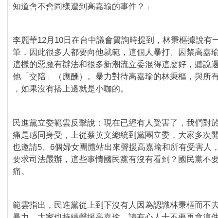
知道會不會同樣遭到高嘉瑜的事件？」
李麗華12月10日在台中議會質詢時提到，林秉樞據說有
筆，因此很多人都要向他就範，這個人暴打、囚禁高嘉
這樣的惡魔有辦法和很多新潮流立委混得這麼好，聽說
他「交陪」（應酬）。暴力對待高嘉瑜的林秉樞，與所
，如果沒有搭上邊就是小咖的。
民進黨立委範雲反擊說：現在已經有人受害了，我們對
痛是感同身受，上從蔡英文總統到黨團立委，大家多次
也邀請5、6個婦女團體站出來聲援高嘉瑜和所有受害人
要求司法嚴辦，這些事情國民黨有沒有看到？國民黨不
痛。
範雲指出，民進黨從上到下沒有人因為認識林秉樞而不
暴力，大家也持續聲援高嘉瑜，請有心人士不要再拿這