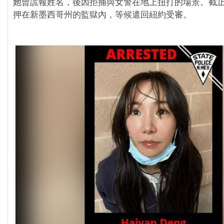
她曾謊報姓名，後因拒捕與女警在地上扭打的場景。截止
押在新墨西哥州的監獄內，等候遣回紐約受審。