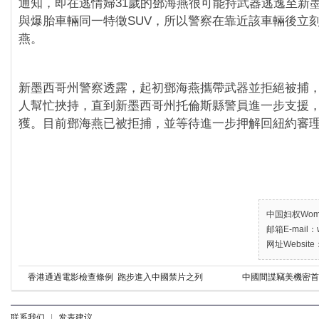
通知，即在逃情婦31歲的鄧海燕很可能持武器逃逸至新
與爆胎車輛同一特徵SUV，所以警察在靠近該車輛後立
燕。
新墨西哥州警察透露，起初鄧海燕攜帶武器並拒絕被捕
人幫忙挾持，直到新墨西哥州托倫斯縣警員進一步支援
獲。目前鄧海燕已被拒捕，並等待進一步押解回紐約審
中国妇权Women’
邮箱E-mail：w
网址Website：
香港通過電影檢查條例 跑步進入中國禁片之列
中國間諜竊美機密首
联系我们
|
发表建议