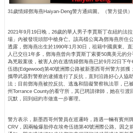
31歲情婦鄧海燕Haiyan-Deng警方通緝圖。（警方提供）
2021年9月19日晚，26歲的華人男子李賈斯丁在紐約法
場」內被發現頭部中槍身亡。該高檔公寓為鄧海燕所住
透露，鄧海燕出生於1990年1月30日，祖籍中國廣東。
人已交往1年多，鄧海燕曾向李賈斯丁索要50萬美元的
為兇殺案後，被害人的在逃情婦鄧海燕已於9月22日下午6
伍德(Edgewood)第40號洲際公路被新墨西哥州警方抓
攜帶武器對警察的逮捕進行了反抗，直到沿路好心人協
法；目前鄧海燕被控反抗、逃逸和阻礙警察執法罪，已
州Torrance County的看守所，其已聘請律師，她在
沉默，回到紐約市做進一步審理。
警方表示，新墨西哥州警員在巡邏時，路遇一輛有賓州
CRV，因兩輪爆胎停在埃奇伍德第40號洲際公路。因之