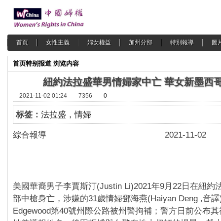
首頁
女性主義
婦女權益
加州分部
特別報導
圖
首页
特别报道
浏览内容
紐約法拉盛華男情婦家中亡 華女新墨西
2021-11-02 01:24
7356
0
标签：
法拉盛，情婦
綜合報導 2021-11-02
美國華裔男子李賈斯汀(Justin Li)2021年9月22日在
部中槍身亡，涉嫌的31歲情婦鄧海燕(Haiyan Deng ,音
Edgewood第40號州際公路被州警拘補；警方日前公布