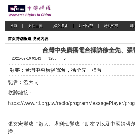
首頁
女性主義
婦女權益
加州分部
特別報導
圖
首页
特别报道
浏览内容
台灣中央廣播電台採訪徐全先、張
2021-09-10 03:43
3288
0
标签：
台灣中央廣播電台，徐全先，張菁
記者：溫大同
收聽鏈接：
https://www.rti.org.tw/radio/programMessagePlayer/pro
張文宏變成了敵人、塔利班變成了朋友？以及中國婦權
播。