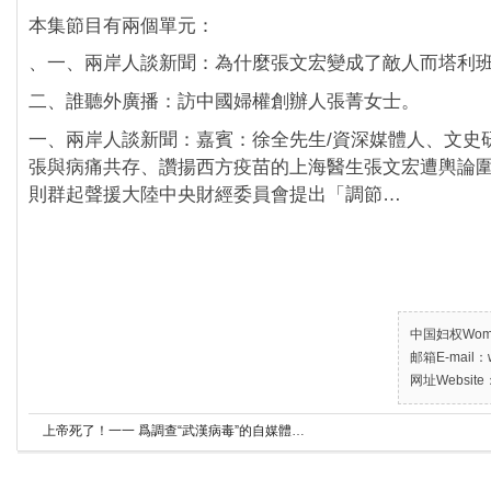
本集節目有兩個單元：
、一、兩岸人談新聞：為什麼張文宏變成了敵人而塔利
二、誰聽外廣播：訪中國婦權創辦人張菁女士。
一、兩岸人談新聞：嘉賓：徐全先生/資深媒體人、文史
張與病痛共存、讚揚西方疫苗的上海醫生張文宏遭輿論圍
則群起聲援大陸中央財經委員會提出「調節…
中国妇权Women’
邮箱E-mail：w
网址Website：
上帝死了！一一 爲調查“武漢病毒”的自媒體記者張展而作