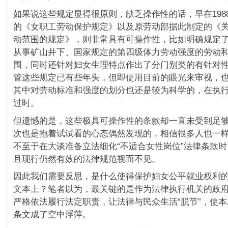
如果说这些规定显得很原则，缺乏操作性的话，早在198
的《女职工劳动保护规定》以及原劳动部据此制定的《
动范围的规定》，则非常具有可操作性，比如明确规定
从事矿山井下、国家规定的第四级体力劳动强度的劳动
围，同时还针对妇女生理特点作出了分门别类的有针对
管这些规定已有些年头，但即使用目前的眼光来审视，
其中对劳动标准和强度的划分也还是较为科学的，在执
过时。
但遗憾的是，这些极具可操作性的条款却一直未受到足
次也是抱着试试看的心态偶然发现的，相信很多人也一
不至于在大谈准备立法细化“不适合女性岗位”法律条款
且现行仍然有效的法律规范视而不见。
因此我们需要反思，是什么使得保护妇女公平就业权利
文本上？笔者以为，最关键的是作为法律执行机关的政
严格依法履行法定职责，让法律与民众生活“脱节”，使本
条文成了空中浮萍。