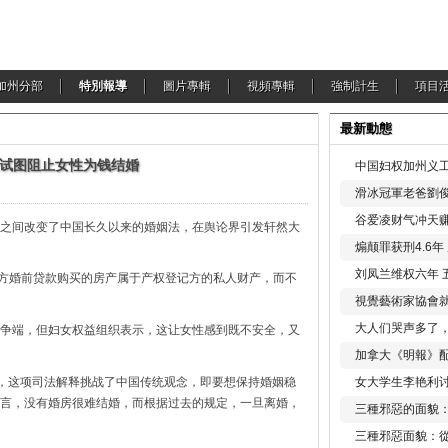
加州分部
特別報導
圖片專輯
視頻專輯
強制計生
項目
最新動態
试图阻止女性为钱结婚
中国妇权加州义工
滑冰冠軍老爸劉俊
谷爱凌财气冲天赚
之间改变了中国长久以来的婚姻法，在舆论界引发轩然大
煽颠罪获刑4.6
刘凤兰维权六年 
方婚前贷款购买的房产属于产权登记方的私人财产，而不
視覺藝術家協會
大人们哭声多了
端，但妇女权益组织表示，这让女性感到既不安全，又
加拿大《明報》配
，这项司法解释挑战了中国传统观念，即要想保持婚姻稳
女大学生李艳利
言，没有婚房很难结婚，而根据过去的规定，一旦离婚，
三種邪惡的面貌
三種邪惡面貌：