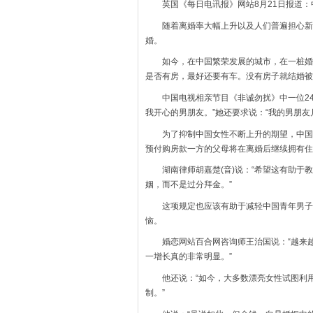
英国《每日电讯报》网站8月21日报道：
随着离婚率大幅上升以及人们普遍担心新的
婚。
如今，在中国繁荣发展的城市，在一桩婚姻
是否有房，最好还要有车。没有房子就结婚被
中国电视相亲节目《非诚勿扰》中一位24
我开心的男朋友。”她还要求说：“我的男朋友
为了抑制中国女性不断上升的期望，中国最
预付购房款一方的父母将在离婚后继续拥有住
湖南律师胡嘉楚(音)说：“希望这有助于教
姻，而不是过分拜金。”
这项规定也应该有助于减轻中国青年男子的
恼。
婚恋网站百合网咨询师王治国说：“越来越
一增长真的非常明显。”
他还说：“如今，大多数漂亮女性试图利用
制。”