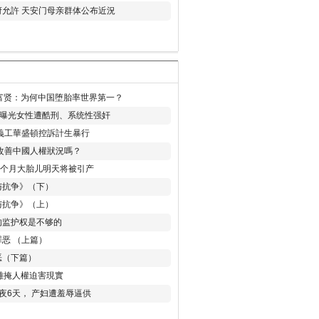
允許 天安门母亲群体公布近況
易富贤：为何中国堕胎率世界第一？
再曝光女性遭酷刑、系统性强奸
義工華盛頓控訴計生暴行
改善中國人權狀況嗎？
8个月大胎儿明天将被引产
与抗争》（下）
与抗争》（上）
的监护权是不够的
恶 （上篇）
恶（下篇）
 難掩人權迫害現實
夜6天， 产妇遭羞辱逼供