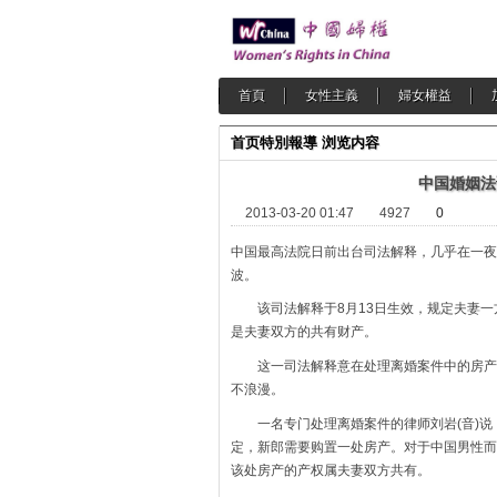
首頁
女性主義
婦女權益
首页
特別報導
浏览内容
中国婚姻法
2013-03-20 01:47
4927
0
中国最高法院日前出台司法解释，几乎在一夜
波。
该司法解释于8月13日生效，规定夫妻一
是夫妻双方的共有财产。
这一司法解释意在处理离婚案件中的房产争
不浪漫。
一名专门处理离婚案件的律师刘岩(音)说
定，新郎需要购置一处房产。对于中国男性而
该处房产的产权属夫妻双方共有。