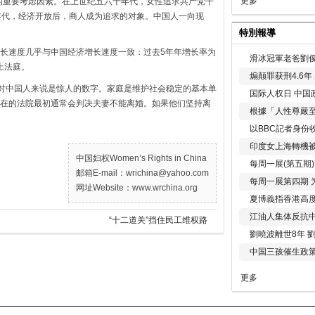
更多
重要考虑因素。在上世纪五六十年代，女性追求共产党干
年代，经济开放后，商人成为追求的对象。中国人一向现
特別報導
速度几乎与中国经济增长速度一致：过去5年年增长率为
滑冰冠軍老爸劉俊
上法庭。
煽颠罪获刑4.6
对中国人来说是惊人的数字。家庭是维护社会稳定的基本单
国际人权日 中国政
在的法院最初通常会判决夫妻不能离婚。如果他们坚持离
根據「人性尊嚴
以BBC記者身份
印度女上海轉機被
中国妇权Women’s Rights in China
每周一展(第五期
邮箱E-mail：wrichina@yahoo.com
每周一展第四期 
网址Website：www.wrchina.org
夏博義指香港高
江油人集体反抗
“十二道关”挡住民工维权路
劉曉波離世8年 
中国三孩催生政
更多