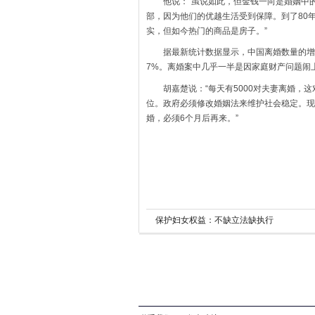
他说：“虽说如此，但金钱一向是婚姻中的
部，因为他们的优越生活受到保障。到了80
实，但如今热门的商品是房子。”
据最新统计数据显示，中国离婚数量的增长
7%。离婚案中几乎一半是因家庭财产问题闹
胡嘉楚说：“每天有5000对夫妻离婚，这
位。政府必须修改婚姻法来维护社会稳定。现
婚，必须6个月后再来。”
保护妇女权益：不缺立法缺执行