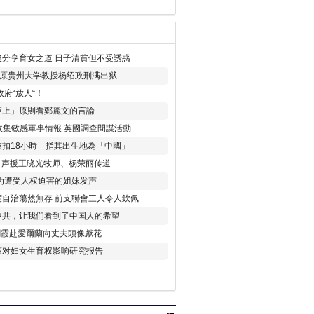
分享育女之道 日子清貧但不受誘惑
年 原贵州大学教授杨绍政刑满出狱
府“放人“！
至上」原則看鄭麗文的言論
收集敏感軍事情報 英國調查間諜活動
扣18小時 指其出生地為「中國」
) 声援王晓光牧师、杨荣丽传道
为遭受人权迫害的姐妹发声
度自治蕩然無存 前支聯會三人令人欽佩
中共，让我们看到了中国人的希望
劉霞赴愛爾蘭向丈夫頭像獻花
策对妇女生育权影响研究报告