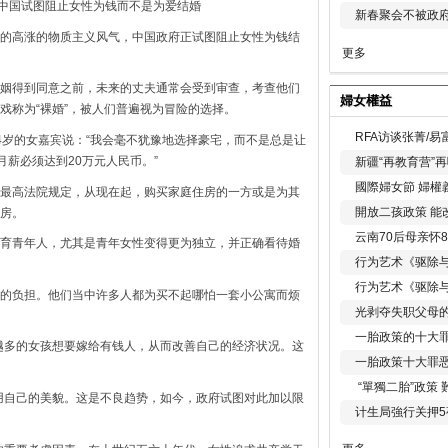
中国试图阻止女性为钱而不是为爱结婚
新春聚会不被政府
高涨的物质主义风气，中国政府正试图阻止女性为钱结
更多
得到同意之前，未来的丈夫通常会受到审查，考查他们
婦女權益
戏称为“裸婚”，被人们普遍视为冒险的选择。
RFA访谈张菁/
岁的女嘉宾说：“我会毫不犹豫地选择豪宅，而不是总是让
月薪必须达到20万元人民币。”
新疆“再教育营”
國際婦女節 婦權
高法院规定，从现在起，购买家庭住房的一方或是为其
開放二孩政策 能
房。
云南70后母亲怀
育青年人，尤其是青年女性变得更为独立，并正确看待婚
行为艺术《驱除
行为艺术《驱除
负担。他们当中许多人都为买不起哪怕一套小公寓而烦
光剥夺失职父母
一胎政策的十大罪
多的女孩想要嫁给有钱人，从而改善自己的经济状况。这
一胎政策十大罪
“單獨二胎”政策
自己的美貌。这是不良趋势，如今，政府试图对此加以限
计生局強行关押5