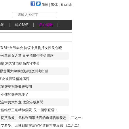
简体
|
繁体
|
English
请输入关键字
活動
關於我們
愛心捐贈
3.8妇女节集会 抗议中共拘押女性良心犯
分享育女之道 日子清貧但不受誘惑
翻 刘美贤情操高尚守本分
年 原贵州大学教授杨绍政刑满出狱
五次被强送精神病院
就黎智英判決發表聲明
，小孩的哭声就少了
合中共大外宣 改寫港版新聞
讨薪维权三送精神病院 又一個李宜雪！
：從艾希曼、戈林到簡寧法官的道德哲學反思 （二之一）
從艾希曼、戈林到簡寧法官的道德哲學反思 （二之二）