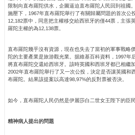
限制向直布羅陀供水，企圖逼迫直布羅陀人民回到祖國
施壓下，1967年直布羅陀舉行了有關歸屬問題的首次公
12,182票中，同意把主權移交給西班牙的僅44票，主
羅陀主權的為12,138票。
直布羅陀幾乎沒有資源，現在也失去了當初的軍事戰略
陀的主要產業是旅游觀光業。据維基百科資料，1997年
將直布羅陀交還給西班牙。該時英國和西班牙都已相繼
2002年直布羅陀舉行了又一次公投，決定是否讓英國和
布羅陀。結果該提案以高達98,97%的反對票被否決。
如今，直布羅陀人民仍然是伊麗莎白二世女王陛下的臣
精神病人提出的問題