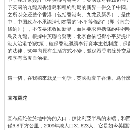
下，在北京簽訂《中英聯合聲明》，英國政府在1997年7
予英國的九龍與香港島和租約到期的新界一併交予中國
之所以交还整个香港（包括香港岛、九龙及新界），是
中，中国政府不承認清朝签署的“不平等條約”（即《南
條約》），不仅要求收回新界，而且要求包括條約中列
島及九龍。根據中英聯合聲明，北京會依照鄧小平所提出
港人治港”的政策，確保香港繼續奉行資本主義制度，保
的法律，50年內原有生活方式不變，並保證香港除外交
務享有高度自治權。
這一切，在我聽來就是一句話，英國抛棄了香港。爲什
直布羅陀
直布羅陀位於地中海的入口，伊比利亞半島的末端，和
僅6.8平方公里，2009年總人口31,623人。它是如今英