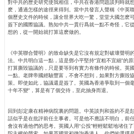
對中共的歷史研究使我相信，中共在香港問題談判時就
麽，通過怎樣的途徑來得到。當中共發言人聲稱《中英
個歷史文件的時候，讓全世界大吃一驚，堂堂大國怎麽
簽下的國際協議。熟知中共一貫行爲就一點不奇怪，它
想的，從一開始就打算這麽做的。
《中英聯合聲明》的致命缺失是它沒有規定對破壞聲明
法。中共明白這一點，這是鄧小平堅持“宜粗不宜細”的
打算撕毀協議的，只是要等到有實力有條件的時候。英
一點。老牌帝國經驗豐富，不會不想到，如果對方撕毀
策。即使如此，協議還是簽了。英國為香港爭取到一個毫
十年不變”，算是有了個交待，至此抽身而退。
回到彭定康在精神病院裏的問題。中英談判和簽約不是
話似乎是在批評前任主事者。可是他不應該不明白，前
會沒有過他們的思考。英國人用“公投”輕輕鬆鬆地堵住
陀主權的聲索。如果英國當初徵詢香港人，你們的選擇