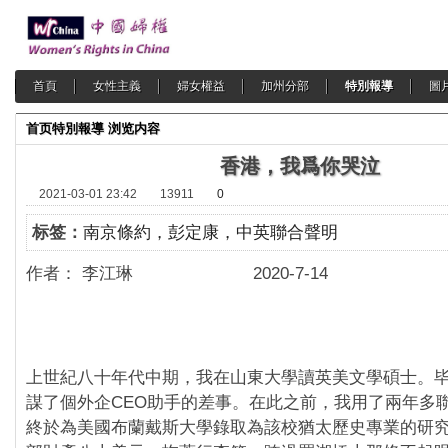
首頁
女性主義
婦女權益
加州分部
特別報導
圖
首页
特別報導
浏览内容
香港，我爲你哭泣
2021-03-01 23:42
13911
0
标签：
南京條約，彭定康，中英聯合聲明
作者： 李江琳 2020-7-14
上世紀八十年代中期，我在山東大學讀英美文學碩士。
謀了個外企CEO助手的差事。在此之前，我用了兩年多
終於為美國布蘭戴斯大學錄取為該校猶太歷史專業的研