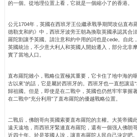
的一個。從地理位置上看，它就是一個縮小了的香港。
公元1704年，英國在西班牙王位繼承戰爭期間攻佔直布羅
德勒支和約》中，西班牙波旁王朝為換取英國承認其合
羅陀割讓予英國。請注意和約中用的詞也是cede。自此
英國統治，不少意大利人和英國人開始遷入，部分北非
實了當地人口。
直布羅陀雖小，戰略位置極其重要，它卡住了地中海的咽
古以來”的話，它是屬於西班牙的。西班牙也一直想讓這“
歸祖國。但是，即使是在二戰中，英國也仍然牢牢掌握
在二戰中“充分利用”了直布羅陀的優越戰略位置。
二戰后，佛朗哥向英國索要直布羅陀的主權。大英帝國
遠天遠地，而西班牙緊連直布羅陀，還有一個强人佛朗
近四十年。於是英國人說，讓直布羅陀人民自己決定吧。1