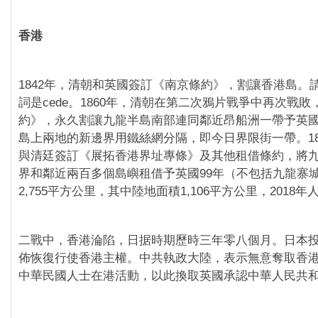
香港
1842年，清朝和英國簽訂《南京條約》，割讓香港島。
詞是cede。1860年，清朝在第二次鴉片戰爭中再次戰
約》，永久割讓九龍半島南部連同鄰近昂船洲一帶予英
島上兩地的新邊界用鐵絲網分隔，即今日界限街一帶。18
與清廷簽訂《展拓香港界址專條》及其他租借條約，將
界和鄰近兩百多個島嶼租借予英國99年（不包括九龍寨
2,755平方公里，其中陸地面積1,106平方公里，2018
二戰中，香港淪陷，日据時期歷時三年零八個月。日本
佈恢復行使香港主權。中共執政大陸，表示無意奪取香
中華民國人士在港活動，以此換取英國承認中華人民共