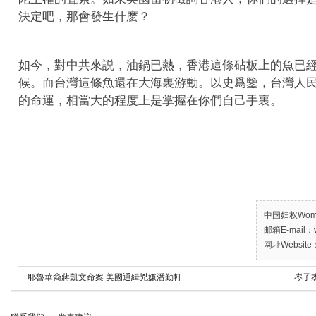
決定吧，那會發生什麽？
如今，對中共來説，油鍋已熱，香港這條砧板上的魚已
候。而台灣這條魚還在大海裏游動。以史爲鑒，台灣人
的命運，相當大的程度上是掌握在你們自己手裏。
中国妇权Women’
邮箱E-mail：w
网址Website：
耶魯華裔蔣凱文命案 美國通緝兇嫌潘勤軒
岑子