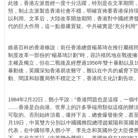
此後，香港左派曾經一度十分活躍，特別是在文革期間
預，制止左派製造香港社會不穩，明確宣佈要香港保持
以利用。文革后，大陸改革開放期間，香港對中國經濟
代的巨大作用，這一點毋庸置疑。中共確實是“充分利用
維基百科的香港條說：前任香港總督楊慕琦在推行屬殖
制度改革一部份的“楊慕琦計劃”時，容許殖民地在戰後
主權及獨立，但在二戰後及經歷過1956年雙十暴動以及1
暴動後，英國深知香港易攻難守，難以在中共的威脅下
動、間諜和顛覆局勢不穩定之下，香港民主化計劃告吹
1984年2月22日，鄧小平說：“香港問題也是這樣，一
……香港是自由港。世界上的許多爭端用類似這樣的辦
可取的。否則始終頂着，僵持下去，總會爆發衝突，甚至武
月19日，中英雙方分別以中國國務院總理趙紫陽和英國
代表，在中國領導人鄧小平、李先念和英國外交大臣傑弗