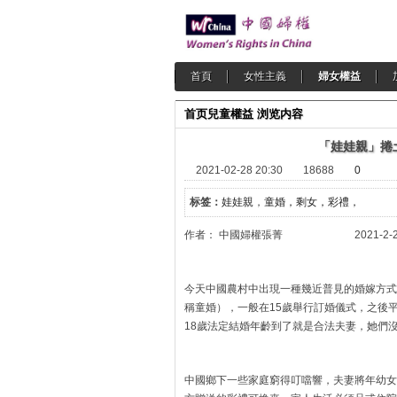
首頁
女性主義
婦女權益
首页
兒童權益
浏览内容
「娃娃親」捲
2021-02-28 20:30
18688
0
标签：
娃娃親
，
童婚，剩女，彩禮，
作者： 中國婦權張菁 2021-2-2
今天中國農村中出現一種幾近普見的婚嫁方式
稱童婚），一般在15歲舉行訂婚儀式，之後
18歲法定結婚年齡到了就是合法夫妻，她們
中國鄉下一些家庭窮得叮噹響，夫妻將年幼女