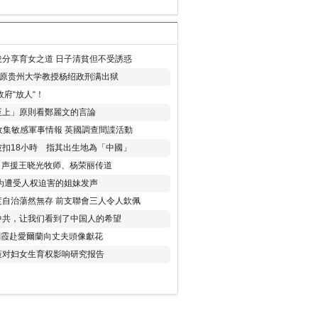
分享育女之道 日子清貧但不受誘惑
年 原贵州大学教授杨绍政刑满出狱
府“放人“！
至上」原則看鄭麗文的言論
收集敏感軍事情報 英國調查間諜活動
扣18小時 指其出生地為「中國」
) 声援王晓光牧师、杨荣丽传道
为遭受人权迫害的姐妹发声
度自治蕩然無存 前支聯會三人令人欽佩
中共，让我们看到了中国人的希望
劉霞赴愛爾蘭向丈夫頭像獻花
策对妇女生育权影响研究报告