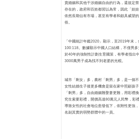
賣婚姻和其他干涉婚姻自由的行為，還規定禁
存在的，政府和百姓都習以為常，因此「娃娃
依然長期佔有市場，甚至有學者和頗具威望的
俗。
「中國統計年鑑2020」顯示，至2019年末，全
100:118。數據顯示中國人口結構，不僅
於40年的強制性計劃生育國策，有學者指出中國
3000萬男子成為找不到老婆的光棍。
城市「剩女」多，農村「剩男」多，是一個不
女性結婚生子後更多機會是留在家中照顧孩子
「剩男」多，自由婚姻難娶妻更難，用彩禮換
究生索要彩禮，開價高達80萬元人民幣，彩
導致女性的社會地位愈發低下，依附性更強，
名副其實的弱勢群體中的一員。