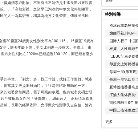
更多
止借婚姻索取財物。不過有法不能依是中國長期以來現實
親」、「高額彩禮」之類早已淘汰的中華文化傳統陋習，
特別報導
民間人士為其辯護，稱其為地方文化習慣、傳統民風民
滑冰冠軍老爸劉俊
煽颠罪获刑4.6
国际人权日 中国政
國20歲至24歲男女性別比率為100:115， 15歲至19歲為
男多女少，隨著年齡下降，男女比例進一步擴大。事實上，由
根據「人性尊嚴
男女性別比在2020年已經超過100:120，而已經有至少
以BBC記者身份
印度女上海轉機被
每周一展(第五期
爭的事實。「剩女」多，找工作難，找好工作更難。城市
每周一展第四期 
，但當其丈夫提出離婚時，往往是最吃虧無助的一方；
夏博義指香港高
來的老婆猶如商品，舊了可棄如敝履。也有城市女碩士研
江油人集体反抗
禮甚至被稱為女性的「身價錢」。總而言之，兩種情況都會
劉曉波離世8年 
當然，長期的經濟依附，會導致女性漸漸失去自信，淪為
中国三孩催生政
更多