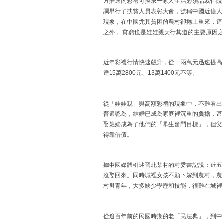
方贈送的彩禮可換來一家人生活必須品或住院
調舉行了扶貧人員表彰大會，號稱中國近億人
現象，在中國尤其貧困的農村卻捲土重來，這
之外， 貧窮也是娃娃親大行其道的主要原因
近年彩禮行情快速飆升，從一兩萬元迅速提高
達15萬2800元、13萬1400元不等。
從「娃娃親」與高額彩禮的現象中，不難看出
普遍認為，結婚已成為家庭裡沉重的負擔，甚
娶媳婦成為了他們的「畢生奮鬥目標」，但父
得靠借債。
據中國媒體引述晉北某村的村委書記說：近五
沒娶回來。同時城裡女孩不願下嫁到農村，農
村男青年，大多缺少學歷和技能，很難在城裡
從逾百年前的民國時期的老「民法典」，到中