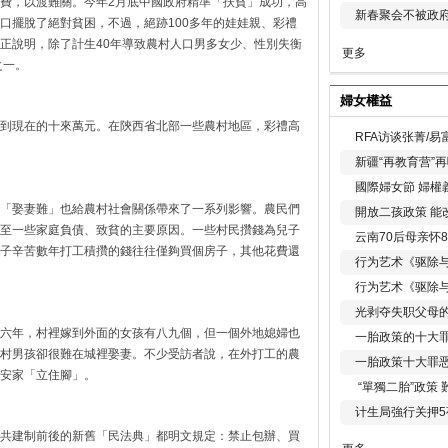
費，以渡難關。今年2月底中國政府精準「扶貧」成功，高
新春聚会不被政府
口擺脫了絕對貧困，不過，絕跡100多年的娃娃親、彩禮
正說明，除了計生40年導致農村人口男多女少、性別失衡
更多
之一。
婦女權益
到現在的十來萬元。在陝西省北部一些農村地區，彩禮高
RFA访谈张菁/
新疆“再教育营”
國際婦女節 婦權
「娶妻難」也給農村社會關係帶來了一系列影響。農民們
開放二孩政策 能
至一些家庭負債、致貧的主要原因。一些村民攢錢為兒子
云南70后母亲怀
子辛苦數年打工積攢的錢往往僅夠買個房子，其他花費還
行为艺术《驱除
行为艺术《驱除
光剥夺失职父母
六年，村裡嫁到外面的女孩有八九個，但一個外地媳婦也
一胎政策的十大罪
村男孩卻很難在城裡娶妻。不少受訪者說，在外打工的農
一胎政策十大罪
安家「立住腳」。
“單獨二胎”政策
计生局強行关押5
共建制前後的新舊「民法典」都明文規定：禁止包辦、買