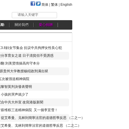
简体
|
繁体
|
English
请输入关键字
活動
關於我們
愛心捐贈
3.8妇女节集会 抗议中共拘押女性良心犯
分享育女之道 日子清貧但不受誘惑
翻 刘美贤情操高尚守本分
年 原贵州大学教授杨绍政刑满出狱
五次被强送精神病院
就黎智英判決發表聲明
，小孩的哭声就少了
合中共大外宣 改寫港版新聞
讨薪维权三送精神病院 又一個李宜雪！
：從艾希曼、戈林到簡寧法官的道德哲學反思 （二之一）
從艾希曼、戈林到簡寧法官的道德哲學反思 （二之二）