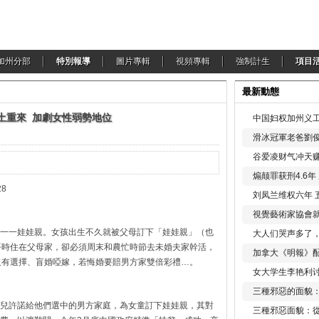
加州分部
特別報導
圖片專輯
視頻專輯
強制計生
項目
最新動態
土重來 加劇女性弱勢地位
中国妇权加州义工
滑冰冠軍老爸劉俊
谷爱凌财气冲天赚
煽颠罪获刑4.6
8
刘凤兰维权六年 
視覺藝術家協會
一一娃娃親。女孩出生不久就被父母訂下「娃娃親」（也
大人们哭声多了
平時住在父母家，卻必須周末和農忙時節去未婚夫家幹活，
加拿大《明報》配
沒有選擇、盲婚啞嫁，若悔婚要賠男方家雙倍彩禮…。
女大学生李艳利
三種邪惡的面貌
兒許諾給他們選中的男方家庭，為女童訂下娃娃親，其對
三種邪惡面貌：