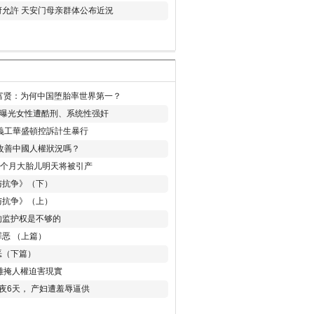
允許 天安门母亲群体公布近況
易富贤：为何中国堕胎率世界第一？
再曝光女性遭酷刑、系统性强奸
義工華盛頓控訴計生暴行
改善中國人權狀況嗎？
8个月大胎儿明天将被引产
与抗争》（下）
与抗争》（上）
的监护权是不够的
恶 （上篇）
恶（下篇）
 難掩人權迫害現實
夜6天， 产妇遭羞辱逼供