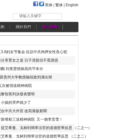
简体
|
繁体
|
English
请输入关键字
活動
關於我們
愛心捐贈
3.8妇女节集会 抗议中共拘押女性良心犯
分享育女之道 日子清貧但不受誘惑
翻 刘美贤情操高尚守本分
年 原贵州大学教授杨绍政刑满出狱
五次被强送精神病院
就黎智英判決發表聲明
，小孩的哭声就少了
合中共大外宣 改寫港版新聞
讨薪维权三送精神病院 又一個李宜雪！
：從艾希曼、戈林到簡寧法官的道德哲學反思 （二之一）
從艾希曼、戈林到簡寧法官的道德哲學反思 （二之二）