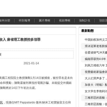
加州分部
特別報導
圖片專輯
視頻專輯
強制計生
項目
最新動態
收入 麻省理工教授控多項罪
中国妇权加州义工
滑冰冠軍老爸劉俊
谷爱凌财气冲天赚
省
煽颠罪获刑4.6
1-01-14
刘凤兰维权六年 
視覺藝術家協會
美國工程院院士教授陳剛1月14日被捕後，被控罪名是未向
大人们哭声多了
命和獎勵；陳剛還被刑事指控電匯詐騙、未能提交外國銀
加拿大《明報》配
陳剛將於14日下午初次出庭。
女大学生李艳利
三種邪惡的面貌
民
，現擔任MIT Pappalardo 微米/納米工程實驗室主任和
三種邪惡面貌：