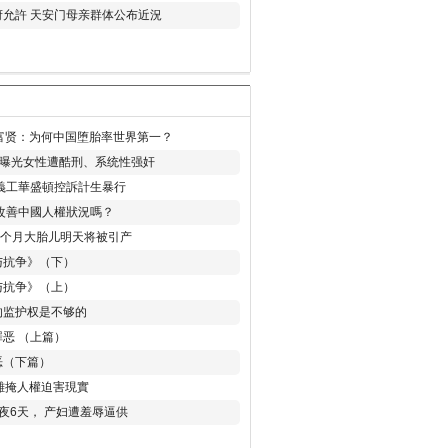
允許 天安门母亲群体公布近況
易富贤：为何中国堕胎率世界第一？
再曝光女性遭酷刑、系统性强奸
義工華盛頓控訴計生暴行
改善中國人權狀況嗎？
8个月大胎儿明天将被引产
与抗争》（下）
与抗争》（上）
的监护权是不够的
恶 （上篇）
恶（下篇）
 難掩人權迫害現實
夜6天， 产妇遭羞辱逼供