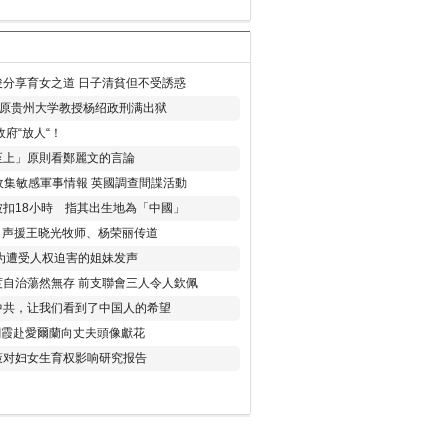
分享育女之道 日子清貧但不受誘惑
年 原贵州大学教授杨绍政刑满出狱
府“放人“！
至上」原則看鄭麗文的言論
收集敏感軍事情報 英國調查間諜活動
扣18小時 指其出生地為「中國」
) 声援王晓光牧师、杨荣丽传道
为遭受人权迫害的姐妹发声
度自治蕩然無存 前支聯會三人令人欽佩
中共，让我们看到了中国人的希望
劉霞赴愛爾蘭向丈夫頭像獻花
策对妇女生育权影响研究报告