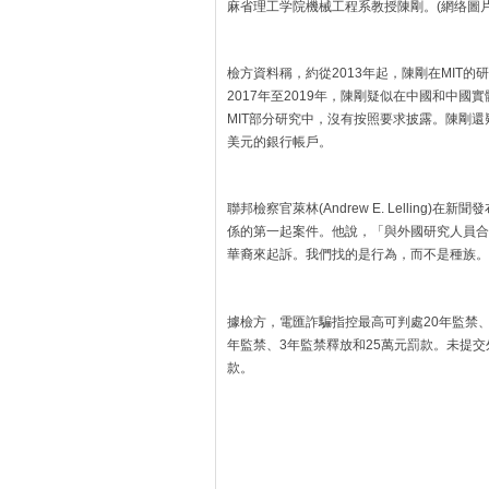
麻省理工学院機械工程系教授陳剛。(網络圖片
檢方資料稱，約從2013年起，陳剛在MIT的
2017年至2019年，陳剛疑似在中國和中
MIT部分研究中，沒有按照要求披露。陳剛還
美元的銀行帳戶。
聯邦檢察官萊林(Andrew E. Lellin
係的第一起案件。他說，「與外國研究人員合
華裔來起訴。我們找的是行為，而不是種族。
據檢方，電匯詐騙指控最高可判處20年監禁、
年監禁、3年監禁釋放和25萬元罰款。未提交
款。