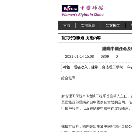
首頁
女性主義
婦女權益
首页
特别报道
浏览内容
隱瞞中國任命及
2021-01-14 15:08
6809
0
标签：
隱瞞收入，陳剛，麻省理工学院
，
麻
綜合報導 202
麻省理工學院MIT機械工程系首位華人主任、
美國能源部隱瞞來自
中國
多個實體的合同、任
行帳戶報告，以及在納稅申報中作虛假陳述。
據檢方資料，陳剛是出生於中國的歸化
美國公