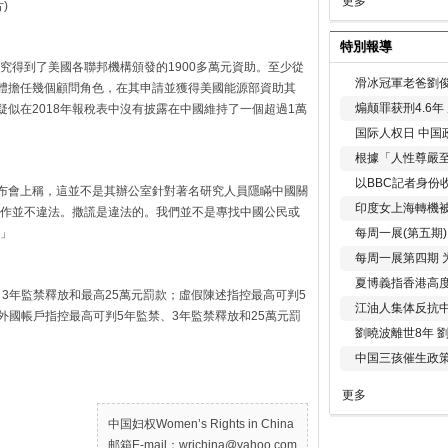
更多
)
特別報導
研究得到了美國各聯邦機構頒發的1900多萬元資助。至少從
滑冰冠軍老爸劉俊
國實體擔任幾個顧問角色，在其申請並獲得美國能源部資助其
煽颠罪获刑4.6
疑似在2018年報稅表中沒有披露在中國維持了一個超過1萬
国际人权日 中国政
根據「人性尊嚴
以BBC記者身份
g)在新聞發布會上稱，這並不是其辦公室針對著名研究人員隱瞞中國關
印度女上海轉機被
作並不違法。撒謊是違法的。我們並不是專找中國公民或
每周一展(第五期
」
每周一展第四期 
夏博義指香港高
3年監禁釋放和最高25萬元罰款；虛假陳述指控最高可判5
江油人集体反抗
外國帳戶指控最高可判5年監禁、3年監禁釋放和25萬元罰
劉曉波離世8年 
中国三孩催生政
更多
中国妇权Women’s Rights in China
邮箱E-mail：wrichina@yahoo.com