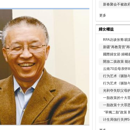
新春聚会不被政府
更多
婦女權益
RFA访谈张菁/
新疆“再教育营”
國際婦女節 婦權
開放二孩政策 能
云南70后母亲怀
行为艺术《驱除
行为艺术《驱除
光剥夺失职父母
一胎政策的十大罪
一胎政策十大罪
“單獨二胎”政策
计生局強行关押5