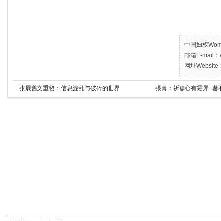
中国妇权Women’
邮箱E-mail：w
网址Website：
张展舊文重發：信息混乱与破碎的世界
張菁：祈禱心有靈犀 嚇