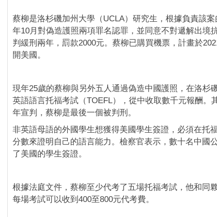
蔡柳是洛杉磯加州大學（UCLA）研究生，根據負責該案的
年10月對偽造護照兩項罪名認罪，並同意不對遞解出境
判緩刑兩年，罰款2000元。蔡柳已購買機票，計畫於20
開美國。
現年25歲的蔡柳與另外五人通過偽造中國護照，在洛杉
英語語言托福考試（TOEFL），從中收取數千元報酬。
年宣判，蔡柳是最後一個被判刑。
非英語母語的外國學生想獲得美國學生簽證，必須在托
分數來證明自己的語言能力。檢察官表示，數十名中國
了美國的學生簽證。
根據法庭文件，蔡柳至少代考了五場托福考試，他和同
每場考試可以收到400至800元代考費。