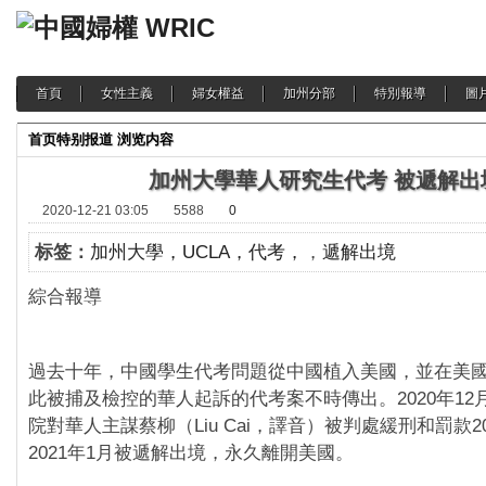
首頁
女性主義
婦女權益
加州分部
特別報導
圖
首页
特别报道
浏览内容
加州大學華人研究生代考 被遞解出
2020-12-21 03:05
5588
0
标签：
加州大學，UCLA，代考，
，
遞解出境
綜合報導 2020-12
過去十年，中國學生代考問題從中國植入美國，並在美
此被捕及檢控的華人起訴的代考案不時傳出。2020年12
院對華人主謀蔡柳（Liu Cai，譯音）被判處緩刑和罰款2
2021年1月被遞解出境，永久離開美國。