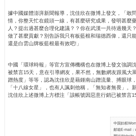
據中國媒體澎湃新聞報導，沈佳欣在微博上發文，「敢
情，你整天忙在鏡頭一線，有甚麼研究成果，發明甚麼
人？提出過甚麼合理化建議？？你在武漢一共待過幾天
做了甚麼貢獻？別告訴我只有板藍根和瑞德西偉，還只
還是白雲山牌板藍根最有效吧!」
中國「環球時報」等官方宣傳機構也在微博上發文強調
被禁言15天，意在引導網友，果不然，無數網友跟風大
蹭熱度」等等，認為沈佳欣是藉鍾南山蹭流量、搏眼球
「十八線女星」，也有人諷刺他稱，「無知者無畏」。
沈佳欣上述微博上方標注「該帳號因惡意行銷已被禁言1
中国妇权Women’
邮箱E-mail：w
网址Website：