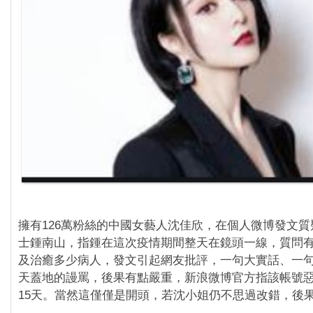
擁有126萬粉絲的中國女藝人沈佳欣，在個人微博發文
士鍾南山，指鍾在這次疫情期間整天在鏡頭一線，質問
及治癒多少病人，發文引起網友批評，一句大實話、一
天蓋地的謾罵，後果有點嚴重，新浪微博官方指該帳號
15天。當然這僅僅是開頭，若沈小姐仍不思過改錯，後