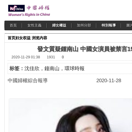
首頁
女性主義
婦女權益
加州分部
特別報導
圖
首页
妇女权益
浏览内容
發文質疑鍾南山 中國女演員被禁言1
2020-11-29 01:38
1931
0
标签：
沈佳欣，鐘南山，環球時報
中國婦權綜合報導 2020-11-28