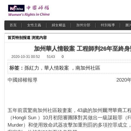
首頁
女性主義
婦女權益
加州分部
特別報導
圖
首页
特别报道
浏览内容
加州華人情殺案 工程師判26年至終身
2020-10-31 00:52
5143
0
标签：
孫紅力
，
華人情殺案 ，南加州社區
中國婦權報導 2020年10月
五年前震驚南加州社區殺妻案，43歲的加州爾灣華裔工
（Hongli Sun ）10月初陪審團隊對其做出一級謀殺罪（First 
Murder）和使用致命武器攻擊加重刑罰的多項控罪成立