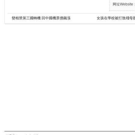
网址Website：
變相禁第三國轉機 回中國機票價飆漲
女孩在學校被打致殘母