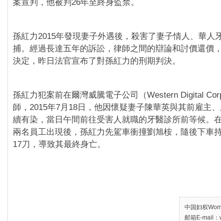
案宣判，他被判26年至終身監禁。
孫紅力2015年發現妻子外遇後，殺害了妻子情人、華人
捕。經過長達五年的訴訟，律師之間的辯論和討價還價
決定，昨日法官宣布了對孫紅力的刑期判決。
孫紅力犯案前在爾灣威騰電子公司（Western Digital Co
師，2015年7月18日，他因懷疑妻子陳華英與其前雇主
續有染，當日午間前往受害人就職的牙醫診所前等候。
兩名員工出現後，孫紅力先駕車衝撞劉旭桉，隨後下車
17刀，導致其最終身亡。
中国妇权Women’
邮箱E-mail：w