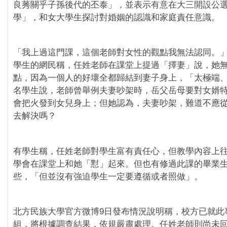
良莠關乎子孫後代的丕泰」，並表示有意在大三開設公
學」，和女大學生探討對婚姻的認識和家庭責任意識。
「我上過這門課，這個老師對女性的觀點我無法認同。
學生的網民稱，任姓老師在課堂上提過「擇妻」說，她
點，因為一個人的好壞全都歸結到妻子身上，「太極端
名學生說，老師曾舉例夫妻吵架時，岳父岳母要對女婿
會把火發到女兒身上；但她認為，夫妻吵架，難道不應
去解決嗎？
有學生稱，任姓老師對學生富有責任心，但教學內容上
學會在課堂上和她「懟」起來。但也有修過此課的畢業
些，「但並沒有強迫學生一定要遵循或者照做」。
北方民族大學官方微博9日發布情況說明稱，校方已就此
組，將根據調查結果，依規嚴肅處理。任姓老師則尚未