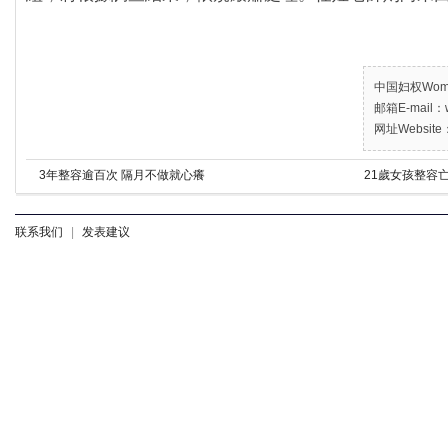
中国妇权Women’
邮箱E-mail：w
网址Website：
3年整容逾百次 隔月不做就心癢
21歲女孩整容
联系我们
|
发表建议