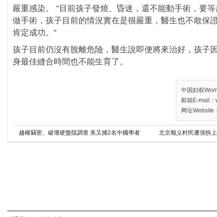
嚴重感染。 “目前孩子發燒、昏迷，還不能動手術，要
做手術，孩子目前的情況實在是很嚴重，醫生也不敢保
肯定成功。“
孩子目前仍沒有脫離危險，醫生說即便將來治好，孩子
身最佳縫合時間也不能生育了。
中国妇权Women’
邮箱E-mail：w
网址Website：
越權竊密、破壞硬盤阻調查 美又捕2名中國學者
北京顺义村民遭强拆上