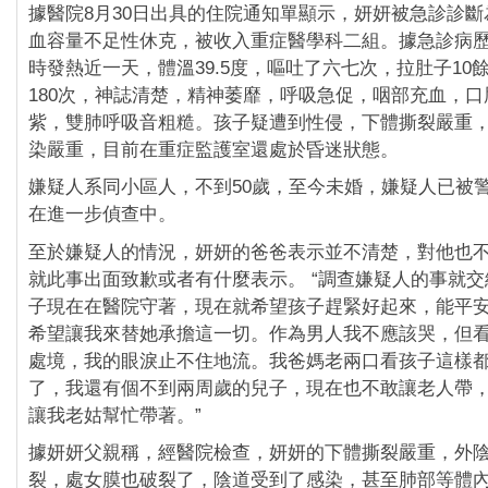
據醫院8月30日出具的住院通知單顯示，妍妍被急診診
血容量不足性休克，被收入重症醫學科二組。據急診病
時發熱近一天，體溫39.5度，嘔吐了六七次，拉肚子10
180次，神誌清楚，精神萎靡，呼吸急促，咽部充血，
紫，雙肺呼吸音粗糙。孩子疑遭到性侵，下體撕裂嚴重
染嚴重，目前在重症監護室還處於昏迷狀態。
嫌疑人系同小區人，不到50歲，至今未婚，嫌疑人已被
在進一步偵查中。
至於嫌疑人的情況，妍妍的爸爸表示並不清楚，對他也
就此事出面致歉或者有什麼表示。 “調查嫌疑人的事就
子現在在醫院守著，現在就希望孩子趕緊好起來，能平安活
希望讓我來替她承擔這一切。作為男人我不應該哭，但
處境，我的眼淚止不住地流。我爸媽老兩口看孩子這樣
了，我還有個不到兩周歲的兒子，現在也不敢讓老人帶
讓我老姑幫忙帶著。”
據妍妍父親稱，經醫院檢查，妍妍的下體撕裂嚴重，外
裂，處女膜也破裂了，陰道受到了感染，甚至肺部等體