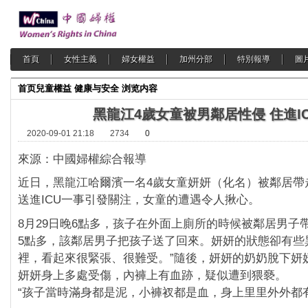
首頁
女性主義
婦女權益
加州分部
特別報導
圖
首页
兒童權益
健康与安全
浏览内容
黑龍江4歲女童被男鄰居性侵 住進I
2020-09-01 21:18
2734
0
來源：中國婦權綜合報導
近日，黑龍江哈爾濱一名4歲女童妍妍（化名）被鄰居帶
送進ICU一事引發關注，女童的遭遇令人揪心。
8月29日晚6點多，孩子在外面上廁所的時候被鄰居男子
5點多，該鄰居男子把孩子送了回來。妍妍的狀態卻有些
裡，看起來很緊張、很難受。”隨後，妍妍的奶奶脫下妍
妍妍身上多處受傷，內褲上有血跡，疑似遭到猥褻。
“孩子當時滿身都是泥，小褲衩都是血，身上里里外外都