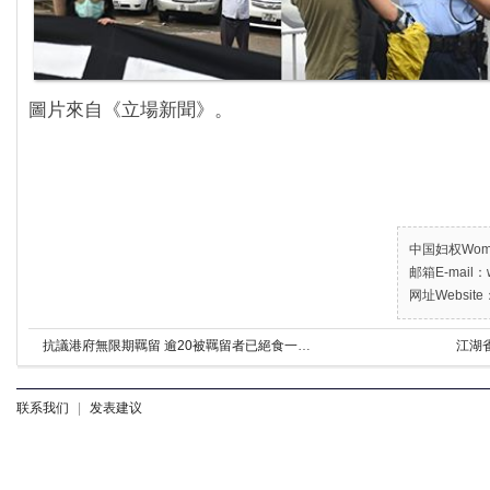
圖片來自《立場新聞》。
中国妇权Women’
邮箱E-mail：w
网址Website：
抗議港府無限期羈留 逾20被羈留者已絕食一周
江湖
联系我们
|
发表建议