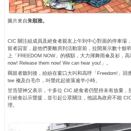
圖片來自
朱順雅。
CIC 關注組成員及絕食者親友上午到中心對面的停車場
留者囚室，趁他們要離房到活動室前，拉開展示數十餘
上「FREEDOM NOW」的橫額，大力揮舞雨傘及衫，高叫「
now! Release them now! We can hear you!」。
羈留者聽到後，紛紛在窗口大叫和高呼「Freedom!」
tee 裇及白毛巾，叫聲此起彼落逾半小時。
甘浩望神父表示，十多位 CIC 絕食者仍堅持未有放棄
行絕食以示聲援，並引起公眾關注，他認為政府不能 CI
理。