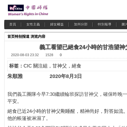
首頁
女性主義
婦女權益
加州分部
特別報導
圖
首页
特别报道
浏览内容
義工看望已絕食24小時的甘浩望神
2020-08-03 23:32
1528
0
标签：
CIC 關注組，甘神父，絕食
朱順雅
2020年8月3日
我們義工團隊今早7:30繼續輪班探訪甘神父，確保昨晚
平
安。
絕食已近24小時的甘神父剛睡醒，精神尚好，對答如流
他
的帳篷被淋濕了。