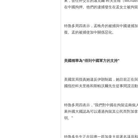
來，曾任外交官的邁克爾·科夫里格（Michael K
在中國拘押。他們的逮捕發生在孟女士被拘留
特魯多周四表示，孟晚舟的被捕與中國逮捕加
復。孟的被捕使加中關係惡化。
美國稱華為“得到中國軍方的支持”
美國當局指責她違反伊朗制裁，她目前正在與
國指控科夫里格和斯帕沃爾先生從事間諜活動
特魯多周四表示，“我們對中國在拘留這兩個
果外國大國認為可以通過拘留其公民而對加拿
弱。”
特魯多先生正在回應一群加拿大前著名議員和