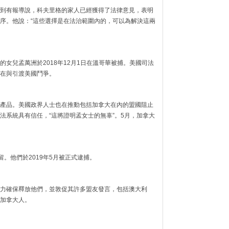
到有報導說，科夫里格的家人已經獲得了法律意見，表明
序。他說：“這些選擇是在法治範圍內的，可以為解決這兩
女兒孟萬洲於2018年12月1日在溫哥華被捕。美國司法
在與引渡美國鬥爭。
產品。美國政界人士也在推動包括加拿大在內的盟國阻止
法系統具有信任，“這將證明孟女士的無辜”。5月，加拿大
留。他們於2019年5月被正式逮捕。
力確保釋放他們，並敦促其許多盟友發言，包括澳大利
加拿大人。