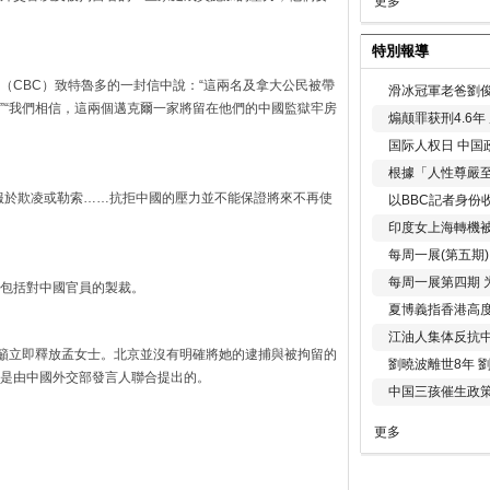
更多
特別報導
（CBC）致特魯多的一封信中說：“這兩名及拿大公民被帶
滑冰冠軍老爸劉俊
”“我們相信，這兩個邁克爾一家將留在他們的中國監獄牢房
煽颠罪获刑4.6
国际人权日 中国政
根據「人性尊嚴
服於欺凌或勒索……抗拒中國的壓力並不能保證將來不再使
以BBC記者身份
印度女上海轉機被
每周一展(第五期
每周一展第四期 
包括對中國官員的製裁。
夏博義指香港高
江油人集体反抗
呼籲立即釋放孟女士。北京並沒有明確將她的逮捕與被拘留的
劉曉波離世8年 
是由中國外交部發言人聯合提出的。
中国三孩催生政
更多