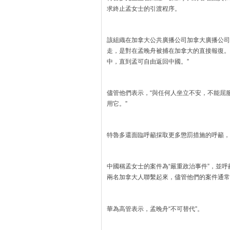
求終止孟女士的引渡程序。
該組織在加拿大公共廣播公司加拿大廣播公司
走，是對在孟晚舟被捕在加拿大的直接報復。
中，直到孟可自由返回中國。”
儘管他們表示，“與任何人坐立不安，不能屈
用它。”
特魯多還面臨呼籲採取更多懲罰措施的呼籲，
中國稱孟女士的案件為“嚴重政治事件”，並
兩名加拿大人聯繫起來，儘管他們的案件通常
華為高管表示，孟晚舟“不可替代”。