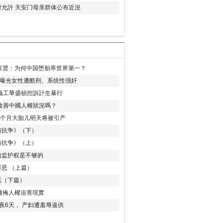
允許 天安门母亲群体公布近況
易富贤：为何中国堕胎率世界第一？
再曝光女性遭酷刑、系统性强奸
義工華盛頓控訴計生暴行
改善中國人權狀況嗎？
8个月大胎儿明天将被引产
与抗争》（下）
与抗争》（上）
的监护权是不够的
恶 （上篇）
恶（下篇）
 難掩人權迫害現實
夜6天， 产妇遭羞辱逼供