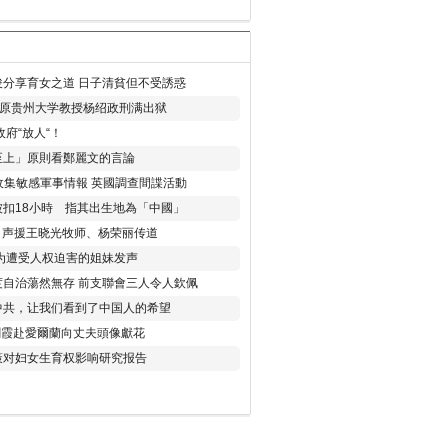
分享育女之道 日子清貧但不受誘惑
年 原贵州大学教授杨绍政刑满出狱
府“放人“！
至上」原則看鄭麗文的言論
收集敏感軍事情報 英國調查間諜活動
扣18小時 指其出生地為「中國」
) 声援王晓光牧师、杨荣丽传道
为遭受人权迫害的姐妹发声
度自治蕩然無存 前支聯會三人令人欽佩
中共，让我们看到了中国人的希望
劉霞赴愛爾蘭向丈夫頭像獻花
策对妇女生育权影响研究报告