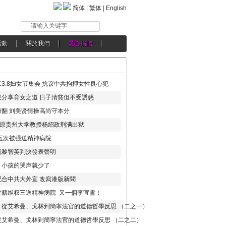
简体
|
繁体
|
English
请输入关键字
活動
關於我們
愛心捐贈
3.8妇女节集会 抗议中共拘押女性良心犯
分享育女之道 日子清貧但不受誘惑
翻 刘美贤情操高尚守本分
年 原贵州大学教授杨绍政刑满出狱
五次被强送精神病院
就黎智英判決發表聲明
，小孩的哭声就少了
合中共大外宣 改寫港版新聞
讨薪维权三送精神病院 又一個李宜雪！
：從艾希曼、戈林到簡寧法官的道德哲學反思 （二之一）
從艾希曼、戈林到簡寧法官的道德哲學反思 （二之二）