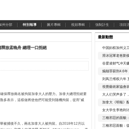
加州分部
特別報導
圖片專輯
視頻專輯
強制計生
項目
最新動態
籲釋放孟晚舟 總理一口拒絕
中国妇权加州义工
滑冰冠軍老爸劉俊
谷爱凌财气冲天赚
煽颠罪获刑4.6
刘凤兰维权六年 
視覺藝術家協會
u）面臨著確保釋放兩名被拘留加拿大人的壓力。加拿大總理拒絕要
大人们哭声多了
魯多表示，這樣做將使他們可能受到隨機拘留，從而“威
加拿大《明報》配
女大学生李艳利
三種邪惡的面貌
被捕後不久，兩名加拿大人被拘留。自2018年12月以
三種邪惡面貌：