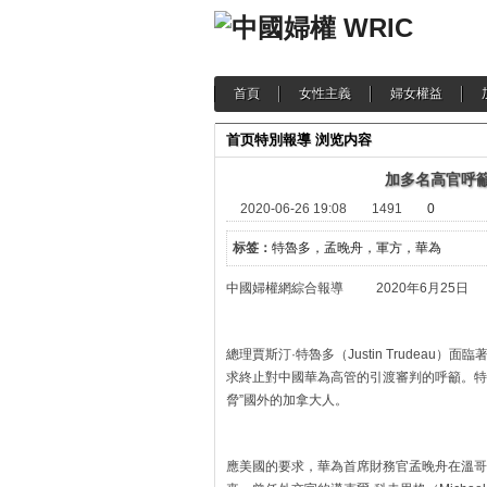
首頁
女性主義
婦女權益
首页
特別報導
浏览内容
加多名高官呼
2020-06-26 19:08
1491
0
标签：
特魯多，孟晚舟，軍方，華為
中國婦權網綜合報導 2020年6月25日
總理賈斯汀·特魯多（Justin Trudea
求終止對中國華為高管的引渡審判的呼籲。特
脅”國外的加拿大人。
應美國的要求，華為首席財務官孟晚舟在溫哥華