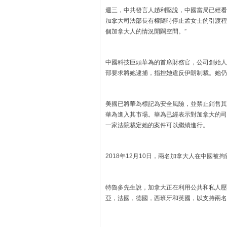
週三，中共發言人趙利堅說，中國當局已經看
加拿大司法部長有權隨時停止孟女士的引渡程
個加拿大人的情況開闢空間。”
中國科技巨頭華為的首席財務官，公司創始人的
部要求將她逮捕，指控她違反伊朗制裁。她仍
美國已將華為標記為安全風險，並禁止銷售其
華為進入其市場。華為已經表示對加拿大的司
一家法院裁定她的案件可以繼續進行。
2018年12月10日，兩名加拿大人在中國被拘
特魯多先生說，加拿大正在利用公共和私人壓
亞，法國，德國，西班牙和英國，以支持兩名