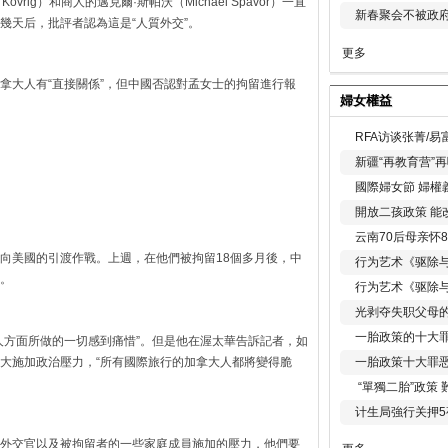
ovrig）和商人的邁克爾·斯帕沃（Michael Spavor）一直
新春聚会不被政府
幾天后，批評者認為這是“人質外交”。
更多
拿大人有“直接關係”，但中國否認對孟女士的拘留進行報
婦女權益
RFA访谈张菁/
新疆“再教育营”
國際婦女節 婦權
開放二孩政策 能
云南70后母亲怀
向美國的引渡作戰。上週，在他們被拘留18個多月後，中
行为艺术《驱除
。
行为艺术《驱除
光剥夺失职父母
一胎政策的十大罪
人方面所做的一切感到痛惜”。但是他在渥太華告訴記者，如
大施加政治壓力，“所有國際旅行的加拿大人都將變得脆
一胎政策十大罪
“單獨二胎”政策
计生局強行关押5
外交官以及被拘留者的一些家庭成員施加的壓力，他們要