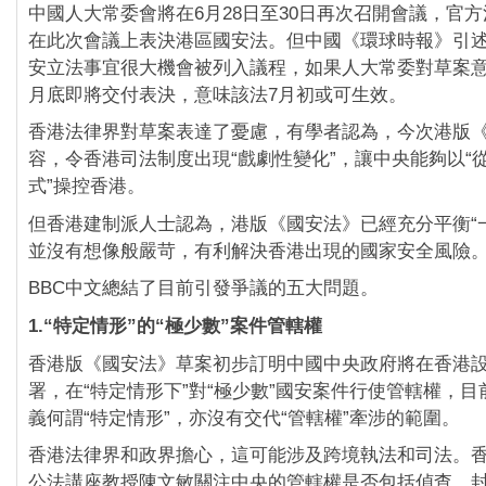
中國人大常委會將在6月28日至30日再次召開會議，官
在此次會議上表決港區國安法。但中國《環球時報》引
安立法事宜很大機會被列入議程，如果人大常委對草案
月底即將交付表決，意味該法7月初或可生效。
香港法律界對草案表達了憂慮，有學者認為，今次港版
容，令香港司法制度出現“戲劇性變化”，讓中央能夠以“
式”操控香港。
但香港建制派人士認為，港版《國安法》已經充分平衡“一
並沒有想像般嚴苛，有利解決香港出現的國家安全風險
BBC中文總結了目前引發爭議的五大問題。
1.“特定情形”的“極少數”案件管轄權
香港版《國安法》草案初步訂明中國中央政府將在香港
署，在“特定情形下”對“極少數”國安案件行使管轄權，
義何謂“特定情形”，亦沒有交代“管轄權”牽涉的範圍。
香港法律界和政界擔心，這可能涉及跨境執法和司法。
公法講座教授陳文敏關注中央的管轄權是否包括偵查、