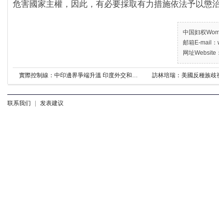
危害國家主權，因此，有必要採取有力措施依法予以懲
中国妇权Women’
邮箱E-mail：w
网址Website：
實際控制線：中印邊界爭端升溫 印度外交和軍事選項
訪林培瑞：美國反種族歧視
联系我们
|
发表建议