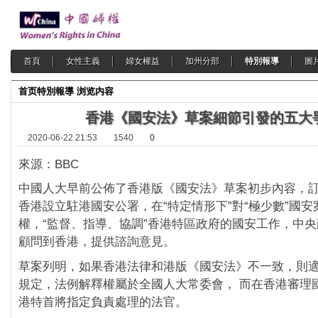
首頁
女性主義
婦女權益
加州分部
特別報導
圖
首页
特別報導
浏览内容
香港《國安法》草案細節引發的五大
2020-06-22 21:53
1540
0
來源：BBC
中國人大早前公佈了香港版《國安法》草案初步內容，
香港設立駐港國安公署，在“特定情形下”對“極少數”國
權，“監督、指導、協調”香港特區政府的國安工作，中
顧問到香港，提供諮詢意見。
草案列明，如果香港法律和港版《國安法》不一致，則
規定，法例解釋權屬於全國人大常委會， 而在香港審理
港特首將指定負責處理的法官。