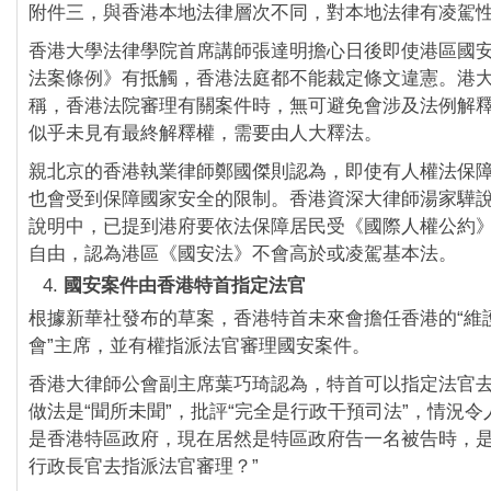
附件三，與香港本地法律層次不同，對本地法律有凌駕
香港大學法律學院首席講師張達明擔心日後即使港區國
法案條例》有抵觸，香港法庭都不能裁定條文違憲。港
稱，香港法院審理有關案件時，無可避免會涉及法例解
似乎未見有最終解釋權，需要由人大釋法。
親北京的香港執業律師鄭國傑則認為，即使有人權法保
也會受到保障國家安全的限制。香港資深大律師湯家驊
說明中，已提到港府要依法保障居民受《國際人權公約
自由，認為港區《國安法》不會高於或凌駕基本法。
國安案件由香港特首指定法官
根據新華社發布的草案，香港特首未來會擔任香港的“維
會”主席，並有權指派法官審理國安案件。
香港大律師公會副主席葉巧琦認為，特首可以指定法官
做法是“聞所未聞”，批評“完全是行政干預司法”，情況令
是香港特區政府，現在居然是特區政府告一名被告時，
行政長官去指派法官審理？”