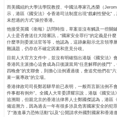
而美國紐約大學法學院教授、中國法專家孔杰榮（Jerome 
示，港區《國安法》令香港司法制度出現“戲劇性變化”，
未想過的方式”操控香港。
他接受英國《衛報》訪問時指，草案並沒有觸及一些關
人士是否會送往大陸審訊，“國家安全罪行”的定義是什
什麼準則委派法官等等，他認為，這跡象顯示北京領導
難議題，仍存在不確定因素和意見分歧。
目前人大官方文件中，並沒有明確指出港版《國安法》
香港民主派擔心這會成為日後讓當局“任意解釋的後門”，
四晚會”的支聯會，則擔心法例通過後，會追究他們在“六
束一黨專政”的立場。
香港律政司司長鄭若驊早前已表明，一般而言新法例不會
件事都有例外”。全國人大常委譚耀宗說，港版《國安法
追溯期，但親北京的香港法律界人士鄭國傑認為，港區
備追溯力，因為過去一年有很多涉及危害國家安全的犯
了“激進暴力恐怖活動”以及“公開請求外國對國家和香港