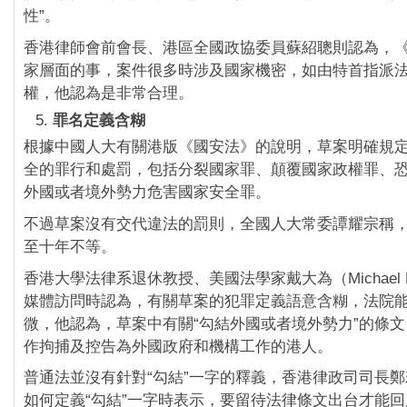
性”。
香港律師會前會長、港區全國政協委員蘇紹聰則認為，
家層面的事，案件很多時涉及國家機密，如由特首指派
權，他認為是非常合理。
罪名定義含糊
根據中國人大有關港版《國安法》的說明，草案明確規
全的罪行和處罰，包括分裂國家罪、顛覆國家政權罪、
外國或者境外勢力危害國家安全罪。
不過草案沒有交代違法的罰則，全國人大常委譚耀宗稱
至十年不等。
香港大學法律系退休教授、美國法學家戴大為（Michael D
媒體訪問時認為，有關草案的犯罪定義語意含糊，法院
微，他認為，草案中有關“勾結外國或者境外勢力”的條
作拘捕及控告為外國政府和機構工作的港人。
普通法並沒有針對“勾結”一字的釋義，香港律政司司長
如何定義“勾結”一字時表示，要留待法律條文出台才能回