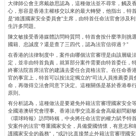
大律師公會主席戴啟思認為，這種做法並不尋常，觸及
心，形容是香港主權移交以來的最大轉變，他指出，特
是“維護國家安全委員會”主席，由特首任命法官會涉及
生許多問題。
陳文敏接受香港媒體訪問時質問，特首會按什麼準則挑選
國籍、忠誠度？還是查了三四代，認為法官信得過？”
在香港的法律制度中，案件由哪個法官審理是由該層級
定，並非由特首負責，就算部分案件需要由特首委任，
終審法院首席法官的建議去委任合資格法官。在任命香
官的事宜上，特首可以按法定獨立的“司法人員推薦委員
命，再徵得立法會同意下決定。這種關係是基於香港奉行
原則。
有分析認為，這種做法是要避免外籍法官審理國家安全
全國港澳研究會理事、香港法學交流基金會高級顧問顧
《環球時報》訪問時稱，中央將任命法官的權力賦予特
安案件的法官“尊重國家安全，具備愛國情懷，有意志和
護國家安全的義務”，“或許比直接禁止外籍法官審理國