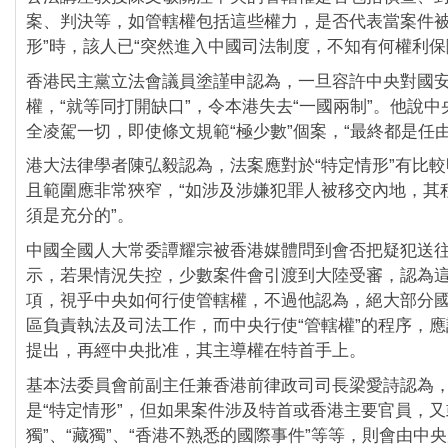
案、判決等，如管轄權包括這些權力，是否代表當案件被
形”時，該人已“突然進入中國司法制度，不知有何權利保
香港民主黨立法會議員塗謹申認為，一旦容許中央對國
權，“就等同打開缺口”，令本港失去“一國兩制”。他說
全凌駕一切，即使條文規範“極少數”個案，“最終都是任
港大法律學者陳弘毅認為，法案應對於“特定情形”有比
且範圍應非常狹窄，“如涉及涉嫌犯罪人被移交內地，其
須是充分的”。
中國全國人大常委譚耀宗被香港媒體問到會否把疑犯送
示，若果情況失控，少數案件會引渡到大陸受審，認為
項，視乎中央如何行使管轄權，不過他認為，絕大部分
區負責執法及司法工作，而中央行使“管轄權”的程序，
提出，再經中央批准，其主導權在特首手上。
基本法委員會前副主任兼香港前律政司司長梁愛詩認為
是“特定情形”，但如果案件涉及特首或香港主要官員，又
獨”、“藏獨”、“香港不熟悉的國際事件”等等，則會由中