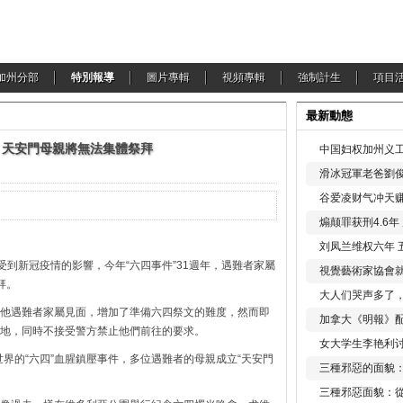
加州分部
特別報導
圖片專輯
視頻專輯
強制計生
項目
最新動態
年 天安門母親將無法集體祭拜
中国妇权加州义工
滑冰冠軍老爸劉俊
谷爱凌财气冲天赚
煽颠罪获刑4.6
刘凤兰维权六年 
受到新冠疫情的影響，今年“六四事件”31週年，遇難者家屬
視覺藝術家協會
拜。
大人们哭声多了
他遇難者家屬見面，增加了準備六四祭文的難度，然而即
加拿大《明報》配
地，同時不接受警方禁止他們前往的要求。
女大学生李艳利
世界的“六四”血腥鎮壓事件，多位遇難者的母親成立“天安門
三種邪惡的面貌
三種邪惡面貌：