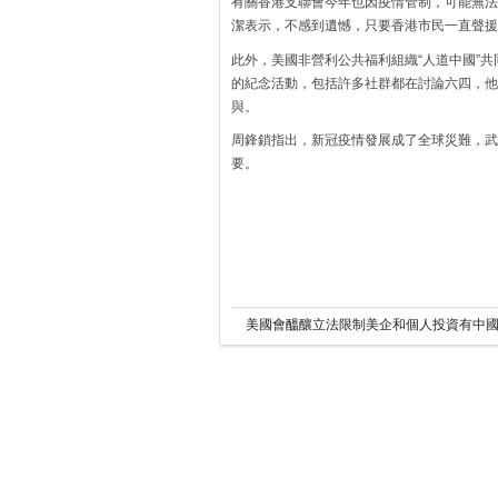
有關香港支聯會今年也因疫情管制，可能無法
潔表示，不感到遺憾，只要香港市民一直聲援
此外，美國非營利公共福利組織“人道中國”
的紀念活動，包括許多社群都在討論六四，他
與。
周鋒鎖指出，新冠疫情發展成了全球災難，武
要。