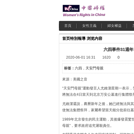
首頁
女性主義
婦女權益
首页
特別報導
浏览内容
六四事件31週
2020-06-01 16:31
1620
0
标签：
六四
，
天安門母親
來源：美國之音
“天安門母親”運動發言人尤維潔星期一表示，
將無法在4日當天到北京万安公墓進行集體祭
尤維潔還說，農曆新年之後，她已經無法與其
使無法集體祭拜，家屬希望當天能分批前往墓
1989年北京發生的民主運動，其後爆發震驚
母親”，要求政府追究屠殺責任。