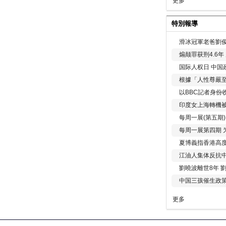
更多
特別報導
滑冰冠軍老爸劉俊
煽颠罪获刑4.6
国际人权日 中国政
根據「人性尊嚴
以BBC記者身份
印度女上海轉機被
每周一展(第五期
每周一展第四期 
夏博義指香港高
江油人集体反抗
劉曉波離世8年 
中国三孩催生政
更多