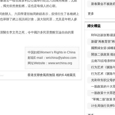
像過去一樣在維多利亞公園舉行紀念六四燭光晚會，尤維
新春聚会不被政府
，燭光依然會點燃，這也是每個人的心願。
更多
共同創辦人、六四學運領袖周鋒鎖表示，疫情衍生了各種網上
也舉辦了網上視訊研討會，讓大陸民眾，尤其是年輕人參
婦女權益
漢醫生李文亮之死，令中國許多民眾覺醒言論自由的重
RFA访谈张菁/
新疆“再教育营”
國際婦女節 婦權
中国妇权Women’s Rights in China
開放二孩政策 能
邮箱E-mail：wrichina@yahoo.com
云南70后母亲怀
网址Website：www.wrchina.org
行为艺术《驱除
行为艺术《驱除
美國會醞釀立法限制美企和個人投資有中國軍方背景的企業
香港支聯會風雨無阻 相約6.4維園見
光剥夺失职父母
一胎政策的十大罪
一胎政策十大罪
“單獨二胎”政策
计生局強行关押5