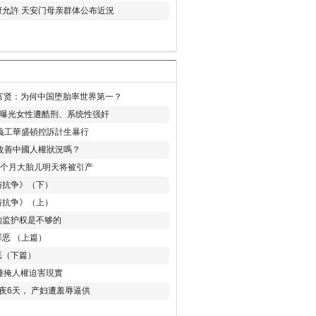
允許 天安门母亲群体公布近況
易富贤：为何中国堕胎率世界第一？
再曝光女性遭酷刑、系统性强奸
義工華盛頓控訴計生暴行
改善中國人權狀況嗎？
8个月大胎儿明天将被引产
与抗争》（下）
与抗争》（上）
的监护权是不够的
恶 （上篇）
恶（下篇）
 難掩人權迫害現實
夜6天， 产妇遭羞辱逼供