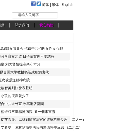
简体
|
繁体
|
English
请输入关键字
活動
關於我們
愛心捐贈
3.8妇女节集会 抗议中共拘押女性良心犯
分享育女之道 日子清貧但不受誘惑
翻 刘美贤情操高尚守本分
年 原贵州大学教授杨绍政刑满出狱
五次被强送精神病院
就黎智英判決發表聲明
，小孩的哭声就少了
合中共大外宣 改寫港版新聞
讨薪维权三送精神病院 又一個李宜雪！
：從艾希曼、戈林到簡寧法官的道德哲學反思 （二之一）
從艾希曼、戈林到簡寧法官的道德哲學反思 （二之二）