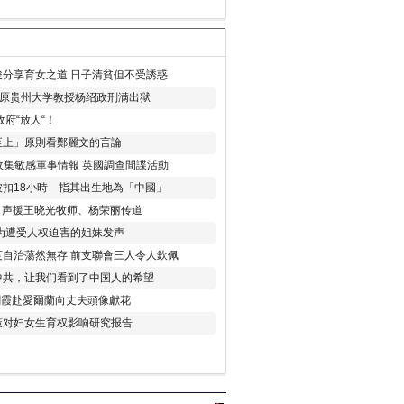
分享育女之道 日子清貧但不受誘惑
年 原贵州大学教授杨绍政刑满出狱
府“放人“！
至上」原則看鄭麗文的言論
收集敏感軍事情報 英國調查間諜活動
扣18小時 指其出生地為「中國」
) 声援王晓光牧师、杨荣丽传道
为遭受人权迫害的姐妹发声
度自治蕩然無存 前支聯會三人令人欽佩
中共，让我们看到了中国人的希望
劉霞赴愛爾蘭向丈夫頭像獻花
策对妇女生育权影响研究报告