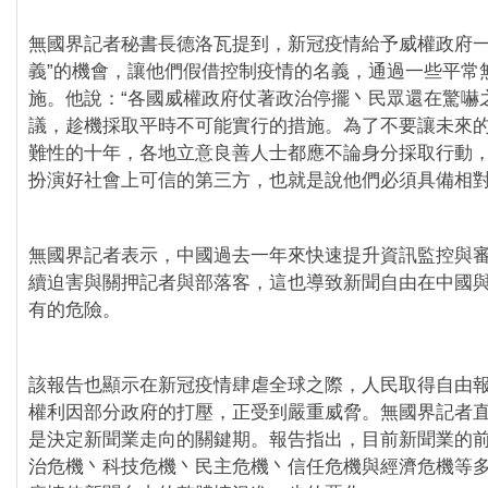
無國界記者秘書長德洛瓦提到，新冠疫情給予威權政府一
義”的機會，讓他們假借控制疫情的名義，通過一些平常
施。他說：“各國威權政府仗著政治停擺丶民眾還在驚嚇
議，趁機採取平時不可能實行的措施。為了不要讓未來
難性的十年，各地立意良善人士都應不論身分採取行動
扮演好社會上可信的第三方，也就是說他們必須具備相對
無國界記者表示，中國過去一年來快速提升資訊監控與
續迫害與關押記者與部落客，這也導致新聞自由在中國
有的危險。
該報告也顯示在新冠疫情肆虐全球之際，人民取得自由
權利因部分政府的打壓，正受到嚴重威脅。無國界記者
是決定新聞業走向的關鍵期。報告指出，目前新聞業的
治危機丶科技危機丶民主危機丶信任危機與經濟危機等