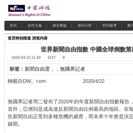
首頁
女性主義
婦女權益
加州分部
特別報導
圖
首页
特别报道
浏览内容
世界新聞自由指數 中國全球倒數第
2020-04-22 21:40
3157
0
标签：
新聞自由度，
，
無國界記者
轉載自DW。com 2020/4/22
無國界記者周二發布了2020年的年度新聞自由指數報告
首外，亞洲則是成為違反新聞自由比例最高的地區。在
告新聞自由正受到多種危機的威脅，而未來十年會是決
鍵期。