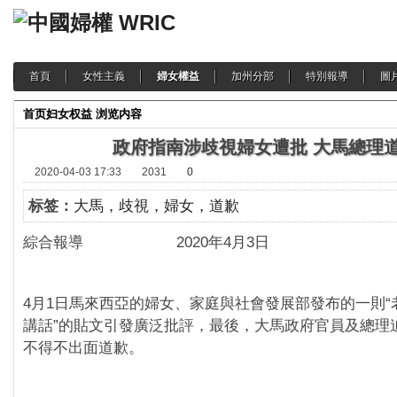
首頁
女性主義
婦女權益
加州分部
特別報導
圖
首页
妇女权益
浏览内容
政府指南涉歧視婦女遭批 大馬總理
2020-04-03 17:33
2031
0
标签：
大馬，歧視，婦女，道歉
綜合報導 2020年4月3日
4月1日馬來西亞的婦女、家庭與社會發展部發布的一則“
講話”的貼文引發廣泛批評，最後，大馬政府官員及總理
不得不出面道歉。