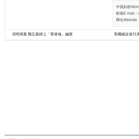
中国妇权Women’
邮箱E-mail：w
网址Website：
清明掃墓 難忘墓碑上「香港魂」編號
美國確診達31