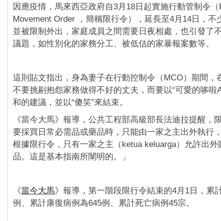
因應疫情，馬來西亞政府自3月18日起實施行動管制令（Rest
Movement Order ，簡稱限行令），延長至4月14日
並被限制外出，家庭成員之間需要日夜相處，也引發了
議題，如性別化的家務分工、被低估的家暴報案數等。
這則貼文指出，身為妻子在行動控制令（MCO）期間，
不要挑剔抱怨家務做得不好的丈夫，而要以“可愛的哆啦A
和的建議，並以“傻笑”來結束。
《當今大馬》報導，公共工程部高級部長法迪拉提醒，
要採買日常必需品或藥品時，只能由一家之主出外執行
根據限行令，只有一家之主（ketua keluarga）允許
品。這是基本指南所闡明的。」
《
當今大馬
》報導，第一階段限行令結束的4月1日，累計
例、累計康復病例為645例、累計死亡病例45宗。