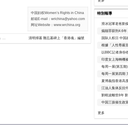
更多
中国妇权Women’s Rights in China
特別報導
邮箱E-mail：wrichina@yahoo.com
滑冰冠軍老爸劉俊
网址Website：www.wrchina.org
煽颠罪获刑4.6
国际人权日 中国政
逾萬港人被捕 逾2000人失踪「民間尋人鏈」協尋
清明掃墓 難忘墓碑上「香港魂」編號
根據「人性尊嚴
以BBC記者身份
印度女上海轉機被
每周一展(第五期
每周一展第四期 
夏博義指香港高
江油人集体反抗
劉曉波離世8年 
中国三孩催生政
更多