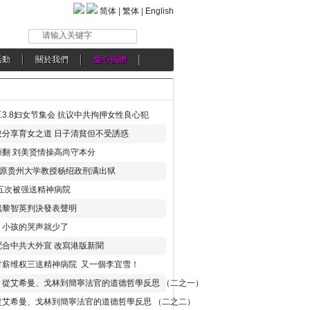
简体
|
繁体
|
English
请输入关键字
活動
關於我們
愛心捐贈
3.8妇女节集会 抗议中共拘押女性良心犯
分享育女之道 日子清貧但不受誘惑
翻 刘美贤情操高尚守本分
年 原贵州大学教授杨绍政刑满出狱
五次被强送精神病院
就黎智英判決發表聲明
，小孩的哭声就少了
合中共大外宣 改寫港版新聞
讨薪维权三送精神病院 又一個李宜雪！
：從艾希曼、戈林到簡寧法官的道德哲學反思 （二之一）
從艾希曼、戈林到簡寧法官的道德哲學反思 （二之二）