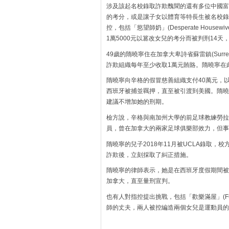
涉及該起名校錄取詐欺醜聞的還有多位中國富
的考分，或是讓子女以體育等特長生被名校錄
控，包括「慾望師奶」(Desperate Housewiv
1萬5000元以篡改女兒的考分而被判刑14天
49歲的隋曉寧住在加拿大卑詩省蘇雷鎮(Sur
詐欺組織每年至少收取1萬元賄賂。隋曉寧在
隋曉寧向辛格的假冒慈善組織支付40萬元，以
西班牙被捕並羈押，直至被引渡到美國。隋曉
建議不增加她的刑期。
檢方說，辛格與南加州大學的前足球教練勞拉
員，曾在加拿大的兩家足球俱樂部效力，但事
隋曉寧的兒子2018年11月被UCLA錄取，
詐欺後，立刻採取了糾正措施。
隋曉寧的律師表示，她是在西班牙度假期間被
加拿大，直至量刑宣判。
也有人對指控提出挑戰，包括「歡樂滿屋」(Full H
師的丈夫，兩人被控編造兩個女兒是運動員的