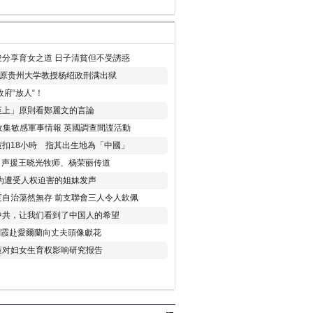
分享育女之道 日子清貧但不受誘惑
年 原贵州大学教授杨绍政刑满出狱
府“放人“！
至上」原則看鄭麗文的言論
收集敏感軍事情報 英國調查間諜活動
扣18小時 指其出生地為「中國」
) 声援王晓光牧师、杨荣丽传道
为遭受人权迫害的姐妹发声
度自治蕩然無存 前支聯會三人令人欽佩
中共，让我们看到了中国人的希望
劉霞赴愛爾蘭向丈夫頭像獻花
策对妇女生育权影响研究报告