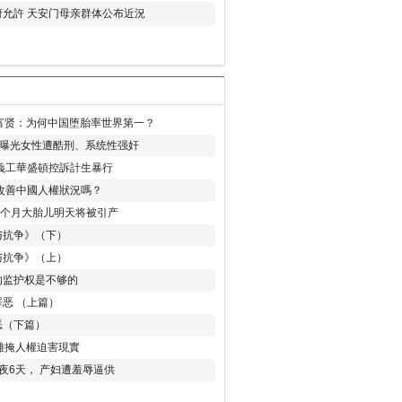
允許 天安门母亲群体公布近況
易富贤：为何中国堕胎率世界第一？
再曝光女性遭酷刑、系统性强奸
義工華盛頓控訴計生暴行
改善中國人權狀況嗎？
8个月大胎儿明天将被引产
与抗争》（下）
与抗争》（上）
的监护权是不够的
恶 （上篇）
恶（下篇）
 難掩人權迫害現實
夜6天， 产妇遭羞辱逼供