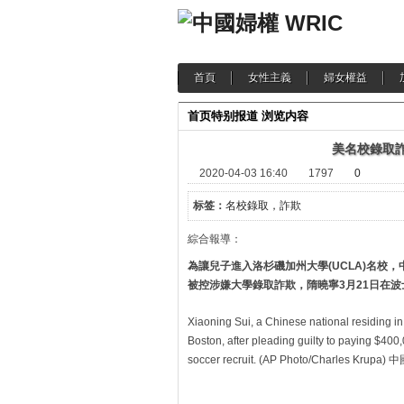
首頁
女性主義
婦女權益
首页
特别报道
浏览内容
美名校錄取
2020-04-03 16:40
1797
0
标签：
名校錄取，詐欺
綜合報導：
為讓兒子進入洛杉磯加州大學(UCLA)名校，
被控涉嫌大學錄取詐欺，隋曉寧3月21日在
Xiaoning Sui, a Chinese national residing in
Boston, after pleading guilty to paying $400,
soccer recruit. (AP Photo/Charle