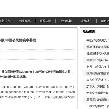
加州分部
特別報導
圖片專輯
視頻專輯
強制計生
項目
最新動態
詐欺 中國公民隋曉寧罪成
中国妇权加州义工
滑冰冠軍老爸劉俊
谷爱凌财气冲天赚
煽颠罪获刑4.6
刘凤兰维权六年 
中國公民隋曉寧(Xiaoning Sui)行賄40萬美元給招生人員，
視覺藝術家協會
波士頓的聯邦法院認罪。
大人们哭声多了
加拿大《明報》配
 British Columbia, Canada, leaves federal court, Friday, Feb. 21, 2020, in
000 to get her son into the University of California, Los Angeles, as a fake
女大学生李艳利
s Krupa) 中國公民隋曉寧(Xiaoning Sui)，21日在波士頓的聯邦法院認罪。(美聯社)
三種邪惡的面貌
三種邪惡面貌：