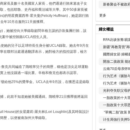
商家長及數十名美國富人家長，他們通過行賄來篡改子女
新春聚会不被政府
取，包括耶魯、史丹福和喬治城等大學。其中50多家長被
更多
es)的明星費麗西蒂·霍夫曼(Felicity Huffman)，她是因行賄
，去年10月在服刑11天後獲釋。
婦女權益
rey)，她被控向大學錄取顧問辛格主謀的詐欺集團行賄，該
此案中被控賄賂UCLA招生人員。
RFA访谈张菁/
使她的兒子以足球特長生身分被UCLA錄取。她去年9月在
新疆“再教育营”
寧在聯邦法庭通過翻譯表示，她對檢方的指控認罪，檢方
國際婦女節 婦權
開放二孩政策 能
·詹克共同編造了隋曉寧兒子的簡歷，稱他是頂尖足球運動
云南70后母亲怀
實上他沒踢過一場比賽。辛格和詹克也都表示認罪。
行为艺术《驱除
校方發給他25%的獎學金。UCLA去年9月說，在獲悉這是錄取
行为艺术《驱除
光剥夺失职父母
捕，此前不知道她被美國通緝。隋曉寧21日獲釋後將返回
一胎政策的十大罪
一胎政策十大罪
ouse)的女星蘿莉·羅夫林(Lori Loughlin)及其時裝設計
“單獨二胎”政策
簡歷，以便被南加州大學錄取。
计生局強行关押5