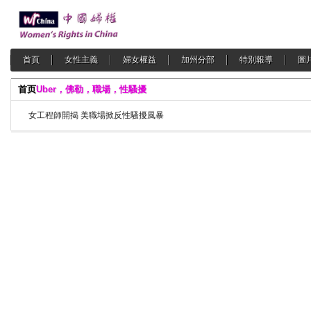
首頁
女性主義
婦女權益
加州分部
特別報導
圖
首页
Uber，佛勒，職場，性騷擾
女工程師開揭 美職場掀反性騷擾風暴