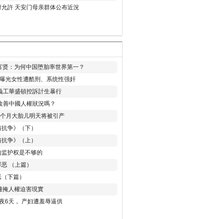
允許 天安门母亲群体公布近況
易富贤：为何中国堕胎率世界第一？
再曝光女性遭酷刑、系统性强奸
義工華盛頓控訴計生暴行
改善中國人權狀況嗎？
8个月大胎儿明天将被引产
与抗争》（下）
与抗争》（上）
的监护权是不够的
恶 （上篇）
恶（下篇）
 難掩人權迫害現實
夜6天， 产妇遭羞辱逼供