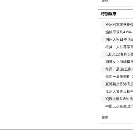
更多
特別報導
滑冰冠軍老爸劉俊
煽颠罪获刑4.6
国际人权日 中国政
根據「人性尊嚴
以BBC記者身份
印度女上海轉機被
每周一展(第五期
每周一展第四期 
夏博義指香港高
江油人集体反抗
劉曉波離世8年 
中国三孩催生政
更多