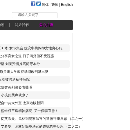
简体
|
繁体
|
English
请输入关键字
活動
關於我們
愛心捐贈
3.8妇女节集会 抗议中共拘押女性良心犯
分享育女之道 日子清貧但不受誘惑
翻 刘美贤情操高尚守本分
年 原贵州大学教授杨绍政刑满出狱
五次被强送精神病院
就黎智英判決發表聲明
，小孩的哭声就少了
合中共大外宣 改寫港版新聞
讨薪维权三送精神病院 又一個李宜雪！
：從艾希曼、戈林到簡寧法官的道德哲學反思 （二之一）
從艾希曼、戈林到簡寧法官的道德哲學反思 （二之二）