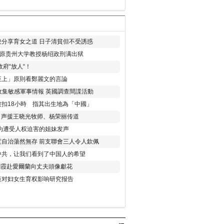
分享育女之道 日子清貧但不受誘惑
年 原贵州大学教授杨绍政刑满出狱
府“放人“！
至上」原則看鄭麗文的言論
收集敏感軍事情報 英國調查間諜活動
扣18小時 指其出生地為「中國」
) 声援王晓光牧师、杨荣丽传道
为遭受人权迫害的姐妹发声
度自治蕩然無存 前支聯會三人令人欽佩
中共，让我们看到了中国人的希望
劉霞赴愛爾蘭向丈夫頭像獻花
策对妇女生育权影响研究报告