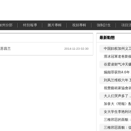
加州分部
特別報導
圖片專輯
視頻專輯
強制計生
項目
最新動態
放苏昌兰
中国妇权加州义工
2014-11-23 02:30
滑冰冠軍老爸劉俊
谷爱凌财气冲天赚
煽颠罪获刑4.6
刘凤兰维权六年 
視覺藝術家協會
大人们哭声多了
加拿大《明報》配
女大学生李艳利
三種邪惡的面貌
三種邪惡面貌：