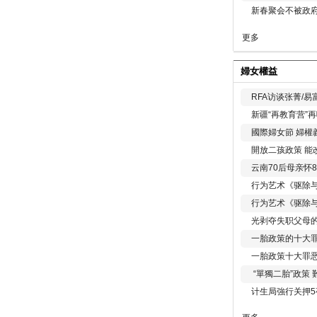
新春聚会不被政府
更多
婦女權益
RFA访谈张菁/
新疆“再教育营”
國際婦女節 婦權
開放二孩政策 能
云南70后母亲怀
行为艺术《驱除
行为艺术《驱除
光剥夺失职父母
一胎政策的十大罪
一胎政策十大罪
“單獨二胎”政策
计生局強行关押5