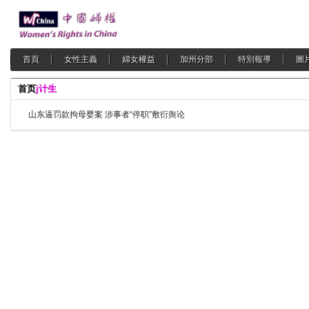
首頁
女性主義
婦女權益
加州分部
特別報導
圖
首页
j计生
山东逼罚款拘母婴案 涉事者“停职”敷衍舆论