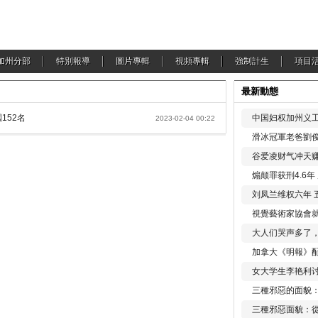
加州分部
特別報導
圖片專輯
視頻專輯
強制計生
項目
最新動態
152名
中国妇权加州义工
2023-02-04 00:22
滑冰冠軍老爸劉俊
谷爱凌财气冲天赚
煽颠罪获刑4.6
刘凤兰维权六年 
視覺藝術家協會
大人们哭声多了
加拿大《明報》配
女大学生李艳利
三種邪惡的面貌
三種邪惡面貌：