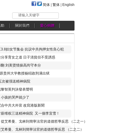
简体
|
繁体
|
English
请输入关键字
活動
關於我們
愛心捐贈
3.8妇女节集会 抗议中共拘押女性良心犯
分享育女之道 日子清貧但不受誘惑
翻 刘美贤情操高尚守本分
年 原贵州大学教授杨绍政刑满出狱
五次被强送精神病院
就黎智英判決發表聲明
，小孩的哭声就少了
合中共大外宣 改寫港版新聞
讨薪维权三送精神病院 又一個李宜雪！
：從艾希曼、戈林到簡寧法官的道德哲學反思 （二之一）
從艾希曼、戈林到簡寧法官的道德哲學反思 （二之二）