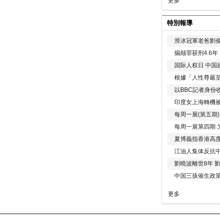
更多
特別報導
滑冰冠軍老爸劉俊
煽颠罪获刑4.6
国际人权日 中国政
根據「人性尊嚴
以BBC記者身份
印度女上海轉機被
每周一展(第五期
每周一展第四期 
夏博義指香港高
江油人集体反抗
劉曉波離世8年 
中国三孩催生政
更多