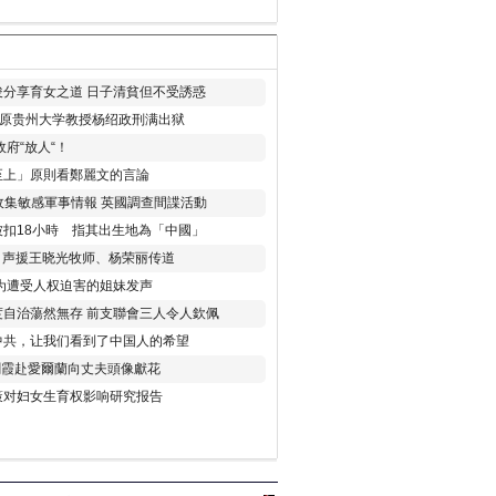
分享育女之道 日子清貧但不受誘惑
年 原贵州大学教授杨绍政刑满出狱
府“放人“！
至上」原則看鄭麗文的言論
收集敏感軍事情報 英國調查間諜活動
扣18小時 指其出生地為「中國」
) 声援王晓光牧师、杨荣丽传道
为遭受人权迫害的姐妹发声
度自治蕩然無存 前支聯會三人令人欽佩
中共，让我们看到了中国人的希望
劉霞赴愛爾蘭向丈夫頭像獻花
策对妇女生育权影响研究报告