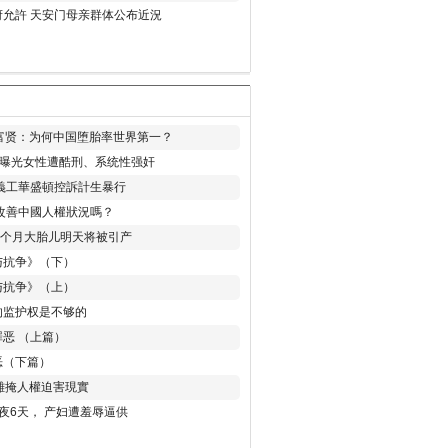
允許 天安门母亲群体公布近況
易富贤：为何中国堕胎率世界第一？
再曝光女性遭酷刑、系统性强奸
義工華盛頓控訴計生暴行
改善中國人權狀況嗎？
8个月大胎儿明天将被引产
与抗争》（下）
与抗争》（上）
的监护权是不够的
恶 （上篇）
恶（下篇）
 難掩人權迫害現實
夜6天， 产妇遭羞辱逼供