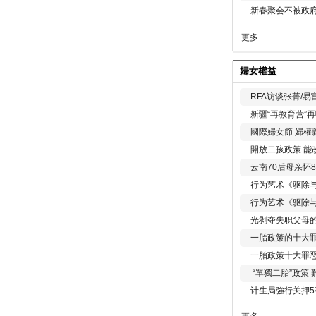
新春聚会不被政府
更多
婦女權益
RFA访谈张菁/
新疆“再教育营”
國際婦女節 婦權
開放二孩政策 能
云南70后母亲怀
行为艺术《驱除
行为艺术《驱除
光剥夺失职父母
一胎政策的十大罪
一胎政策十大罪
“單獨二胎”政策
计生局強行关押5