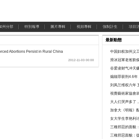
加州分部
特別報導
圖片專輯
視頻專輯
強制計生
項目
最新動態
rced Abortions Persist in Rural China
中国妇权加州义工
滑冰冠軍老爸劉俊
2012-11-03 00:00
谷爱凌财气冲天赚
煽颠罪获刑4.6
刘凤兰维权六年 
視覺藝術家協會
大人们哭声多了
加拿大《明報》配
女大学生李艳利
三種邪惡的面貌
三種邪惡面貌：