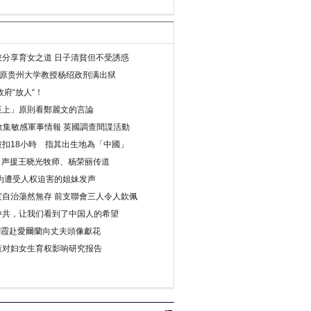
分享育女之道 日子清貧但不受誘惑
年 原贵州大学教授杨绍政刑满出狱
府“放人“！
至上」原則看鄭麗文的言論
收集敏感軍事情報 英國調查間諜活動
扣18小時 指其出生地為「中國」
) 声援王晓光牧师、杨荣丽传道
为遭受人权迫害的姐妹发声
度自治蕩然無存 前支聯會三人令人欽佩
中共，让我们看到了中国人的希望
劉霞赴愛爾蘭向丈夫頭像獻花
策对妇女生育权影响研究报告