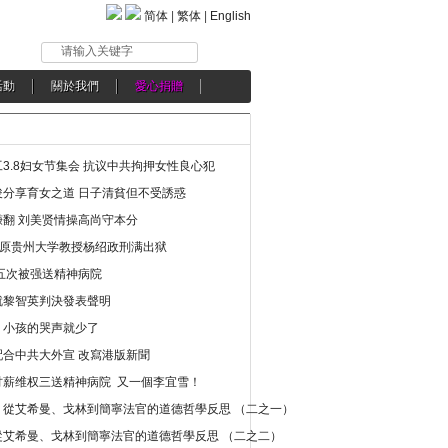
简体
|
繁体
|
English
请输入关键字
活動
關於我們
愛心捐贈
3.8妇女节集会 抗议中共拘押女性良心犯
分享育女之道 日子清貧但不受誘惑
翻 刘美贤情操高尚守本分
年 原贵州大学教授杨绍政刑满出狱
五次被强送精神病院
就黎智英判決發表聲明
，小孩的哭声就少了
合中共大外宣 改寫港版新聞
讨薪维权三送精神病院 又一個李宜雪！
：從艾希曼、戈林到簡寧法官的道德哲學反思 （二之一）
從艾希曼、戈林到簡寧法官的道德哲學反思 （二之二）