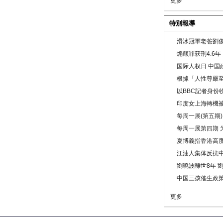
更多
特別報導
滑冰冠軍老爸劉俊
煽颠罪获刑4.6
国际人权日 中国政
根據「人性尊嚴
以BBC記者身份
印度女上海轉機被
每周一展(第五期
每周一展第四期 
夏博義指香港高
江油人集体反抗
劉曉波離世8年 
中国三孩催生政
更多