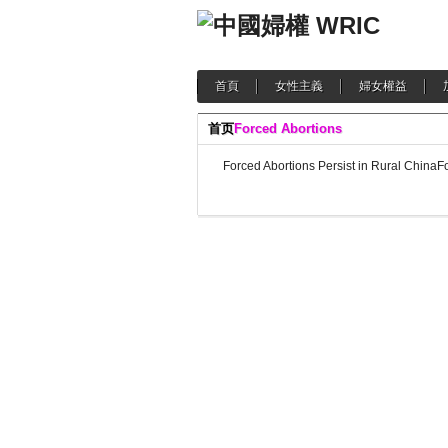
首頁
女性主義
婦女權益
首页
Forced Abortions
Forced Abortions Persist in Rural China
Fo