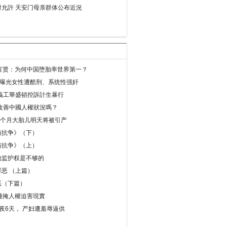
允許 天安门母亲群体公布近況
易富贤：为何中国堕胎率世界第一？
再曝光女性遭酷刑、系统性强奸
義工華盛頓控訴計生暴行
改善中國人權狀況嗎？
8个月大胎儿明天将被引产
与抗争》（下）
与抗争》（上）
的监护权是不够的
恶 （上篇）
恶（下篇）
 難掩人權迫害現實
夜6天， 产妇遭羞辱逼供