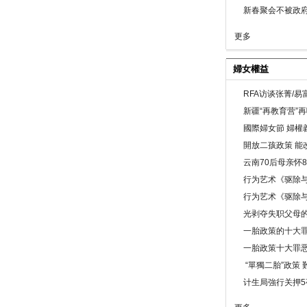
新春聚会不被政府
更多
婦女權益
RFA访谈张菁/
新疆“再教育营”
國際婦女節 婦權
開放二孩政策 能
云南70后母亲怀
行为艺术《驱除
行为艺术《驱除
光剥夺失职父母
一胎政策的十大罪
一胎政策十大罪
“單獨二胎”政策
计生局強行关押5