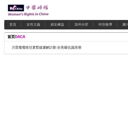
首頁
女性主義
婦女權益
加州分部
特別報導
圖
首页
DACA
川普廢廢除兒童暫緩遞解計劃 全美爆抗議浪潮